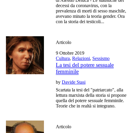
di Alessio Deluca - Le statistiche dei
decessi da coronavirus, con la
prevalenza di morti di sesso maschile,
avevano minato la teoria gender. Ora
con la storia dei testicoli...
Articolo
9 Ottobre 2019
Cultura
,
Relazioni
,
Sessismo
La tesi del potere sessuale
femminile
by
Davide Stasi
Scartata la tesi del "patriarcato", alla
lettura marxista della storia si propone
quella del potere sessuale femminile.
Teorie che in realtà si integrano.
Articolo