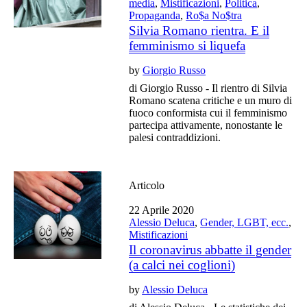
media
,
Mistificazioni
,
Politica
,
Propaganda
,
Ro$a No$tra
Silvia Romano rientra. E il
femminismo si liquefa
by
Giorgio Russo
di Giorgio Russo - Il rientro di Silvia
Romano scatena critiche e un muro di
fuoco conformista cui il femminismo
partecipa attivamente, nonostante le
palesi contraddizioni.
Articolo
22 Aprile 2020
Alessio Deluca
,
Gender, LGBT, ecc.
,
Mistificazioni
Il coronavirus abbatte il gender
(a calci nei coglioni)
by
Alessio Deluca