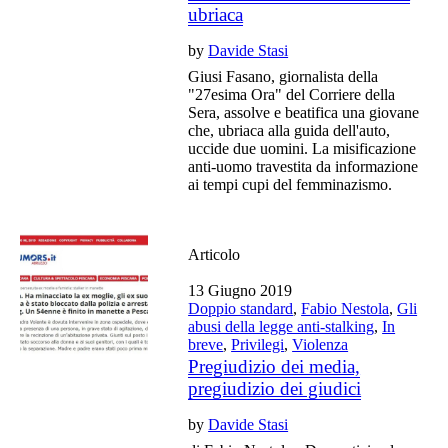
ubriaca
by
Davide Stasi
Giusi Fasano, giornalista della
"27esima Ora" del Corriere della
Sera, assolve e beatifica una giovane
che, ubriaca alla guida dell'auto,
uccide due uomini. La misificazione
anti-uomo travestita da informazione
ai tempi cupi del femminazismo.
Articolo
13 Giugno 2019
Doppio standard
,
Fabio Nestola
,
Gli
abusi della legge anti-stalking
,
In
breve
,
Privilegi
,
Violenza
Pregiudizio dei media,
pregiudizio dei giudici
by
Davide Stasi