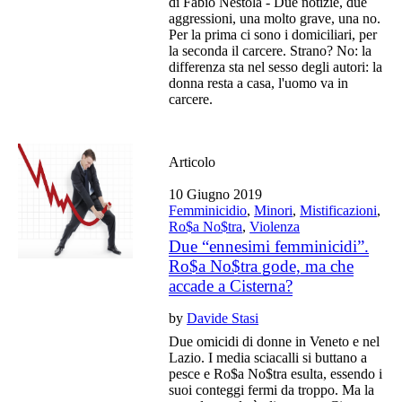
di Fabio Nestola - Due notizie, due
aggressioni, una molto grave, una no.
Per la prima ci sono i domiciliari, per
la seconda il carcere. Strano? No: la
differenza sta nel sesso degli autori: la
donna resta a casa, l'uomo va in
carcere.
Articolo
10 Giugno 2019
Femminicidio
,
Minori
,
Mistificazioni
,
Ro$a No$tra
,
Violenza
Due “ennesimi femminicidi”.
Ro$a No$tra gode, ma che
accade a Cisterna?
by
Davide Stasi
Due omicidi di donne in Veneto e nel
Lazio. I media sciacalli si buttano a
pesce e Ro$a No$tra esulta, essendo i
suoi conteggi fermi da troppo. Ma la