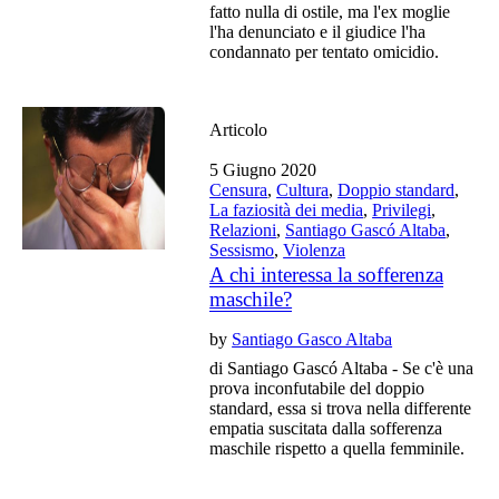
fatto nulla di ostile, ma l'ex moglie
l'ha denunciato e il giudice l'ha
condannato per tentato omicidio.
Articolo
5 Giugno 2020
Censura
,
Cultura
,
Doppio standard
,
La faziosità dei media
,
Privilegi
,
Relazioni
,
Santiago Gascó Altaba
,
Sessismo
,
Violenza
A chi interessa la sofferenza
maschile?
by
Santiago Gasco Altaba
di Santiago Gascó Altaba - Se c'è una
prova inconfutabile del doppio
standard, essa si trova nella differente
empatia suscitata dalla sofferenza
maschile rispetto a quella femminile.