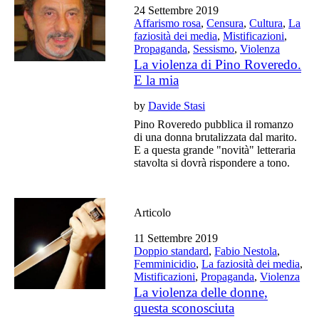
24 Settembre 2019
Affarismo rosa
,
Censura
,
Cultura
,
La
faziosità dei media
,
Mistificazioni
,
Propaganda
,
Sessismo
,
Violenza
La violenza di Pino Roveredo.
E la mia
by
Davide Stasi
Pino Roveredo pubblica il romanzo
di una donna brutalizzata dal marito.
E a questa grande "novità" letteraria
stavolta si dovrà rispondere a tono.
Articolo
11 Settembre 2019
Doppio standard
,
Fabio Nestola
,
Femminicidio
,
La faziosità dei media
,
Mistificazioni
,
Propaganda
,
Violenza
La violenza delle donne,
questa sconosciuta