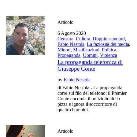
Articolo
6 Agosto 2020
Censura
,
Cultura
,
Doppio standard
,
Fabio Nestola
,
La faziosità dei media
,
Minori
,
Mistificazioni
,
Politica
,
Propaganda
,
Uomini
,
Violenza
La propaganda telefonica di
Giuseppe Conte
by
Fabio Nestola
di Fabio Nestola - La propaganda
corre sul filo del telefono: il Premier
Conte encomia il poliziotto della
pizza e ignora il soccorritore di
quattro bambini.
Articolo