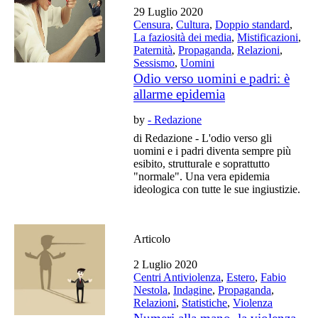
29 Luglio 2020
Censura
,
Cultura
,
Doppio standard
,
La faziosità dei media
,
Mistificazioni
,
Paternità
,
Propaganda
,
Relazioni
,
Sessismo
,
Uomini
Odio verso uomini e padri: è
allarme epidemia
by
- Redazione
di Redazione - L'odio verso gli
uomini e i padri diventa sempre più
esibito, strutturale e soprattutto
"normale". Una vera epidemia
ideologica con tutte le sue ingiustizie.
Articolo
2 Luglio 2020
Centri Antiviolenza
,
Estero
,
Fabio
Nestola
,
Indagine
,
Propaganda
,
Relazioni
,
Statistiche
,
Violenza