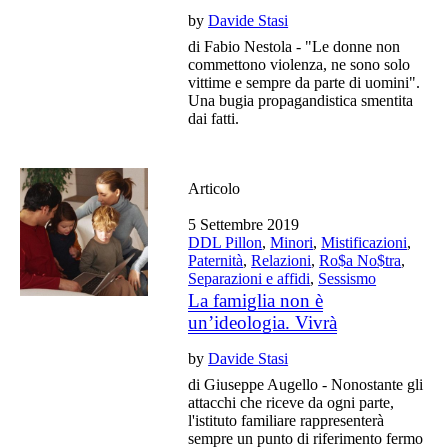
by
Davide Stasi
di Fabio Nestola - "Le donne non
commettono violenza, ne sono solo
vittime e sempre da parte di uomini".
Una bugia propagandistica smentita
dai fatti.
Articolo
5 Settembre 2019
DDL Pillon
,
Minori
,
Mistificazioni
,
Paternità
,
Relazioni
,
Ro$a No$tra
,
Separazioni e affidi
,
Sessismo
La famiglia non è
un’ideologia. Vivrà
by
Davide Stasi
di Giuseppe Augello - Nonostante gli
attacchi che riceve da ogni parte,
l'istituto familiare rappresenterà
sempre un punto di riferimento fermo