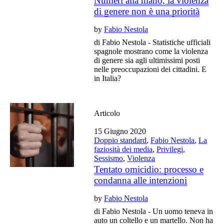
Numeri alla mano, la violenza
di genere non è una priorità
by
Fabio Nestola
di Fabio Nestola - Statistiche ufficiali
spagnole mostrano come la violenza
di genere sia agli ultimissimi posti
nelle preoccupazioni dei cittadini. E
in Italia?
Articolo
15 Giugno 2020
Doppio standard
,
Fabio Nestola
,
La
faziosità dei media
,
Privilegi
,
Sessismo
,
Violenza
Tentato omicidio: processo e
condanna alle intenzioni
by
Fabio Nestola
di Fabio Nestola - Un uomo teneva in
auto un coltello e un martello. Non ha