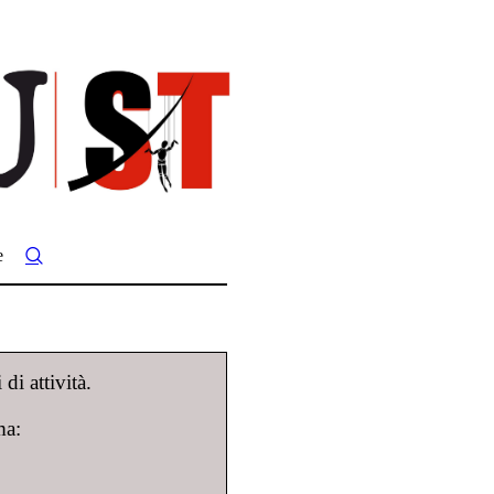
e
di attività.
ma: