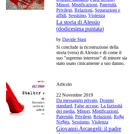
Minori
,
Mistificazioni
,
Paternità
,
Privilegi
,
Relazioni
,
Separazioni e
affidi
,
Sessismo
,
Violenza
La storia di Alessio
(dodicesima puntata)
by
Davide Stasi
Si conclude la ricostruzione della
storia (vera) di Alessio e di come il
suo "supremo interesse" di minore sia
stato usato cinicamente a suo danno.
Articolo
22 Novembre 2019
Da messaggio privato
,
Doppio
standard
,
False accuse
,
La faziosità
dei media
,
Minori
,
Mistificazioni
,
Paternità
,
Privilegi
,
Relazioni
,
Ro$a
No$tra
,
Sessismo
,
Violenza
Giovanni Arcangeli: il padre