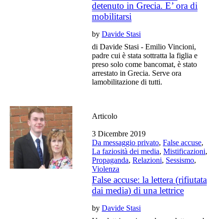
detenuto in Grecia. E’ ora di
mobilitarsi
by
Davide Stasi
di Davide Stasi - Emilio Vincioni,
padre cui è stata sottratta la figlia e
preso solo come bancomat, è stato
arrestato in Grecia. Serve ora
lamobilitazione di tutti.
Articolo
3 Dicembre 2019
Da messaggio privato
,
False accuse
,
La faziosità dei media
,
Mistificazioni
,
Propaganda
,
Relazioni
,
Sessismo
,
Violenza
False accuse: la lettera (rifiutata
dai media) di una lettrice
by
Davide Stasi