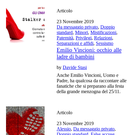
Articolo
23 Novembre 2019
Da messaggio privato
,
Doppio
standard
,
Minori
,
Mistificazioni
,
Paternità
,
Privilegi
,
Relazioni
,
Separazioni e affidi
,
Sessismo
Emilio Vincioni: occhio alle
ladre di bambini
by
Davide Stasi
Anche Emilio Vincioni, Uomo e
Padre, ha qualcosa da raccontare alle
fanatiche che si preparano alla festa
della grande menzogna del 25/11.
Articolo
23 Novembre 2019
Alessio
,
Da messaggio privato
,
Doppio standard
,
False accuse
,