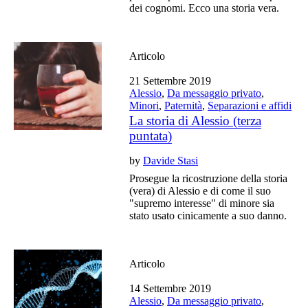
dei cognomi. Ecco una storia vera.
Articolo
21 Settembre 2019
Alessio
,
Da messaggio privato
,
Minori
,
Paternità
,
Separazioni e affidi
La storia di Alessio (terza
puntata)
by
Davide Stasi
Prosegue la ricostruzione della storia
(vera) di Alessio e di come il suo
"supremo interesse" di minore sia
stato usato cinicamente a suo danno.
Articolo
14 Settembre 2019
Alessio
,
Da messaggio privato
,