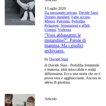
1 Luglio 2020
Da messaggio privato
,
Davide Stasi
,
Doppio standard
,
False accuse
,
Minori
,
Paternità
,
Pedofilia
,
Relazioni
,
Separazioni e affidi
,
Uomini
,
Violenza
“Vuoi abbassarmi le
mutandine?”. Parole di
mamma. Ma i giudici
archiviano.
by
Davide Stasi
di Davide Stasi - Pedofilia femminile
e materna: tabù intoccabile e realtà
diffusissima. Ecco una storia che ne è
prova vera e agghiacciante. Ancora in
attesa di giustizia.
Articolo