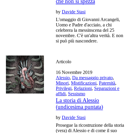
che non si spezza
by
Davide Stasi
L'omaggio di Giovanni Arcangeli,
Uomo e Padre d'acciaio, a chi
celebrera la messinscena del 25
novembre. C'è un'altra verità. E non
si può più nascondere.
Articolo
16 Novembre 2019
Alessio
,
Da messaggio privato
,
Minori
,
Mistificazioni
,
Paternità
,
Privilegi
,
Relazioni
,
Separazioni e
affidi
,
Sessismo
La storia di Alessio
(undicesima puntata)
by
Davide Stasi
Prosegue la ricostruzione della storia
(vera) di Alessio e di come il suo