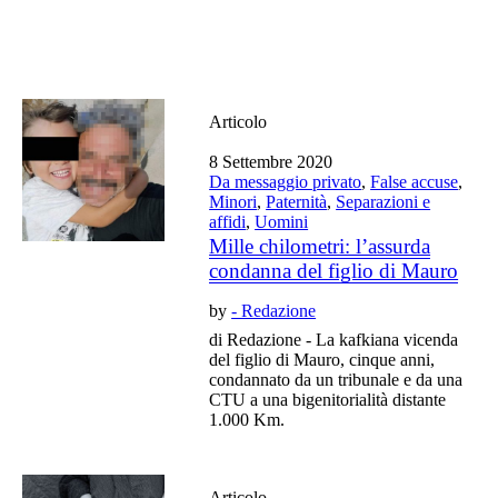
Articolo
8 Settembre 2020
Da messaggio privato
,
False accuse
,
Minori
,
Paternità
,
Separazioni e
affidi
,
Uomini
Mille chilometri: l’assurda
condanna del figlio di Mauro
by
- Redazione
di Redazione - La kafkiana vicenda
del figlio di Mauro, cinque anni,
condannato da un tribunale e da una
CTU a una bigenitorialità distante
1.000 Km.
Articolo