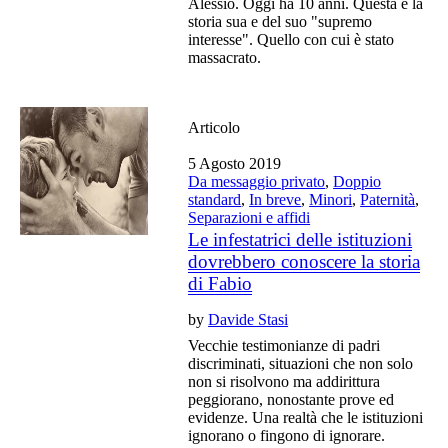
Alessio. Oggi ha 10 anni. Questa è la
storia sua e del suo "supremo
interesse". Quello con cui è stato
massacrato.
Articolo
5 Agosto 2019
Da messaggio privato
,
Doppio
standard
,
In breve
,
Minori
,
Paternità
,
Separazioni e affidi
Le infestatrici delle istituzioni
dovrebbero conoscere la storia
di Fabio
by
Davide Stasi
Vecchie testimonianze di padri
discriminati, situazioni che non solo
non si risolvono ma addirittura
peggiorano, nonostante prove ed
evidenze. Una realtà che le istituzioni
ignorano o fingono di ignorare.