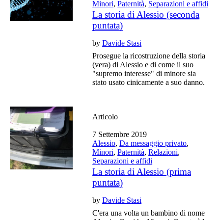
Minori
,
Paternità
,
Separazioni e affidi
La storia di Alessio (seconda
puntata)
by
Davide Stasi
Prosegue la ricostruzione della storia
(vera) di Alessio e di come il suo
"supremo interesse" di minore sia
stato usato cinicamente a suo danno.
Articolo
7 Settembre 2019
Alessio
,
Da messaggio privato
,
Minori
,
Paternità
,
Relazioni
,
Separazioni e affidi
La storia di Alessio (prima
puntata)
by
Davide Stasi
C'era una volta un bambino di nome