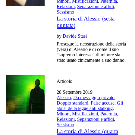
Minori
,
Mistificazioni
,
Paternità
,
Relazioni
,
Separazioni e affidi
,
Sessismo
La storia di Alessio (sesta
puntata)
by
Davide Stasi
Prosegue la ricostruzione della storia
(vera) di Alessio e di come il suo
"supremo interesse" di minore sia
stato usato cinicamente a suo danno.
Articolo
28 Settembre 2019
Alessio
,
Da messaggio privato
,
Doppio standard
,
False accuse
,
Gli
abusi della legge anti-stalking
,
Minori
,
Mistificazioni
,
Paternità
,
Relazioni
,
Separazioni e affidi
,
Sessismo
La storia di Alessio (quarta