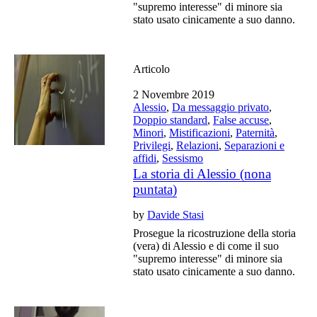
"supremo interesse" di minore sia
stato usato cinicamente a suo danno.
Articolo
2 Novembre 2019
Alessio
,
Da messaggio privato
,
Doppio standard
,
False accuse
,
Minori
,
Mistificazioni
,
Paternità
,
Privilegi
,
Relazioni
,
Separazioni e
affidi
,
Sessismo
La storia di Alessio (nona
puntata)
by
Davide Stasi
Prosegue la ricostruzione della storia
(vera) di Alessio e di come il suo
"supremo interesse" di minore sia
stato usato cinicamente a suo danno.