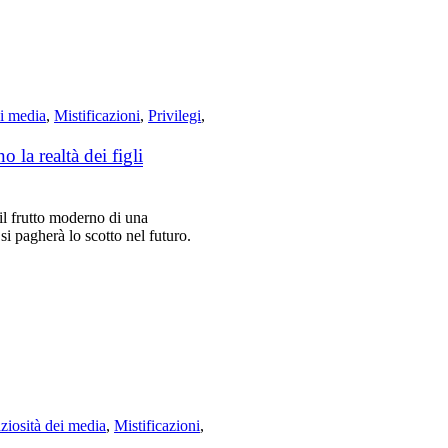
ei media
,
Mistificazioni
,
Privilegi
,
 la realtà dei figli
 il frutto moderno di una
si pagherà lo scotto nel futuro.
ziosità dei media
,
Mistificazioni
,