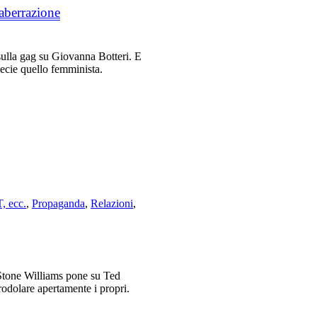
’aberrazione
a sulla gag su Giovanna Botteri. E
pecie quello femminista.
, ecc.
,
Propaganda
,
Relazioni
,
a Stone Williams pone su Ted
rodolare apertamente i propri.