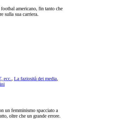
footbal americano, fin tanto che
e sulla sua carriera.
, ecc.
,
La faziosità dei media
,
ni
 con un femminismo spacciato a
tto, oltre che un grande errore.