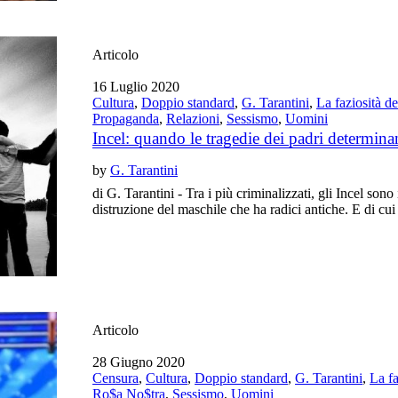
Articolo
16 Luglio 2020
Cultura
,
Doppio standard
,
G. Tarantini
,
La faziosità d
Propaganda
,
Relazioni
,
Sessismo
,
Uomini
Incel: quando le tragedie dei padri determinano
by
G. Tarantini
di G. Tarantini - Tra i più criminalizzati, gli Incel sono
distruzione del maschile che ha radici antiche. E di cui 
Articolo
28 Giugno 2020
Censura
,
Cultura
,
Doppio standard
,
G. Tarantini
,
La fa
Ro$a No$tra
,
Sessismo
,
Uomini