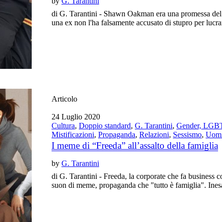
by
G. Tarantini
di G. Tarantini - Shawn Oakman era una promessa del 
una ex non l'ha falsamente accusato di stupro per lucrar
Articolo
24 Luglio 2020
Cultura
,
Doppio standard
,
G. Tarantini
,
Gender, LGBT
Mistificazioni
,
Propaganda
,
Relazioni
,
Sessismo
,
Uomi
I meme di “Freeda” all’assalto della famiglia
by
G. Tarantini
di G. Tarantini - Freeda, la corporate che fa business
suon di meme, propaganda che "tutto è famiglia". Inesa