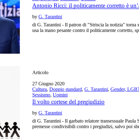
Antonio Ricci: il politicamente corretto è un
by
G. Tarantini
di G. Tarantini - Il patron di "Striscia la notizia" torn
usa la mano pesante contro il politicamente corretto, s
Articolo
27 Giugno 2020
Cultura
,
Doppio standard
,
G. Tarantini
,
Gender, LGBT
Sessismo
,
Uomini
Il volto cortese del pregiudizio
by
G. Tarantini
di G. Tarantini - Il garbato relatore transessuale Paul
premesse condivisibili contro i pregiudizi, salvo poi sb