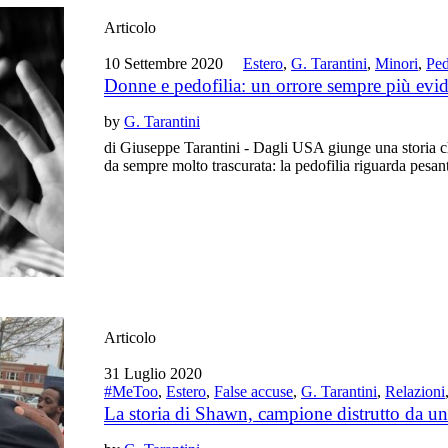
Articolo
10 Settembre 2020
Estero
,
G. Tarantini
,
Minori
,
Ped
Donne e pedofilia: un orrore sempre più evi
by
G. Tarantini
di Giuseppe Tarantini - Dagli USA giunge una storia che
da sempre molto trascurata: la pedofilia riguarda pesa
Articolo
31 Luglio 2020
#MeToo
,
Estero
,
False accuse
,
G. Tarantini
,
Relazioni
La storia di Shawn, campione distrutto da un