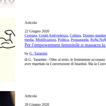
Articolo
22 Giugno 2020
Censura
,
Centri Antiviolenza
,
Cultura
,
Doppio standa
media
,
Mistificazioni
,
Politica
,
Propaganda
,
Ro$a No$
Per l’empowerment femminile si massacra la
by
G. Tarantini
di G. Tarantini - Oltre al resto, le femministe accusano
aver rispettato la Convenzione di Istanbul. Ma la Conv
Articolo
20 Giugno 2020