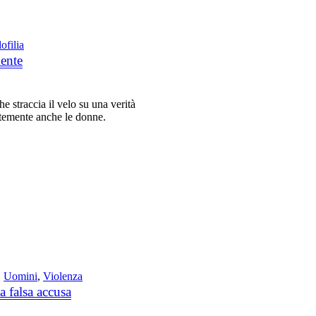
ofilia
dente
 straccia il velo su una verità
ntemente anche le donne.
,
Uomini
,
Violenza
a falsa accusa