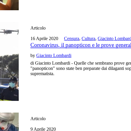
Articolo
16 Aprile 2020
Censura
,
Cultura
,
Giacinto Lombard
Coronavirus, il panopticon e le prove general
by
Giacinto Lombardi
di Giacinto Lombardi - Quelle che sembrano prove gene
"panopticon" sono state ben preparate dai dilaganti s
suprematista.
Articolo
9 Aprile 2020