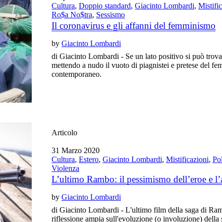
Cultura
,
Doppio standard
,
Giacinto Lombardi
,
Mistifi
Ro$a No$tra
,
Sessismo
Il coronavirus e gli affanni del femminismo
by
Giacinto Lombardi
di Giacinto Lombardi - Se un lato positivo si può trova
mettendo a nudo il vuoto di piagnistei e pretese del 
contemporaneo.
Articolo
31 Marzo 2020
Cultura
,
Estero
,
Giacinto Lombardi
,
Mistificazioni
,
Pol
Violenza
L’ultimo Rambo: il pessimismo dell’eroe e l’
by
Giacinto Lombardi
di Giacinto Lombardi - L'ultimo film della saga di Ra
riflessione ampia sull'evoluzione (o involuzione) della 