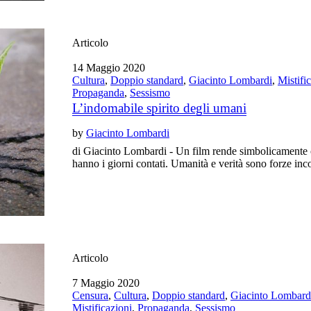
Articolo
14 Maggio 2020
Cultura
,
Doppio standard
,
Giacinto Lombardi
,
Mistifi
Propaganda
,
Sessismo
L’indomabile spirito degli umani
by
Giacinto Lombardi
di Giacinto Lombardi - Un film rende simbolicamente c
hanno i giorni contati. Umanità e verità sono forze inco
Articolo
7 Maggio 2020
Censura
,
Cultura
,
Doppio standard
,
Giacinto Lombard
Mistificazioni
,
Propaganda
,
Sessismo