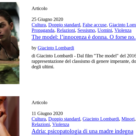
Articolo
25 Giugno 2020
Cultura
,
Doppio standard
,
False accuse
,
Giacinto Lom
Propaganda
,
Relazioni
,
Sessismo
,
Uomini
,
Violenza
The model: l’innocenza è donna. O forse no.
by
Giacinto Lombardi
di Giacinto Lombardi - Dal film "The model" del 2016 s
rappresentazione del classismo di genere imperante, do
degli ultimi.
Articolo
11 Giugno 2020
Cultura
,
Doppio standard
,
Giacinto Lombardi
,
Minori
Relazioni
,
Violenza
Adria: psicopatologia di una madre indegna