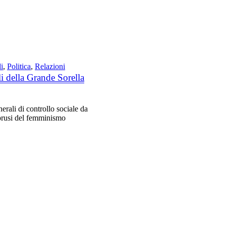
i
,
Politica
,
Relazioni
i della Grande Sorella
rali di controllo sociale da
oprusi del femminismo