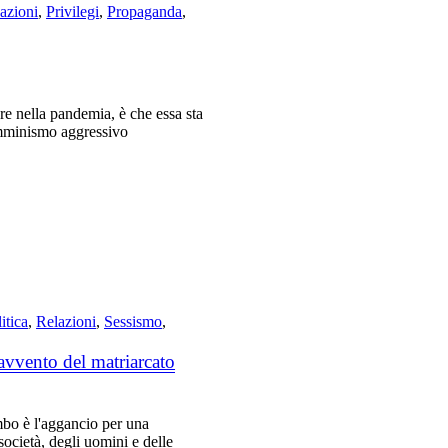
cazioni
,
Privilegi
,
Propaganda
,
re nella pandemia, è che essa sta
femminismo aggressivo
itica
,
Relazioni
,
Sessismo
,
avvento del matriarcato
mbo è l'aggancio per una
società, degli uomini e delle