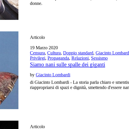
donne.
Articolo
19 Marzo 2020
Censura
,
Cultura
,
Doppio standard
,
Giacinto Lombard
Privilegi
,
Propaganda
,
Relazioni
,
Sessismo
Siamo nani sulle spalle dei giganti
by
Giacinto Lombardi
di Giacinto Lombardi - La storia parla chiaro e smentis
riappropriarsi di spazi e dignità, smettendo d'essere na
Articolo