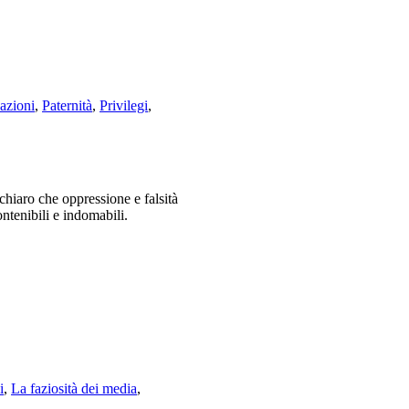
cazioni
,
Paternità
,
Privilegi
,
hiaro che oppressione e falsità
ntenibili e indomabili.
i
,
La faziosità dei media
,