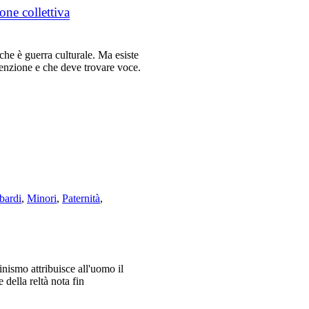
one collettiva
che è guerra culturale. Ma esiste
denzione e che deve trovare voce.
bardi
,
Minori
,
Paternità
,
nismo attribuisce all'uomo il
della reltà nota fin