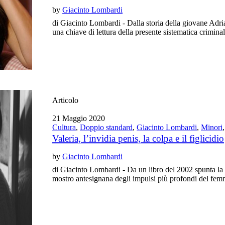
by
Giacinto Lombardi
di Giacinto Lombardi - Dalla storia della giovane Adria
una chiave di lettura della presente sistematica crimina
Articolo
21 Maggio 2020
Cultura
,
Doppio standard
,
Giacinto Lombardi
,
Minori
Valeria, l’invidia penis, la colpa e il figlicidio
by
Giacinto Lombardi
di Giacinto Lombardi - Da un libro del 2002 spunta la 
mostro antesignana degli impulsi più profondi del f