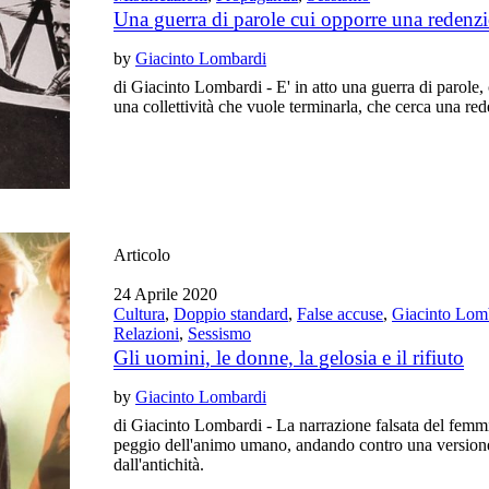
Una guerra di parole cui opporre una redenzi
by
Giacinto Lombardi
di Giacinto Lombardi - E' in atto una guerra di parole, 
una collettività che vuole terminarla, che cerca una re
Articolo
24 Aprile 2020
Cultura
,
Doppio standard
,
False accuse
,
Giacinto Lom
Relazioni
,
Sessismo
Gli uomini, le donne, la gelosia e il rifiuto
by
Giacinto Lombardi
di Giacinto Lombardi - La narrazione falsata del femmi
peggio dell'animo umano, andando contro una versione 
dall'antichità.