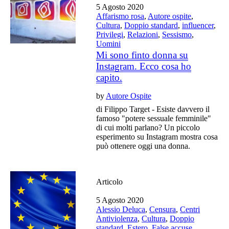
5 Agosto 2020
Affarismo rosa
,
Autore ospite
,
Cultura
,
Doppio standard
,
influencer
,
Privilegi
,
Relazioni
,
Sessismo
,
Uomini
Mi sono finto donna su
Instagram. Ecco cosa ho
capito.
by
Autore Ospite
di Filippo Target - Esiste davvero il
famoso "potere sessuale femminile"
di cui molti parlano? Un piccolo
esperimento su Instagram mostra cosa
può ottenere oggi una donna.
Articolo
5 Agosto 2020
Alessio Deluca
,
Censura
,
Centri
Antiviolenza
,
Cultura
,
Doppio
standard
,
Estero
,
False accuse
,