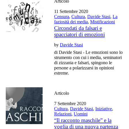
Articolo
11 Settembre 2020
Censura
,
Cultura
,
Davide Stasi
,
La
faziosità dei media
,
Mistificazioni
Circondati da falsari e
spacciatori di emozioni
by
Davide Stasi
di Davide Stasi - Le emozioni sono lo
strumento con cui i media, seminatori
di zizzania e falsari, spingono le
persone a polarizzarsi in opinioni
estreme.
Articolo
7 Settembre 2020
Cultura
,
Davide Stasi
,
Iniziative
,
Relazioni
,
Uomini
“Il racconto maschile” e la
voglia di una nuova partenza