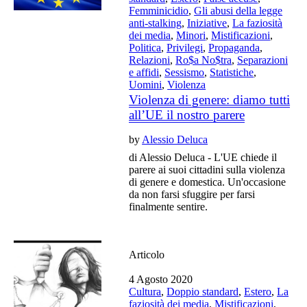
Femminicidio
,
Gli abusi della legge
anti-stalking
,
Iniziative
,
La faziosità
dei media
,
Minori
,
Mistificazioni
,
Politica
,
Privilegi
,
Propaganda
,
Relazioni
,
Ro$a No$tra
,
Separazioni
e affidi
,
Sessismo
,
Statistiche
,
Uomini
,
Violenza
Violenza di genere: diamo tutti
all’UE il nostro parere
by
Alessio Deluca
di Alessio Deluca - L'UE chiede il
parere ai suoi cittadini sulla violenza
di genere e domestica. Un'occasione
da non farsi sfuggire per farsi
finalmente sentire.
Articolo
4 Agosto 2020
Cultura
,
Doppio standard
,
Estero
,
La
faziosità dei media
,
Mistificazioni
,