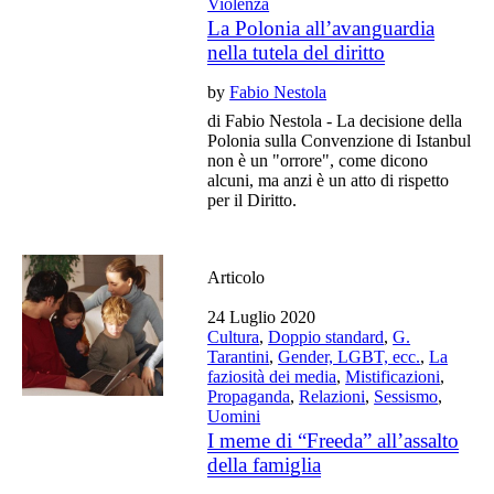
Violenza
La Polonia all’avanguardia
nella tutela del diritto
by
Fabio Nestola
di Fabio Nestola - La decisione della
Polonia sulla Convenzione di Istanbul
non è un "orrore", come dicono
alcuni, ma anzi è un atto di rispetto
per il Diritto.
Articolo
24 Luglio 2020
Cultura
,
Doppio standard
,
G.
Tarantini
,
Gender, LGBT, ecc.
,
La
faziosità dei media
,
Mistificazioni
,
Propaganda
,
Relazioni
,
Sessismo
,
Uomini
I meme di “Freeda” all’assalto
della famiglia