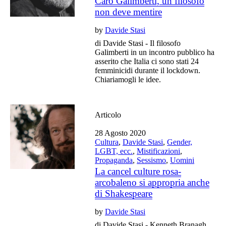
Caro Galimberti, un filosofo
non deve mentire
by
Davide Stasi
di Davide Stasi - Il filosofo
Galimberti in un incontro pubblico ha
asserito che Italia ci sono stati 24
femminicidi durante il lockdown.
Chiariamogli le idee.
Articolo
28 Agosto 2020
Cultura
,
Davide Stasi
,
Gender,
LGBT, ecc.
,
Mistificazioni
,
Propaganda
,
Sessismo
,
Uomini
La cancel culture rosa-
arcobaleno si appropria anche
di Shakespeare
by
Davide Stasi
di Davide Stasi - Kenneth Branagh