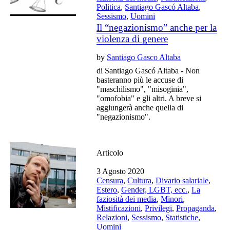
Politica
,
Santiago Gascó Altaba
,
Sessismo
,
Uomini
Il “negazionismo” anche per la
violenza di genere
by
Santiago Gasco Altaba
di Santiago Gascó Altaba - Non
basteranno più le accuse di
"maschilismo", "misoginia",
"omofobia" e gli altri. A breve si
aggiungerà anche quella di
"negazionismo".
Articolo
3 Agosto 2020
Censura
,
Cultura
,
Divario salariale
,
Estero
,
Gender, LGBT, ecc.
,
La
faziosità dei media
,
Minori
,
Mistificazioni
,
Privilegi
,
Propaganda
,
Relazioni
,
Sessismo
,
Statistiche
,
Uomini