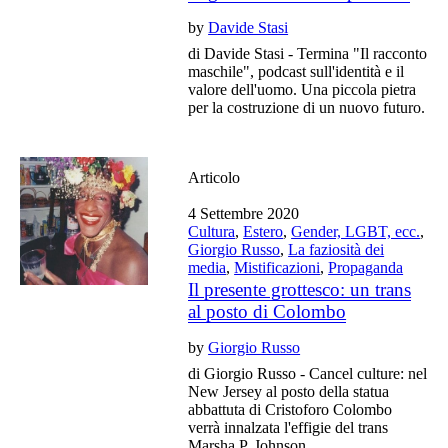
by
Davide Stasi
di Davide Stasi - Termina "Il racconto
maschile", podcast sull'identità e il
valore dell'uomo. Una piccola pietra
per la costruzione di un nuovo futuro.
Articolo
4 Settembre 2020
Cultura
,
Estero
,
Gender, LGBT, ecc.
,
Giorgio Russo
,
La faziosità dei
media
,
Mistificazioni
,
Propaganda
Il presente grottesco: un trans
al posto di Colombo
by
Giorgio Russo
di Giorgio Russo - Cancel culture: nel
New Jersey al posto della statua
abbattuta di Cristoforo Colombo
verrà innalzata l'effigie del trans
Marsha P. Johnson.