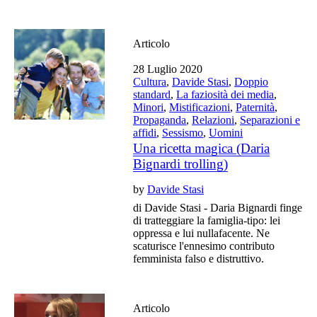
Articolo
28 Luglio 2020
Cultura
,
Davide Stasi
,
Doppio
standard
,
La faziosità dei media
,
Minori
,
Mistificazioni
,
Paternità
,
Propaganda
,
Relazioni
,
Separazioni e
affidi
,
Sessismo
,
Uomini
Una ricetta magica (Daria
Bignardi trolling)
by
Davide Stasi
di Davide Stasi - Daria Bignardi finge
di tratteggiare la famiglia-tipo: lei
oppressa e lui nullafacente. Ne
scaturisce l'ennesimo contributo
femminista falso e distruttivo.
Articolo