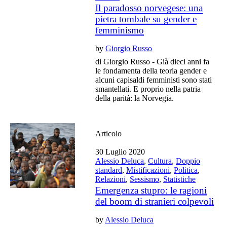
Il paradosso norvegese: una
pietra tombale su gender e
femminismo
by
Giorgio Russo
di Giorgio Russo - Già dieci anni fa
le fondamenta della teoria gender e
alcuni capisaldi femministi sono stati
smantellati. E proprio nella patria
della parità: la Norvegia.
Articolo
30 Luglio 2020
Alessio Deluca
,
Cultura
,
Doppio
standard
,
Mistificazioni
,
Politica
,
Relazioni
,
Sessismo
,
Statistiche
Emergenza stupro: le ragioni
del boom di stranieri colpevoli
by
Alessio Deluca