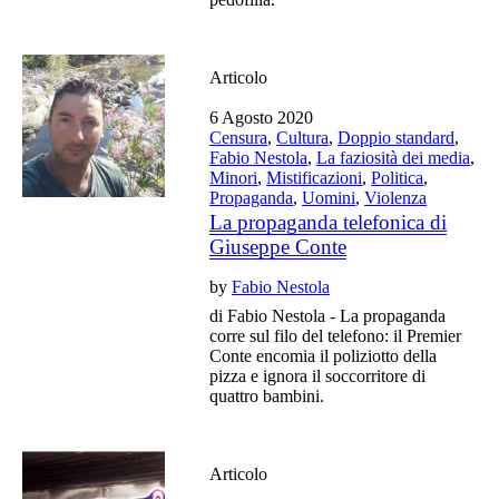
Articolo
6 Agosto 2020
Censura
,
Cultura
,
Doppio standard
,
Fabio Nestola
,
La faziosità dei media
,
Minori
,
Mistificazioni
,
Politica
,
Propaganda
,
Uomini
,
Violenza
La propaganda telefonica di
Giuseppe Conte
by
Fabio Nestola
di Fabio Nestola - La propaganda
corre sul filo del telefono: il Premier
Conte encomia il poliziotto della
pizza e ignora il soccorritore di
quattro bambini.
Articolo