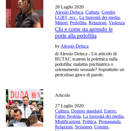
28 Luglio 2020
Alessio Deluca
,
Cultura
,
Gender,
LGBT, ecc.
,
La faziosità dei media
,
Minori
,
Pedofilia
,
Relazioni
,
Violenza
Chi e come sta aprendo le
porte alla pedofilia
by
Alessio Deluca
di Alessio Deluca - Un articolo di
BUTAC scatena la polemica sulla
pedofilia: malattia psichiatrica o
orientamento sessuale? Soprattutto un
pericoloso gioco di parole.
Articolo
27 Luglio 2020
Cultura
,
Doppio standard
,
Estero
,
Fabio Nestola
,
La faziosità dei media
,
Mistificazioni
,
Politica
,
Propaganda
,
Relazioni
,
Sessismo
,
Uomini
,