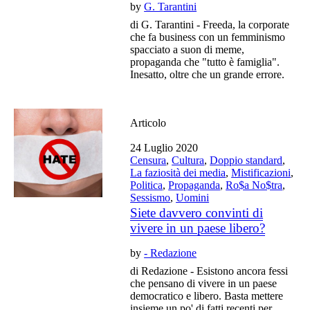
by
G. Tarantini
di G. Tarantini - Freeda, la corporate
che fa business con un femminismo
spacciato a suon di meme,
propaganda che "tutto è famiglia".
Inesatto, oltre che un grande errore.
Articolo
24 Luglio 2020
Censura
,
Cultura
,
Doppio standard
,
La faziosità dei media
,
Mistificazioni
,
Politica
,
Propaganda
,
Ro$a No$tra
,
Sessismo
,
Uomini
Siete davvero convinti di
vivere in un paese libero?
by
- Redazione
di Redazione - Esistono ancora fessi
che pensano di vivere in un paese
democratico e libero. Basta mettere
insieme un po' di fatti recenti per