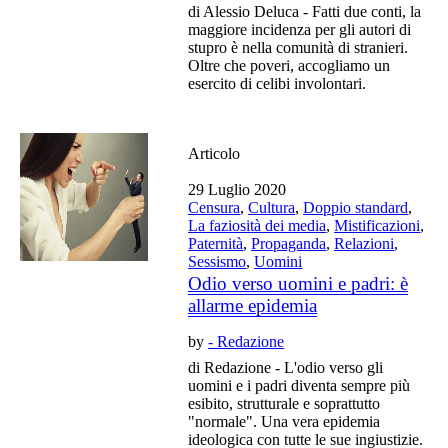
di Alessio Deluca - Fatti due conti, la
maggiore incidenza per gli autori di
stupro è nella comunità di stranieri.
Oltre che poveri, accogliamo un
esercito di celibi involontari.
Articolo
29 Luglio 2020
Censura
,
Cultura
,
Doppio standard
,
La faziosità dei media
,
Mistificazioni
,
Paternità
,
Propaganda
,
Relazioni
,
Sessismo
,
Uomini
Odio verso uomini e padri: è
allarme epidemia
by
- Redazione
di Redazione - L'odio verso gli
uomini e i padri diventa sempre più
esibito, strutturale e soprattutto
"normale". Una vera epidemia
ideologica con tutte le sue ingiustizie.