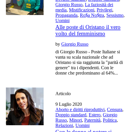
Giorgio Russo
,
La faziosità dei
media
,
Mistificazioni
,
Privilegi
,
Propaganda
,
Ro$a No$tra
,
Sessismo
,
Uomini
Alle poste di Oristano il vero
volto del femminismo
by
Giorgio Russo
di Giorgio Russo - Poste Italiane si
vanta su scala nazionale che ad
Oristano si sia raggiunta la "parità di
genere" tra i dipendenti. Con le
donne che predominano al 64%...
Articolo
9 Luglio 2020
Aborto e diritti riproduttivi
,
Censura
,
Doppio standard
,
Estero
,
Giorgio
Russo
,
Minori
,
Paternità
,
Politica
,
Relazioni
,
Uomini
Con le donne al potere si