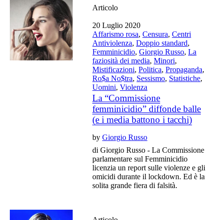
Articolo
20 Luglio 2020
Affarismo rosa
,
Censura
,
Centri
Antiviolenza
,
Doppio standard
,
Femminicidio
,
Giorgio Russo
,
La
faziosità dei media
,
Minori
,
Mistificazioni
,
Politica
,
Propaganda
,
Ro$a No$tra
,
Sessismo
,
Statistiche
,
Uomini
,
Violenza
La “Commissione
femminicidio” diffonde balle
(e i media battono i tacchi)
by
Giorgio Russo
di Giorgio Russo - La Commissione
parlamentare sul Femminicidio
licenzia un report sulle violenze e gli
omicidi durante il lockdown. Ed è la
solita grande fiera di falsità.
Articolo