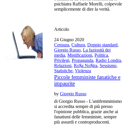
psichiatra Raffaele Morelli, colpevole
semplicemente di dire la verità.
Articolo
24 Giugno 2020
Censura
,
Cultura
,
Doppio standard
,
Giorgio Russo
,
La faziosità dei
media
,
Mistificazioni
,
Politica
,
Privilegi
,
Propaganda
,
Radio Londra
,
Relazioni
,
Ro$a No$tra
,
Sessismo
,
Statistiche
,
Violenza
Piccole femministe fanatiche e
impaurite
by
Giorgio Russo
di Giorgio Russo - L'antifemminismo
si accredita sempre di più presso
l'opinione pubblica, grazie anche ai
fanatismi delle femministe, sempre
più assurdi e controproducenti.