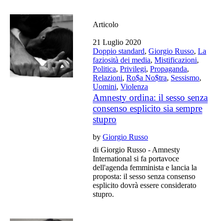
Articolo
21 Luglio 2020
Doppio standard
,
Giorgio Russo
,
La
faziosità dei media
,
Mistificazioni
,
Politica
,
Privilegi
,
Propaganda
,
Relazioni
,
Ro$a No$tra
,
Sessismo
,
Uomini
,
Violenza
Amnesty ordina: il sesso senza
consenso esplicito sia sempre
stupro
by
Giorgio Russo
di Giorgio Russo - Amnesty
International si fa portavoce
dell'agenda femminista e lancia la
proposta: il sesso senza consenso
esplicito dovrà essere considerato
stupro.