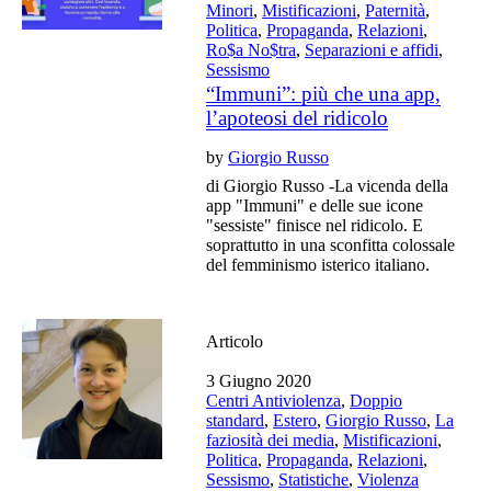
Minori
,
Mistificazioni
,
Paternità
,
Politica
,
Propaganda
,
Relazioni
,
Ro$a No$tra
,
Separazioni e affidi
,
Sessismo
“Immuni”: più che una app,
l’apoteosi del ridicolo
by
Giorgio Russo
di Giorgio Russo -La vicenda della
app "Immuni" e delle sue icone
"sessiste" finisce nel ridicolo. E
soprattutto in una sconfitta colossale
del femminismo isterico italiano.
Articolo
3 Giugno 2020
Centri Antiviolenza
,
Doppio
standard
,
Estero
,
Giorgio Russo
,
La
faziosità dei media
,
Mistificazioni
,
Politica
,
Propaganda
,
Relazioni
,
Sessismo
,
Statistiche
,
Violenza