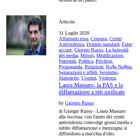
Articolo
31 Luglio 2020
Affarismo rosa
,
Censura
,
Centri
Antiviolenza
,
Doppio standard
,
False
accuse
,
Giorgio Russo
,
La faziosità
dei media
,
Minori
,
Mistificazioni
,
Paternità
,
Politica
,
Privilegi
,
Propaganda
,
Relazioni
,
Ro$a No$tra
,
Separazioni e affidi
,
Sessismo
,
Statistiche
,
Uomini
,
Violenza
Laura Massaro, la PAS e la
diffamazione a reti unificate
by
Giorgio Russo
di Giorgio Russo - Laura Massaro
alla riscossa: con l'aiuto dei centri
antiviolenza coinvolge grossi media e
subito diffamazione e menzogna si
diffondono a macchia d'olio.