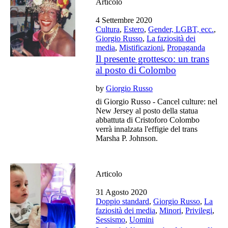
Articolo
4 Settembre 2020
Cultura
,
Estero
,
Gender, LGBT, ecc.
,
Giorgio Russo
,
La faziosità dei
media
,
Mistificazioni
,
Propaganda
Il presente grottesco: un trans
al posto di Colombo
by
Giorgio Russo
di Giorgio Russo - Cancel culture: nel
New Jersey al posto della statua
abbattuta di Cristoforo Colombo
verrà innalzata l'effigie del trans
Marsha P. Johnson.
Articolo
31 Agosto 2020
Doppio standard
,
Giorgio Russo
,
La
faziosità dei media
,
Minori
,
Privilegi
,
Sessismo
,
Uomini