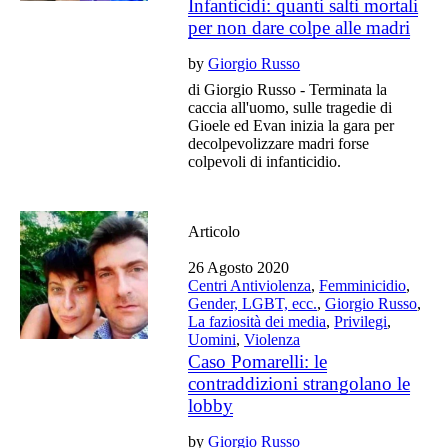
Infanticidi: quanti salti mortali
per non dare colpe alle madri
by
Giorgio Russo
di Giorgio Russo - Terminata la
caccia all'uomo, sulle tragedie di
Gioele ed Evan inizia la gara per
decolpevolizzare madri forse
colpevoli di infanticidio.
Articolo
26 Agosto 2020
Centri Antiviolenza
,
Femminicidio
,
Gender, LGBT, ecc.
,
Giorgio Russo
,
La faziosità dei media
,
Privilegi
,
Uomini
,
Violenza
Caso Pomarelli: le
contraddizioni strangolano le
lobby
by
Giorgio Russo