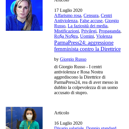
17 Luglio 2020
Affarismo rosa
,
Censura
,
Centri
Antiviolenza
,
False accuse
,
Giorgio
Russo
,
La faziosità dei media
,
Mistificazioni
,
Privilegi
,
Propaganda
,
Ro$a No$tra
,
Uomini
,
Violenza
ParmaPress24: aggressione
femminista contro la Direttrice
by
Giorgio Russo
di Giorgio Russo - I centri
antiviolenza e Rosa Nostra
aggrediscono la Direttrice di
ParmaPress24, rea di aver messo in
dubbio la colpevolezza di un uomo
accusato di stupro.
Articolo
16 Luglio 2020
Divario salariale
,
Doppio standard
,