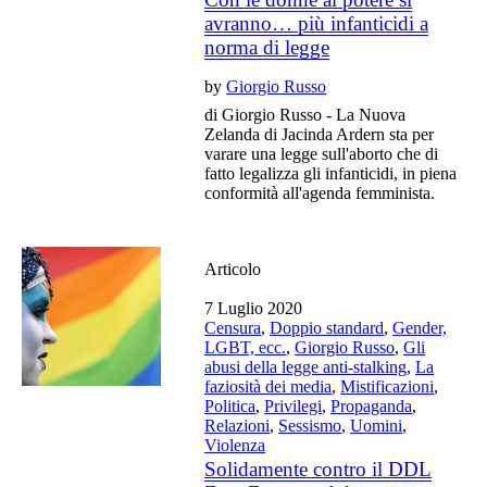
avranno… più infanticidi a
norma di legge
by
Giorgio Russo
di Giorgio Russo - La Nuova
Zelanda di Jacinda Ardern sta per
varare una legge sull'aborto che di
fatto legalizza gli infanticidi, in piena
conformità all'agenda femminista.
Articolo
7 Luglio 2020
Censura
,
Doppio standard
,
Gender,
LGBT, ecc.
,
Giorgio Russo
,
Gli
abusi della legge anti-stalking
,
La
faziosità dei media
,
Mistificazioni
,
Politica
,
Privilegi
,
Propaganda
,
Relazioni
,
Sessismo
,
Uomini
,
Violenza
Solidamente contro il DDL