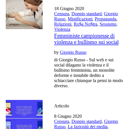
18 Giugno 2020
Censura
,
Doppio standard
,
Giorgio
Russo
,
Mistificazioni
,
Propaganda
,
Relazioni
,
Ro$a No$tra
,
Sessismo
,
Violenza
Femministe campionesse di
violenza e bullismo sui social
by
Giorgio Russo
di Giorgio Russo - Sul web e sui
social dilagano la violenza e il
bullismo femminista, un monolite
deforme e instabile dedito a
schiacciare chiunque la pensi in modo
diverso.
Articolo
8 Giugno 2020
Censura
,
Doppio standard
,
Giorgio
Russo
,
La faziosità dei media
,