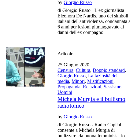
by
Giorgio Russo
di Giorgio Russo - L'ex giornalista
Eleonora De Nardis, uno dei simboli
italiani dell'antiviolenza, condannata a
6 anni per lesioni pluriaggravate ai
danni dell'ex compagno.
Articolo
25 Giugno 2020
Censura
,
Cultura
,
Doppio standard
,
Giorgio Russo
,
La faziosità dei
media
,
Minori
,
Mistificazioni
,
Propaganda
,
Relazioni
,
Sessismo
,
Uomini
Michela Murgia e il bullismo
radiofonico
by
Giorgio Russo
di Giorgio Russo - Radio Capital
consente a Michela Murgia di
bullizzare, da buona femminista, lo