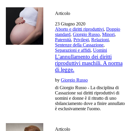
Articolo
23 Giugno 2020
Aborto e diritti riproduttivi
,
Doppio
standard
,
Giorgio Russo
,
Minori
,
Paternità
,
Privilegi
,
Relazioni
,
Sentenze della Cassazione
,
Separazioni e affidi
,
Uomini
L’annullamento dei diritti
riproduttivi maschili. A norma
di legge.
by
Giorgio Russo
di Giorgio Russo - La disciplina di
Cassazione sui diritti riproduttivi di
uomini e donne è il ritratto di uno
sbilanciamento dove a finire annullato
è esclusivamente l'uomo.
Articolo