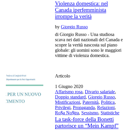
Violenza domestica: nel
Canada iperfemminista
irrompe la verità
by
Giorgio Russo
di Giorgio Russo - Una studiosa
scava nei dati nazionali del Canada e
scopre la verità nascosta sul piano
globale: gli uomini sono le maggiori
vittime di violenza domestica.
Articolo
1 Giugno 2020
Affarismo rosa
,
Divario salariale
,
Doppio standard
,
Giorgio Russo
,
Mistificazioni
,
Paternità
,
Politica
,
Privilegi
,
Propaganda
,
Relazioni
,
Ro$a No$tra
,
Sessismo
,
Statistiche
La task-force della Bonetti
partorisce un “Mein Kampf”