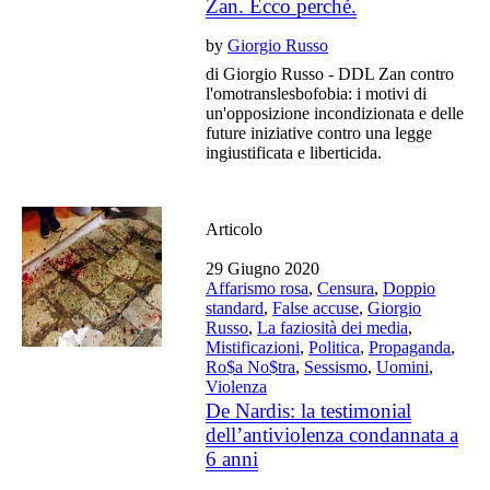
Zan. Ecco perché.
by
Giorgio Russo
di Giorgio Russo - DDL Zan contro
l'omotranslesbofobia: i motivi di
un'opposizione incondizionata e delle
future iniziative contro una legge
ingiustificata e liberticida.
Articolo
29 Giugno 2020
Affarismo rosa
,
Censura
,
Doppio
standard
,
False accuse
,
Giorgio
Russo
,
La faziosità dei media
,
Mistificazioni
,
Politica
,
Propaganda
,
Ro$a No$tra
,
Sessismo
,
Uomini
,
Violenza
De Nardis: la testimonial
dell’antiviolenza condannata a
6 anni