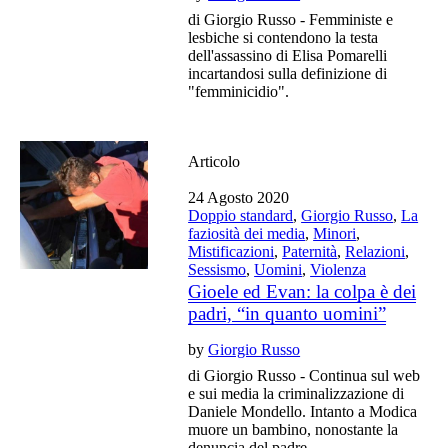
di Giorgio Russo - Femministe e
lesbiche si contendono la testa
dell'assassino di Elisa Pomarelli
incartandosi sulla definizione di
"femminicidio".
Articolo
24 Agosto 2020
Doppio standard
,
Giorgio Russo
,
La
faziosità dei media
,
Minori
,
Mistificazioni
,
Paternità
,
Relazioni
,
Sessismo
,
Uomini
,
Violenza
Gioele ed Evan: la colpa è dei
padri, “in quanto uomini”
by
Giorgio Russo
di Giorgio Russo - Continua sul web
e sui media la criminalizzazione di
Daniele Mondello. Intanto a Modica
muore un bambino, nonostante la
denuncia del padre.