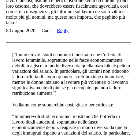
lavori faticosi, usuranti e pericolosi sono svolti da uomini (sono
loro casomai che dovrebbero essere fiscalmente agevolati), così
come, di conseguenza, gli infortuni sul lavoro ne sono vittime
molto più gli uomini, ma questo non importa, che paghino più
tasse!
8 Giugno 2020
Cad.
Reply
[“Innumerevoli studi economici mostrano che l’offerta di
lavoro femminile, soprattutto nelle fasce economicamente
deboli, reagisce in modo diverso da quella maschile rispetto a
variazioni del salario. In particolare, gli uomini non riducono
la loro offerta di lavoro quando la retribuzione diminuisce,
mentre le donne iniziano a lavorare più volentieri o lavorano
significativamente di più, se già occupate, quando la loro
retribuzione aumenta”]
Vediamo come suonerebbe così, giusto per curiosità:
“Innumerevoli studi economici mostrano che l’offerta di
lavoro degli autoctoni, soprattutto nelle fasce
economicamente deboli, reagisce in modo diverso da quella
degli immigrati rispetto a variazioni del salario. In particolare,