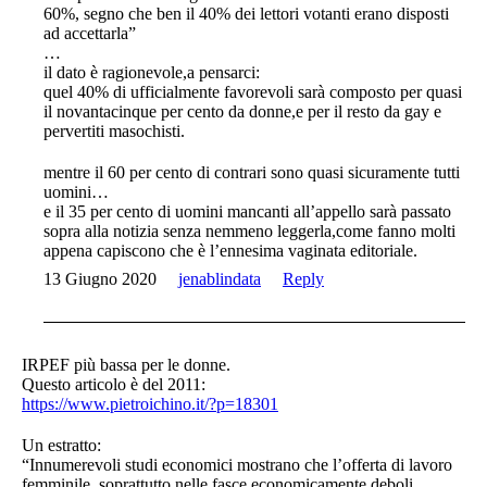
60%, segno che ben il 40% dei lettori votanti erano disposti
ad accettarla”
…
il dato è ragionevole,a pensarci:
quel 40% di ufficialmente favorevoli sarà composto per quasi
il novantacinque per cento da donne,e per il resto da gay e
pervertiti masochisti.
mentre il 60 per cento di contrari sono quasi sicuramente tutti
uomini…
e il 35 per cento di uomini mancanti all’appello sarà passato
sopra alla notizia senza nemmeno leggerla,come fanno molti
appena capiscono che è l’ennesima vaginata editoriale.
13 Giugno 2020
jenablindata
Reply
IRPEF più bassa per le donne.
Questo articolo è del 2011:
https://www.pietroichino.it/?p=18301
Un estratto:
“Innumerevoli studi economici mostrano che l’offerta di lavoro
femminile, soprattutto nelle fasce economicamente deboli,