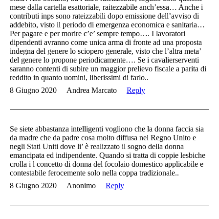
mese dalla cartella esattoriale, raitezzabile anch’essa… Anche i
contributi inps sono rateizzabili dopo emissione dell’avviso di
addebito, visto il periodo di emergenza economica e sanitaria…
Per pagare e per morire c’e’ sempre tempo…. I lavoratori
dipendenti avranno come unica arma di fronte ad una proposta
indegna del genere lo sciopero generale, visto che l’altra meta’
del genere lo propone periodicamente…. Se i cavalierserventi
saranno contenti di subire un maggior prelievo fiscale a parita di
reddito in quanto uomini, liberissimi di farlo..
8 Giugno 2020
Andrea Marcato
Reply
Se siete abbastanza intelligenti vogliono che la donna faccia sia
da madre che da padre cosa molto diffusa nel Regno Unito e
negli Stati Uniti dove li’ è realizzato il sogno della donna
emancipata ed indipendente. Quando si tratta di coppie lesbiche
crolla i l concetto di donna del focolaio domestico applicabile e
contestabile ferocemente solo nella coppa tradizionale..
8 Giugno 2020
Anonimo
Reply