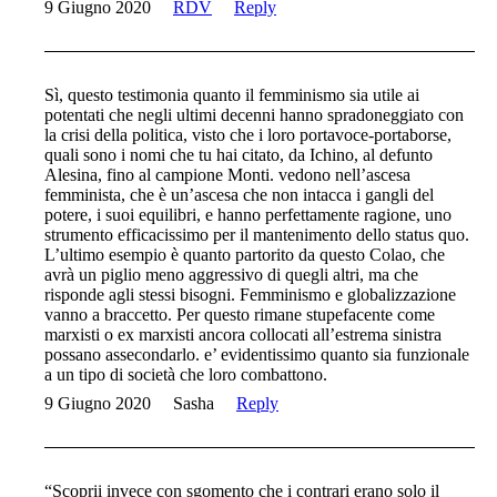
9 Giugno 2020
RDV
Reply
Sì, questo testimonia quanto il femminismo sia utile ai
potentati che negli ultimi decenni hanno spradoneggiato con
la crisi della politica, visto che i loro portavoce-portaborse,
quali sono i nomi che tu hai citato, da Ichino, al defunto
Alesina, fino al campione Monti. vedono nell’ascesa
femminista, che è un’ascesa che non intacca i gangli del
potere, i suoi equilibri, e hanno perfettamente ragione, uno
strumento efficacissimo per il mantenimento dello status quo.
L’ultimo esempio è quanto partorito da questo Colao, che
avrà un piglio meno aggressivo di quegli altri, ma che
risponde agli stessi bisogni. Femminismo e globalizzazione
vanno a braccetto. Per questo rimane stupefacente come
marxisti o ex marxisti ancora collocati all’estrema sinistra
possano assecondarlo. e’ evidentissimo quanto sia funzionale
a un tipo di società che loro combattono.
9 Giugno 2020
Sasha
Reply
“Scoprii invece con sgomento che i contrari erano solo il