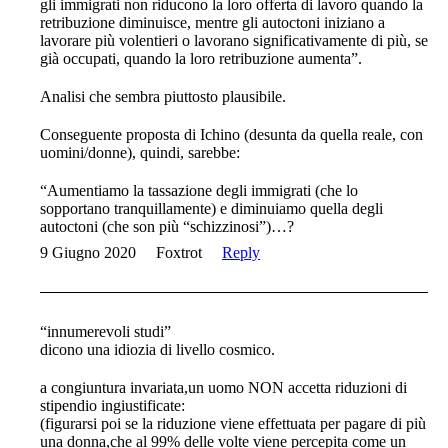
gli immigrati non riducono la loro offerta di lavoro quando la
retribuzione diminuisce, mentre gli autoctoni iniziano a
lavorare più volentieri o lavorano significativamente di più, se
già occupati, quando la loro retribuzione aumenta”.
Analisi che sembra piuttosto plausibile.
Conseguente proposta di Ichino (desunta da quella reale, con
uomini/donne), quindi, sarebbe:
“Aumentiamo la tassazione degli immigrati (che lo
sopportano tranquillamente) e diminuiamo quella degli
autoctoni (che son più “schizzinosi”)…?
9 Giugno 2020
Foxtrot
Reply
“innumerevoli studi”
dicono una idiozia di livello cosmico.
a congiuntura invariata,un uomo NON accetta riduzioni di
stipendio ingiustificate:
(figurarsi poi se la riduzione viene effettuata per pagare di più
una donna,che al 99% delle volte viene percepita come un