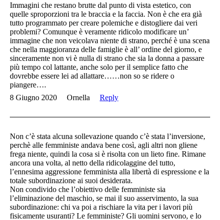
Immagini che restano brutte dal punto di vista estetico, con
quelle sproporzioni tra le braccia e la faccia. Non è che era già
tutto programmato per creare polemiche e distogliere dai veri
problemi? Comunque è veramente ridicolo modificare un’
immagine che non veicolava niente di strano, perché è una scena
che nella maggioranza delle famiglie è all’ ordine del giorno, e
sinceramente non vi è nulla di strano che sia la donna a passare
più tempo col lattante, anche solo per il semplice fatto che
dovrebbe essere lei ad allattare……non so se ridere o
piangere….
8 Giugno 2020
Ornella
Reply
Non c’è stata alcuna sollevazione quando c’è stata l’inversione,
perchè alle femministe andava bene così, agli altri non gliene
frega niente, quindi la cosa si è risolta con un lieto fine. Rimane
ancora una volta, al netto della ridicolaggine del tutto,
l’ennesima aggressione femminista alla libertà di espressione e la
totale subordinazione ai suoi desiderata.
Non condivido che l’obiettivo delle femministe sia
l’eliminazione del maschio, se mai il suo asservimento, la sua
subordinazione: chi va poi a rischiare la vita per i lavori più
fisicamente usuranti? Le femministe? Gli uomini servono, e lo