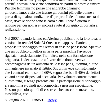
perché la stessa idea viene condivisa da partiti di destra e sinistra.
Più che femminismo penso che andrebbe chiamato
ginocentrismo, visto che tassare gli uomini più delle donne a
parità di ogni altra condizione dà proprio l’idea di una società di
caste, dove le donne sono la casta eletta. Forse è questa la
ragione per cui non si è (ancora) avuto il coraggio di portarla a
realizzazione.
Nel 2007, quando Ichino ed Alesina pubblicarono la loro idea, la
versione in rete del Sole 24 Ore, su cui apparve l’articolo,
propose un sondaggio tra i lettori su cosa ne pensassero. Speravo
che un pubblico di lettori in larga parte maschile l’avrebbe
rigettata massicciamente. Tra l’altro, nella sua formulazione
originaria, la detassazione a favore delle donne veniva
accompagnata da un aumento delle tasse per gli uomini, al fine
di mantenere invariato il gettito. Scoprii invece con sgomento
che i contrari erano solo il 60%, segno che ben il 40% dei lettori
votanti erano disposti ad accettarla. Per valutare correttamente
questo fatto, si tenga presente che la partecipazione al sondaggio
era anonima e quindi non comportava nessuna esposizione.
Nessun pericolo quindi di essere etichettato come meschino,
maschilista, ecc.
8 Giugno 2020
Pino59
Reply