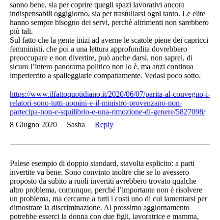
sanno bene, sia per coprire quegli spazi lavorativi ancora
indispensabili oggigiorno, sia per trastullarsi ogni tanto. Le elite
hanno sempre bisogno dei servi, perchè altrimenti non sarebbero
più tali.
Sul fatto che la gente inizi ad averne le scatole piene dei capricci
femministi, che poi a una lettura approfondita dovrebbero
preoccupare e non divertire, può anche darsi, non saprei, di
sicuro l’intero panorama politico non lo è, ma anzi continua
imperterrito a spalleggiarle compattamente. Vedasi poco sotto.
https://www.ilfattoquotidiano.it/2020/06/07/parita-al-convegno-i-
relatori-sono-tutti-uomini-e-il-ministro-provenzano-non-
partecipa-non-e-squilibrio-e-una-rimozione-di-genere/5827098/
8 Giugno 2020
Sasha
Reply
Palese esempio di doppio standard, stavolta esplicito: a parti
invertite va bene. Sono convinto inoltre che se lo avessero
proposto da subito a ruoli invertiti avrebbero trovato qualche
altro problema, comunque, perché l’importante non è risolvere
un problema, ma cercarne a tutti i costi uno di cui lamentarsi per
dimostrare la discriminazione. Al prossimo aggiornamento
potrebbe esserci la donna con due figli, lavoratrice e mamma,