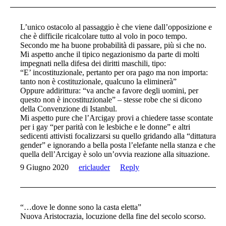
L’unico ostacolo al passaggio è che viene dall’opposizione e
che è difficile ricalcolare tutto al volo in poco tempo.
Secondo me ha buone probabilità di passare, più si che no.
Mi aspetto anche il tipico negazionismo da parte di molti
impegnati nella difesa dei diritti maschili, tipo:
“E’ incostituzionale, pertanto per ora pago ma non importa:
tanto non è costituzionale, qualcuno la eliminerà”
Oppure addirittura: “va anche a favore degli uomini, per
questo non è incostituzionale” – stesse robe che si dicono
della Convenzione di Istanbul.
Mi aspetto pure che l’Arcigay provi a chiedere tasse scontate
per i gay “per parità con le lesbiche e le donne” e altri
sedicenti attivisti focalizzarsi su quello gridando alla “dittatura
gender” e ignorando a bella posta l’elefante nella stanza e che
quella dell’Arcigay è solo un’ovvia reazione alla situazione.
9 Giugno 2020
ericlauder
Reply
“…dove le donne sono la casta eletta”
Nuova Aristocrazia, locuzione della fine del secolo scorso.