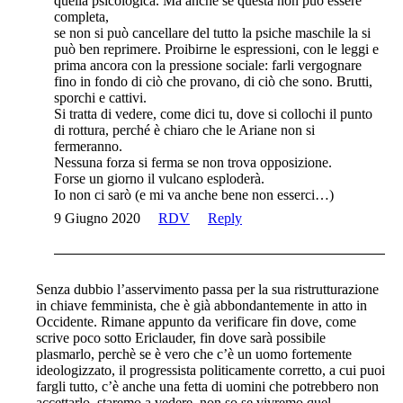
quella psicologica. Ma anche se questa non può essere
completa,
se non si può cancellare del tutto la psiche maschile la si
può ben reprimere. Proibirne le espressioni, con le leggi e
prima ancora con la pressione sociale: farli vergognare
fino in fondo di ciò che provano, di ciò che sono. Brutti,
sporchi e cattivi.
Si tratta di vedere, come dici tu, dove si collochi il punto
di rottura, perché è chiaro che le Ariane non si
fermeranno.
Nessuna forza si ferma se non trova opposizione.
Forse un giorno il vulcano esploderà.
Io non ci sarò (e mi va anche bene non esserci…)
9 Giugno 2020
RDV
Reply
Senza dubbio l’asservimento passa per la sua ristrutturazione
in chiave femminista, che è già abbondantemente in atto in
Occidente. Rimane appunto da verificare fin dove, come
scrive poco sotto Ericlauder, fin dove sarà possibile
plasmarlo, perchè se è vero che c’è un uomo fortemente
ideologizzato, il progressista politicamente corretto, a cui puoi
fargli tutto, c’è anche una fetta di uomini che potrebbero non
accettarlo. staremo a vedere. non so se vivremo quel