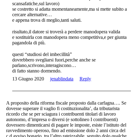
scansafatiche,sul lavoro)
se costretto si adatta momentaneamente,ma si mette subito a
cercare alternative…
e appena trova di meglio,tanti saluti.
risultato,il datore si troverà a perdere manodopera valida
e sostituirla con manodopera meno competitiva,e per giunta
pagandola di più.
questi “studiosi del imbecillità”
dovrebbero svegliarsi fuori,perche anche se
parlano,scrivono,interagiscono…
di fatto stanno dormendo.
13 Giugno 2020
jenablindata
Reply
A proposito della riforma fiscale proposto dalla carfagna…. Se
dovesse superare il vaglio fi costituzionalita’, da tributarista
ricordo che se per sciagura i contribuenti titolari di lavoro
autonomo, d’impresa o diversi (e sottolineo I contribuenti)
dovessero dimenticarsi di pagare le imposte, esiste l’istituto del
ravvedimento operoso, fino ad emissione dolo 2 anni circa del
c.d.avviso bonario, tra l’altro rateizzabile, seguito dolo qualche