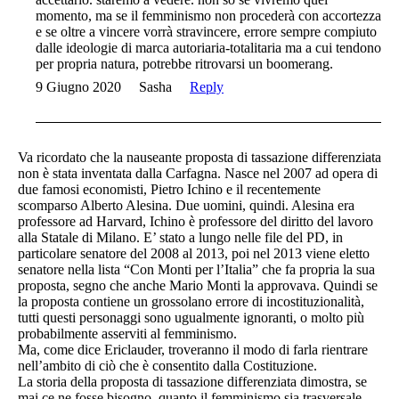
momento, ma se il femminismo non procederà con accortezza
e se oltre a vincere vorrà stravincere, errore sempre compiuto
dalle ideologie di marca autoriaria-totalitaria ma a cui tendono
per propria natura, potrebbe ritrovarsi un boomerang.
9 Giugno 2020
Sasha
Reply
Va ricordato che la nauseante proposta di tassazione differenziata
non è stata inventata dalla Carfagna. Nasce nel 2007 ad opera di
due famosi economisti, Pietro Ichino e il recentemente
scomparso Alberto Alesina. Due uomini, quindi. Alesina era
professore ad Harvard, Ichino è professore del diritto del lavoro
alla Statale di Milano. E’ stato a lungo nelle file del PD, in
particolare senatore del 2008 al 2013, poi nel 2013 viene eletto
senatore nella lista “Con Monti per l’Italia” che fa propria la sua
proposta, segno che anche Mario Monti la approvava. Quindi se
la proposta contiene un grossolano errore di incostituzionalità,
tutti questi personaggi sono ugualmente ignoranti, o molto più
probabilmente asserviti al femminismo.
Ma, come dice Ericlauder, troveranno il modo di farla rientrare
nell’ambito di ciò che è consentito dalla Costituzione.
La storia della proposta di tassazione differenziata dimostra, se
mai ce ne fosse bisogno, quanto il femminismo sia trasversale