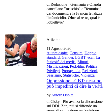
di Redazione - Germania e Olanda
cancellano "maschio" e "femmina"
dai documenti e la Francia legalizza
l'infanticidio. OItre al resto, qual è
l'obiettivo?
Articolo
11 Agosto 2020
Autore ospite
,
Censura
,
Doppio
standard
,
Gender, LGBT, ecc.
,
La
faziosità dei media
,
Minori
,
Mistificazioni
,
Pedofilia
,
Politica
,
Privilegi
,
Propaganda
,
Relazioni
,
Sessismo
,
Statistiche
,
Violenza
Oppressione LGBT: nessuno
può impedirci di dire la verità
by
Autore Ospite
di Cisky - Più avanza la discussione
sul DDL Zan, più si diffonde un
senso di saturazione nell'opinione