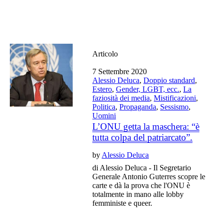
Articolo
7 Settembre 2020
Alessio Deluca
,
Doppio standard
,
Estero
,
Gender, LGBT, ecc.
,
La
faziosità dei media
,
Mistificazioni
,
Politica
,
Propaganda
,
Sessismo
,
Uomini
L’ONU getta la maschera: “è
tutta colpa del patriarcato”.
by
Alessio Deluca
di Alessio Deluca - Il Segretario
Generale Antonio Guterres scopre le
carte e dà la prova che l'ONU è
totalmente in mano alle lobby
femministe e queer.