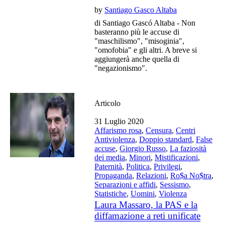
by
Santiago Gasco Altaba
di Santiago Gascó Altaba - Non
basteranno più le accuse di
"maschilismo", "misoginia",
"omofobia" e gli altri. A breve si
aggiungerà anche quella di
"negazionismo".
Articolo
31 Luglio 2020
Affarismo rosa
,
Censura
,
Centri
Antiviolenza
,
Doppio standard
,
False
accuse
,
Giorgio Russo
,
La faziosità
dei media
,
Minori
,
Mistificazioni
,
Paternità
,
Politica
,
Privilegi
,
Propaganda
,
Relazioni
,
Ro$a No$tra
,
Separazioni e affidi
,
Sessismo
,
Statistiche
,
Uomini
,
Violenza
Laura Massaro, la PAS e la
diffamazione a reti unificate