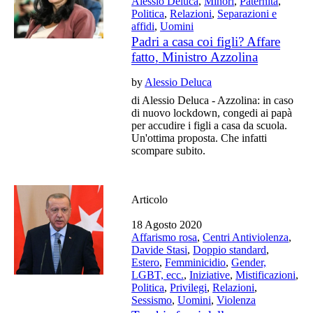
Alessio Deluca
,
Minori
,
Paternità
,
Politica
,
Relazioni
,
Separazioni e
affidi
,
Uomini
Padri a casa coi figli? Affare
fatto, Ministro Azzolina
by
Alessio Deluca
di Alessio Deluca - Azzolina: in caso
di nuovo lockdown, congedi ai papà
per accudire i figli a casa da scuola.
Un'ottima proposta. Che infatti
scompare subito.
Articolo
18 Agosto 2020
Affarismo rosa
,
Centri Antiviolenza
,
Davide Stasi
,
Doppio standard
,
Estero
,
Femminicidio
,
Gender,
LGBT, ecc.
,
Iniziative
,
Mistificazioni
,
Politica
,
Privilegi
,
Relazioni
,
Sessismo
,
Uomini
,
Violenza