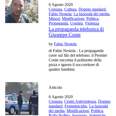
6 Agosto 2020
Censura
,
Cultura
,
Doppio standard
,
Fabio Nestola
,
La faziosità dei media
,
Minori
,
Mistificazioni
,
Politica
,
Propaganda
,
Uomini
,
Violenza
La propaganda telefonica di
Giuseppe Conte
by
Fabio Nestola
di Fabio Nestola - La propaganda
corre sul filo del telefono: il Premier
Conte encomia il poliziotto della
pizza e ignora il soccorritore di
quattro bambini.
Articolo
6 Agosto 2020
Censura
,
Centri Antiviolenza
,
Doppio
standard
,
Femminicidio
,
La faziosità
dei media
,
Mistificazioni
,
Politica
,
Ro$a No$tra
,
Sessismo
,
Statistiche
,