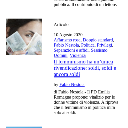
pubblica. Il contributo di un lettore.
Articolo
10 Agosto 2020
Affarismo rosa
,
Doppio standard
,
Fabio Nestola
,
Politica
,
Privilegi
,
Separazioni e affidi
,
Sessismo
,
Uomini
,
Violenza
Il femminismo ha un’unica
rivendicazione: soldi, soldi e
ancora soldi
by
Fabio Nestola
di Fabio Nestola - Il PD Emilia
Romagna propone: vitalizio per le
donne vittime di violenza. A riprova
che il femminismo in politica mira
solo ai soldi.