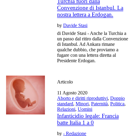
Turchia fuori dalla
Convenzione di Istanbul. La
nostra lettera a Erdogan.
by
Davide Stasi
di Davide Stasi - Anche la Turchia a
un passo dal ritiro dalla Convenzione
di Istanbul. Ad Ankara rimane
qualche dubbio, che proviamo a
fugare con una lettera diretta al
Presidente Erdogan.
Articolo
11 Agosto 2020
Aborto e diritti riproduttivi
,
Doppio
standard
,
Minori
,
Paternità
,
Politica
,
Relazioni
,
Uomini
Infanticidio legale: Francia
batte Italia 1 a 0
by
- Redazione