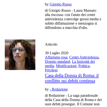
by
Giorgio Russo
di Giorgio Russo - Laura Massaro
alla riscossa: con l'aiuto dei centri
antiviolenza coinvolge grossi media e
subito diffamazione e menzogna si
diffondono a macchia d'olio.
Articolo
30 Luglio 2020
Affarismo rosa
,
Centri Antiviolenza
,
Doppio standard
,
La faziosità dei
media
,
Mistificazioni
,
Politica
,
Privilegi
Casa della Donna di Roma: il
conflitto sui debiti continua
by
- Redazione
di Redazione - La saga paradossale
della Casa della Donna di Roma e dei
suoi debiti prosegue. Il Comune non