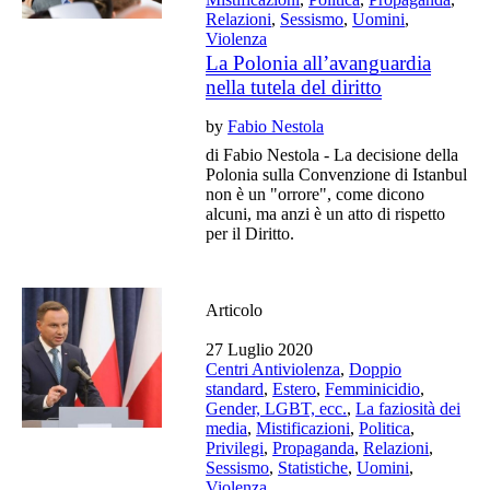
Relazioni
,
Sessismo
,
Uomini
,
Violenza
La Polonia all’avanguardia
nella tutela del diritto
by
Fabio Nestola
di Fabio Nestola - La decisione della
Polonia sulla Convenzione di Istanbul
non è un "orrore", come dicono
alcuni, ma anzi è un atto di rispetto
per il Diritto.
Articolo
27 Luglio 2020
Centri Antiviolenza
,
Doppio
standard
,
Estero
,
Femminicidio
,
Gender, LGBT, ecc.
,
La faziosità dei
media
,
Mistificazioni
,
Politica
,
Privilegi
,
Propaganda
,
Relazioni
,
Sessismo
,
Statistiche
,
Uomini
,
Violenza