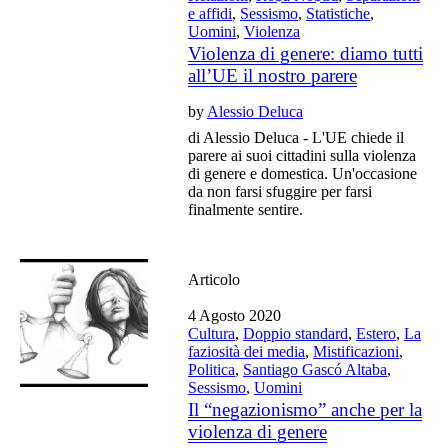
e affidi
,
Sessismo
,
Statistiche
,
Uomini
,
Violenza
Violenza di genere: diamo tutti
all’UE il nostro parere
by
Alessio Deluca
di Alessio Deluca - L'UE chiede il
parere ai suoi cittadini sulla violenza
di genere e domestica. Un'occasione
da non farsi sfuggire per farsi
finalmente sentire.
Articolo
4 Agosto 2020
Cultura
,
Doppio standard
,
Estero
,
La
faziosità dei media
,
Mistificazioni
,
Politica
,
Santiago Gascó Altaba
,
Sessismo
,
Uomini
Il “negazionismo” anche per la
violenza di genere