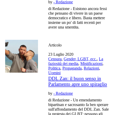
by
- Redazione
di Redazione - Esistono ancora fessi
che pensano di vivere in un paese
democratico e libero. Basta mettere
insieme un po' di fatti recenti per
avere una smentita.
Articolo
23 Luglio 2020
Censura
,
Gender, LGBT, ecc.
,
La
faziosità dei media
,
Mistificazioni
,
Politica
,
Propaganda
,
Relazioni
,
Uomini
DDL Zan: il buon senso in
Parlamento apre uno spiraglio
by
- Redazione
di Redazione - Un emendamento
bipartisan e sacrosanto fa ben sperare
sull'affondamento del DDL Zan. Sale
la protesta dei GLBT: nessuno gli