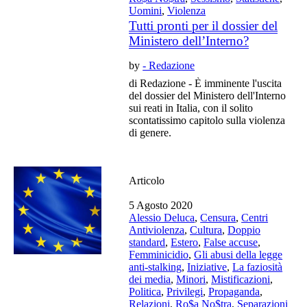
Uomini
,
Violenza
Tutti pronti per il dossier del
Ministero dell’Interno?
by
- Redazione
di Redazione - È imminente l'uscita
del dossier del Ministero dell'Interno
sui reati in Italia, con il solito
scontatissimo capitolo sulla violenza
di genere.
Articolo
5 Agosto 2020
Alessio Deluca
,
Censura
,
Centri
Antiviolenza
,
Cultura
,
Doppio
standard
,
Estero
,
False accuse
,
Femminicidio
,
Gli abusi della legge
anti-stalking
,
Iniziative
,
La faziosità
dei media
,
Minori
,
Mistificazioni
,
Politica
,
Privilegi
,
Propaganda
,
Relazioni
,
Ro$a No$tra
,
Separazioni