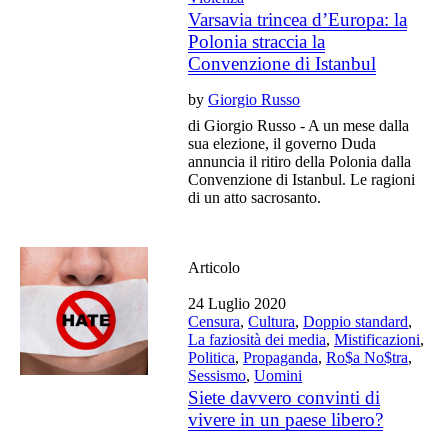
Varsavia trincea d’Europa: la
Polonia straccia la
Convenzione di Istanbul
by
Giorgio Russo
di Giorgio Russo - A un mese dalla
sua elezione, il governo Duda
annuncia il ritiro della Polonia dalla
Convenzione di Istanbul. Le ragioni
di un atto sacrosanto.
Articolo
24 Luglio 2020
Censura
,
Cultura
,
Doppio standard
,
La faziosità dei media
,
Mistificazioni
,
Politica
,
Propaganda
,
Ro$a No$tra
,
Sessismo
,
Uomini
Siete davvero convinti di
vivere in un paese libero?