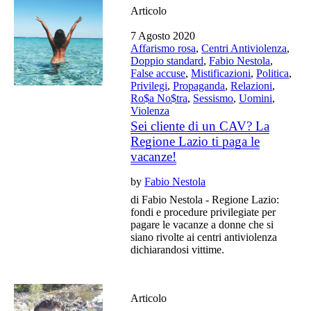
Articolo
7 Agosto 2020
Affarismo rosa
,
Centri Antiviolenza
,
Doppio standard
,
Fabio Nestola
,
False accuse
,
Mistificazioni
,
Politica
,
Privilegi
,
Propaganda
,
Relazioni
,
Ro$a No$tra
,
Sessismo
,
Uomini
,
Violenza
Sei cliente di un CAV? La
Regione Lazio ti paga le
vacanze!
by
Fabio Nestola
di Fabio Nestola - Regione Lazio:
fondi e procedure privilegiate per
pagare le vacanze a donne che si
siano rivolte ai centri antiviolenza
dichiarandosi vittime.
Articolo