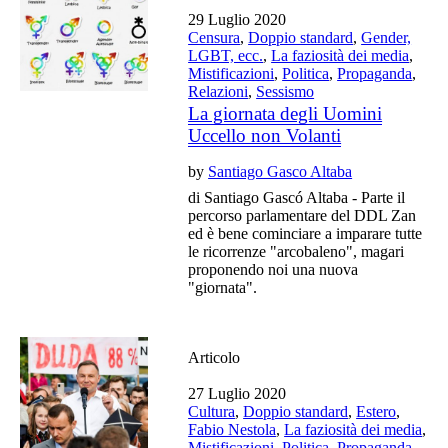
29 Luglio 2020
Censura
,
Doppio standard
,
Gender,
LGBT, ecc.
,
La faziosità dei media
,
Mistificazioni
,
Politica
,
Propaganda
,
Relazioni
,
Sessismo
La giornata degli Uomini
Uccello non Volanti
by
Santiago Gasco Altaba
di Santiago Gascó Altaba - Parte il
percorso parlamentare del DDL Zan
ed è bene cominciare a imparare tutte
le ricorrenze "arcobaleno", magari
proponendo noi una nuova
"giornata".
Articolo
27 Luglio 2020
Cultura
,
Doppio standard
,
Estero
,
Fabio Nestola
,
La faziosità dei media
,
Mistificazioni
,
Politica
,
Propaganda
,