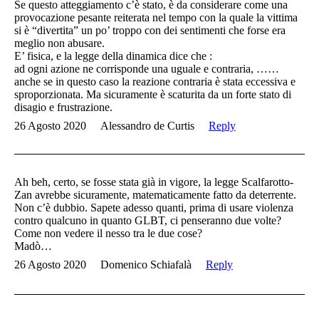
Se questo atteggiamento c’è stato, è da considerare come una
provocazione pesante reiterata nel tempo con la quale la vittima
si è “divertita” un po’ troppo con dei sentimenti che forse era
meglio non abusare.
E’ fisica, e la legge della dinamica dice che :
ad ogni azione ne corrisponde una uguale e contraria, ……
anche se in questo caso la reazione contraria è stata eccessiva e
sproporzionata. Ma sicuramente è scaturita da un forte stato di
disagio e frustrazione.
26 Agosto 2020
Alessandro de Curtis
Reply
Ah beh, certo, se fosse stata già in vigore, la legge Scalfarotto-
Zan avrebbe sicuramente, matematicamente fatto da deterrente.
Non c’è dubbio. Sapete adesso quanti, prima di usare violenza
contro qualcuno in quanto GLBT, ci penseranno due volte?
Come non vedere il nesso tra le due cose?
Madò…
26 Agosto 2020
Domenico Schiafalà
Reply