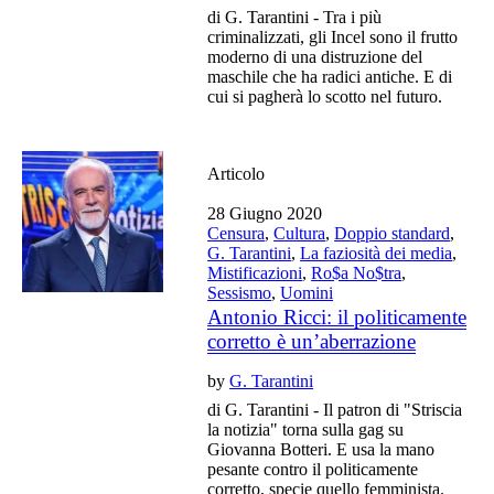
di G. Tarantini - Tra i più
criminalizzati, gli Incel sono il frutto
moderno di una distruzione del
maschile che ha radici antiche. E di
cui si pagherà lo scotto nel futuro.
Articolo
28 Giugno 2020
Censura
,
Cultura
,
Doppio standard
,
G. Tarantini
,
La faziosità dei media
,
Mistificazioni
,
Ro$a No$tra
,
Sessismo
,
Uomini
Antonio Ricci: il politicamente
corretto è un’aberrazione
by
G. Tarantini
di G. Tarantini - Il patron di "Striscia
la notizia" torna sulla gag su
Giovanna Botteri. E usa la mano
pesante contro il politicamente
corretto, specie quello femminista.