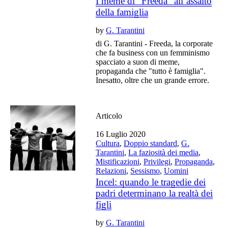
I meme di “Freeda” all’assalto
della famiglia
by
G. Tarantini
di G. Tarantini - Freeda, la corporate
che fa business con un femminismo
spacciato a suon di meme,
propaganda che "tutto è famiglia".
Inesatto, oltre che un grande errore.
Articolo
16 Luglio 2020
Cultura
,
Doppio standard
,
G.
Tarantini
,
La faziosità dei media
,
Mistificazioni
,
Privilegi
,
Propaganda
,
Relazioni
,
Sessismo
,
Uomini
Incel: quando le tragedie dei
padri determinano la realtà dei
figli
by
G. Tarantini