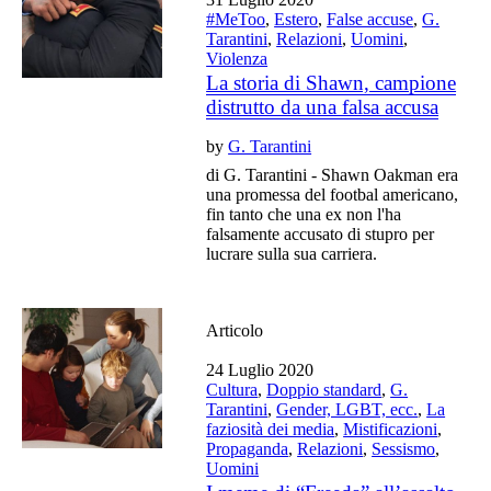
#MeToo
,
Estero
,
False accuse
,
G.
Tarantini
,
Relazioni
,
Uomini
,
Violenza
La storia di Shawn, campione
distrutto da una falsa accusa
by
G. Tarantini
di G. Tarantini - Shawn Oakman era
una promessa del footbal americano,
fin tanto che una ex non l'ha
falsamente accusato di stupro per
lucrare sulla sua carriera.
Articolo
24 Luglio 2020
Cultura
,
Doppio standard
,
G.
Tarantini
,
Gender, LGBT, ecc.
,
La
faziosità dei media
,
Mistificazioni
,
Propaganda
,
Relazioni
,
Sessismo
,
Uomini