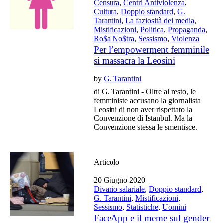
Censura
,
Centri Antiviolenza
,
Cultura
,
Doppio standard
,
G.
Tarantini
,
La faziosità dei media
,
Mistificazioni
,
Politica
,
Propaganda
,
Ro$a No$tra
,
Sessismo
,
Violenza
Per l’empowerment femminile
si massacra la Leosini
by
G. Tarantini
di G. Tarantini - Oltre al resto, le
femministe accusano la giornalista
Leosini di non aver rispettato la
Convenzione di Istanbul. Ma la
Convenzione stessa le smentisce.
Articolo
20 Giugno 2020
Divario salariale
,
Doppio standard
,
G. Tarantini
,
Mistificazioni
,
Sessismo
,
Statistiche
,
Uomini
FaceApp e il meme sul gender