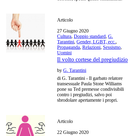
Articolo
27 Giugno 2020
Cultura
,
Doppio standard
,
G.
Tarantini
,
Gender, LGBT, ecc.
,
Propaganda
,
Relazioni
,
Sessismo
,
Uomini
Il volto cortese del pregiudizio
by
G. Tarantini
di G. Tarantini - Il garbato relatore
transessuale Paula Stone Williams
pone su Ted premesse condivisibili
contro i pregiudizi, salvo poi
sbrodolare apertamente i propri.
Articolo
22 Giugno 2020