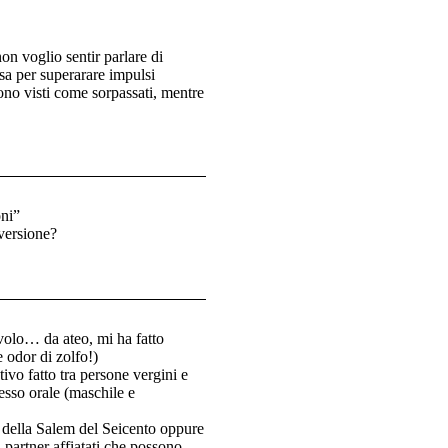
on voglio sentir parlare di
ssa per superarare impulsi
ono visti come sorpassati, mentre
oni”
versione?
volo… da ateo, mi ha fatto
 odor di zolfo!)
ivo fatto tra persone vergini e
esso orale (maschile e
e della Salem del Seicento oppure
a partner affiatati che possono