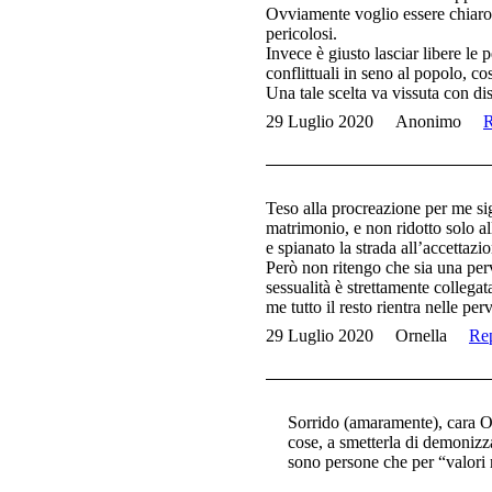
Ovviamente voglio essere chiaro.
pericolosi.
Invece è giusto lasciar libere le
conflittuali in seno al popolo, cos
Una tale scelta va vissuta con di
29 Luglio 2020
Anonimo
R
Teso alla procreazione per me sign
matrimonio, e non ridotto solo al
e spianato la strada all’accettazi
Però non ritengo che sia una per
sessualità è strettamente colleg
me tutto il resto rientra nelle per
29 Luglio 2020
Ornella
Re
Sorrido (amaramente), cara Orne
cose, a smetterla di demonizza
sono persone che per “valori 