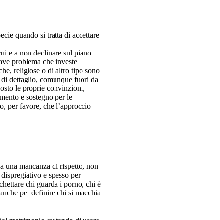
cie quando si tratta di accettare
trui e a non declinare sul piano
grave problema che investe
che, religiose o di altro tipo sono
i di dettaglio, comunque fuori da
posto le proprie convinzioni,
amento e sostegno per le
to, per favore, che l’approccio
ia una mancanza di rispetto, non
 dispregiativo e spesso per
tichettare chi guarda i porno, chi è
 anche per definire chi si macchia