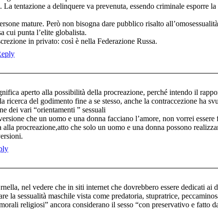
 La tentazione a delinquere va prevenuta, essendo criminale esporre la s
 persone mature. Però non bisogna dare pubblico risalto all’omosessualità
a cui punta l’elite globalista.
screzione in privato: così è nella Federazione Russa.
eply
ifica aperto alla possibilità della procreazione, perché intendo il rappor
la ricerca del godimento fine a se stesso, anche la contraccezione ha svuo
one dei vari “orientamenti ” sessuali
versione che un uomo e una donna facciano l’amore, non vorrei essere fr
ata alla procreazione,atto che solo un uomo e una donna possono realizz
versioni.
ply
lla, nel vedere che in siti internet che dovrebbero essere dedicati ai diri
re la sessualità maschile vista come predatoria, stupratrice, peccaminosa,
morali religiosi” ancora considerano il sesso “con preservativo e fatto 