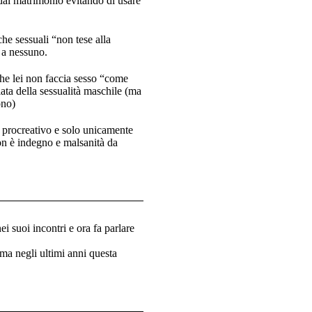
 dal matrimonio evitando di usare
he sessuali “non tese alla
 a nessuno.
 che lei non faccia sesso “come
ata della sessualità maschile (ma
ono)
n procreativo e solo unicamente
non è indegno e malsanità da
i suoi incontri e ora fa parlare
 ma negli ultimi anni questa