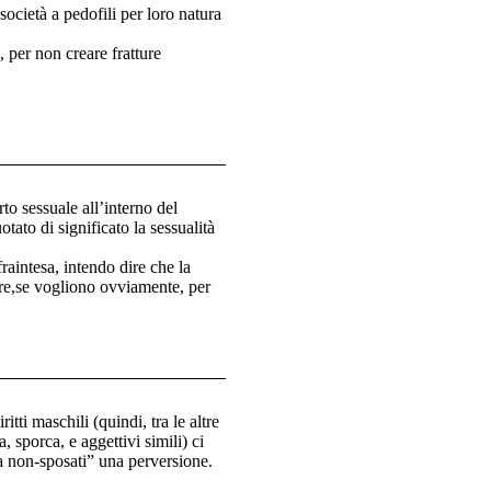
ocietà a pedofili per loro natura
, per non creare fratture
to sessuale all’interno del
tato di significato la sessualità
aintesa, intendo dire che la
are,se vogliono ovviamente, per
tti maschili (quindi, tra le altre
 sporca, e aggettivi simili) ci
da non-sposati” una perversione.