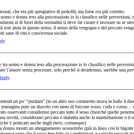
asti, che era più spregiativo di pedofili, ma forse era più corretto.
uomo e donna teso alla procreazione io lo classifico nelle perversioni, n
ulsioni al di fuori della normalità si deve far curare e lavorare su se ste
tà non aiuta in questo senso, il senso della vergogna e del peccato veng
ole sane di vita e convivenza sociale.
ply
 tra uomo e donna teso alla procreazione io lo classifico nelle perversi
are l’amore senza procreare, solo perché si desiderano, sarebbe una per
Reply
enti un po’ “puritani” (in un altro suo commento tirava in ballo il dia
i immagina pure un diavolo con tanto di forcone rosso, coda e corna… e
lto osservanti considerino peccato tutto il sesso (fuorché quello penetrat
una novità, considerano peccato e malattia anche la masturbazione o il s
 (che è praticato anche dagli etero, comunque)
na donna mostri un atteggiamento sessuofobo (più in linea con le bigott
porno) visto che il sesso ben fatto (e i preliminari, e i giochi sessuali tr