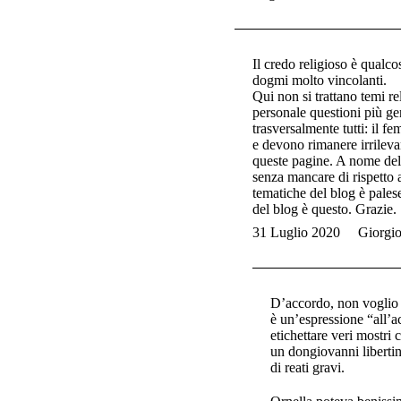
Il credo religioso è qualco
dogmi molto vincolanti.
Qui non si trattano temi re
personale questioni più ge
trasversalmente tutti: il fe
e devono rimanere irrileva
queste pagine. A nome della
senza mancare di rispetto 
tematiche del blog è palese
del blog è questo. Grazie.
31 Luglio 2020
Giorgi
D’accordo, non voglio l
è un’espressione “all’a
etichettare veri mostri c
un dongiovanni libertin
di reati gravi.