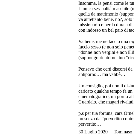
Insomma, la pensi come le tu
L’unica sessualità maschile (m
quella da matrimonio (suppon
va altrettanto bene, no?, sol
missionario e per la durata di
con indosso un bel paio di ta
Va bene, me ne faccio una rag
faccio sesso (e non solo pene
“donne-non vergini e non ill
(suppongo rientri nel tuo “ric
Pensavo che certi discorsi da 
antiporno… ma vabbè…
Un consiglio, poi non ti distu
caricato qualche tempo fa un o
cinematografico, un porno atto
Guardalo, che magari rivaluti 
p.s per tua fortuna, cara Orn
presenza da “pervertito contr
pervertito…
30 Luglio 2020
Tommaso