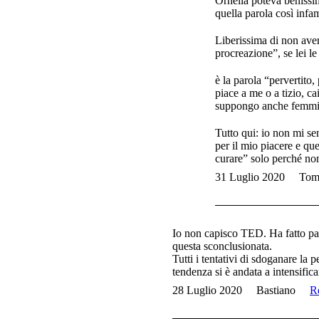
Ornella poteva benissim
quella parola così infa
Liberissima di non aver
procreazione”, se lei l
è la parola “pervertito,
piace a me o a tizio, c
suppongo anche femmini
Tutto qui: io non mi se
per il mio piacere e qu
curare” solo perché non
31 Luglio 2020
Tom
Io non capisco TED. Ha fatto parl
questa sconclusionata.
Tutti i tentativi di sdoganare la 
tendenza si è andata a intensific
28 Luglio 2020
Bastiano
R