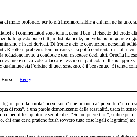
sa di molto profondo, per lo più incomprensibile a chi non ne ha uno, spe
ligiosi e i commentatori sono tenuti, pena il ban, al rispetto del credo al
nerali. In questo posto tutti, indistintamente, individuano un grande e 
mminismo e i suoi derivati. Di fronte a ciò le convinzioni personali politi
nti. Risolto il problema femminismo, ci si potrà confrontare su altri tem
 redazione invito a condotte e toni rispettose degli altri. Ornella ha es
a nessuno e senza voler attaccare nessuno in particolare. Il suo apprezz
: qualunque sia l’origine di quel sostegno, è il benvenuto. Si tenga con
o Russo
Reply
itigare. però la parola “perversioni” che rimanda a “pervertito” credo s
cqua di rosa”, è una parola demonizzante della sessualità, usata in senso
ome pedofili stupratori e serial killer. “Sei un pervertito!”, si dice per e
o, chi ama certe pratiche fetish (ovvero tutte cose legali e legittime) ma