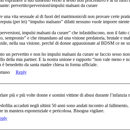
o esprimere il suo dissenso verso il sesso non procreativo e al di fuori
mante: pervertito\perversioni\impulsi malsani da curare
e una vita sessuale al di fuori del matrimonio\di non provare certe pratic
e reputa (per lei) “impulso malsano” difatti nessuno vuole imporre niente
 perversioni, impulsi malsani da curare” che infastidiscono, non il fatto
aio, sempronio” e che rimandano ad una visione predatoria, brutale e mal
le, nella sua visione, perché di donne appassionate al BDSM ce ne s
nto un pervertito e non ho impulsi malsani da curare se faccio sesso no
ello della mia partner. E la nostra unione e rapporto “non vale meno e 
 è benedetto da santa madre chiesa in forma ufficiale.
maso
Reply
are più e più volte donne e uomini vittime di abusi durante l’infanzia ne
pedofilia accaduti negli ultimi 50 anni sono andati incontro al fallimento,
are in maniera esponenziale e pericolosa. Bisogna vigilare.
eply