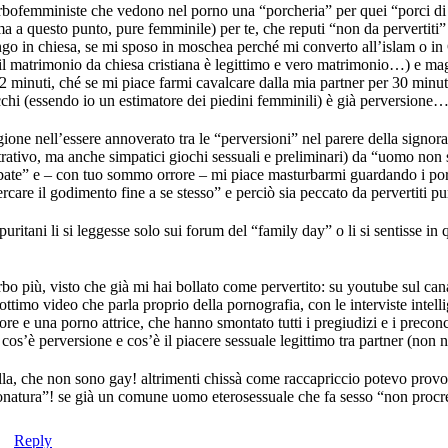
rbofemministe che vedono nel porno una “porcheria” per quei “porci di 
a a questo punto, pure femminile) per te, che reputi “non da pervertiti”
go in chiesa, se mi sposo in moschea perché mi converto all’islam o 
o il matrimonio da chiesa cristiana è legittimo e vero matrimonio…) e mag
 2 minuti, ché se mi piace farmi cavalcare dalla mia partner per 30 minuti
cchi (essendo io un estimatore dei piedini femminili) è già perversione
ione nell’essere annoverato tra le “perversioni” nel parere della signo
trativo, ma anche simpatici giochi sessuali e preliminari) da “uomo non 
ibate” e – con tuo sommo orrore – mi piace masturbarmi guardando i po
ercare il godimento fine a se stesso” e perciò sia peccato da pervertiti p
puritani li si leggesse solo sui forum del “family day” o li si sentisse 
rbo più, visto che già mi hai bollato come pervertito: su youtube sul cana
ttimo video che parla proprio della pornografia, con le interviste intelli
re e una porno attrice, che hanno smontato tutti i pregiudizi e i preconc
cos’è perversione e cos’è il piacere sessuale legittimo tra partner (non 
ella, che non sono gay! altrimenti chissà come raccapriccio potevo prov
onatura”! se già un comune uomo eterosessuale che fa sesso “non procre
Reply