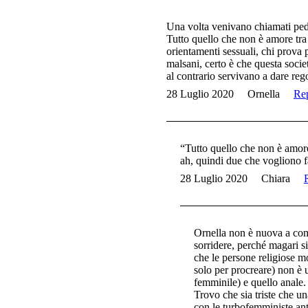
Una volta venivano chiamati peder
Tutto quello che non è amore tra 
orientamenti sessuali, chi prova p
malsani, certo è che questa socie
al contrario servivano a dare reg
28 Luglio 2020
Ornella
Re
“Tutto quello che non è amore
ah, quindi due che vogliono f
28 Luglio 2020
Chiara
Ornella non è nuova a comm
sorridere, perché magari s
che le persone religiose mo
solo per procreare) non è 
femminile) e quello anale.
Trovo che sia triste che u
con le turbofemministe anti