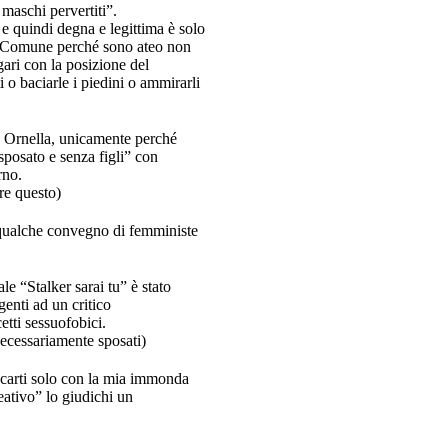
maschi pervertiti”.
 e quindi degna e legittima è solo
in Comune perché sono ateo non
ari con la posizione del
 o baciarle i piedini o ammirarli
…
ra Ornella, unicamente perché
sposato e senza figli” con
rno.
ure questo)
in qualche convegno di femministe
le “Stalker sarai tu” è stato
genti ad un critico
etti sessuofobici.
necessariamente sposati)
ocarti solo con la mia immonda
ativo” lo giudichi un