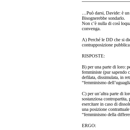
…Può darsi, Davide: è un 
Bisognerebbe sondarlo.
Non c’è nulla di così loqu
convenga.
A) Perché le DD che si dic
contrapposizione pubblica 
RISPOSTE:
B) per una parte di loro: p
femministe (pur sapendo che
defilata, dissimulata, in r
“femminismo dell’uguagli
C) per un’altra parte di lo
sostanziosa contropartita, 
esercitare in caso di disso
una posizione contrattuale
“femminismo della differe
ERGO: