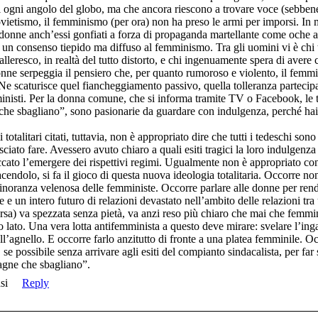
ogni angolo del globo, ma che ancora riescono a trovare voce (sebbene
ietismo, il femminismo (per ora) non ha preso le armi per imporsi. In m
onne anch’essi gonfiati a forza di propaganda martellante come oche al
 un consenso tiepido ma diffuso al femminismo. Tra gli uomini vi è chi
alleresco, in realtà del tutto distorto, e chi ingenuamente spera di aver
nne serpeggia il pensiero che, per quanto rumoroso e violento, il femm
e scaturisce quel fiancheggiamento passivo, quella tolleranza partecipat
ministi. Per la donna comune, che si informa tramite TV o Facebook, le
e sbagliano”, sono pasionarie da guardare con indulgenza, perché hai 
talitari citati, tuttavia, non è appropriato dire che tutti i tedeschi sono st
asciato fare. Avessero avuto chiaro a quali esiti tragici la loro indulgenz
ato l’emergere dei rispettivi regimi. Ugualmente non è appropriato conf
endolo, si fa il gioco di questa nuova ideologia totalitaria. Occorre non 
noranza velenosa delle femministe. Occorre parlare alle donne per rend
 e un intero futuro di relazioni devastato nell’ambito delle relazioni t
sa) va spezzata senza pietà, va anzi reso più chiaro che mai che femmini
lato. Una vera lotta antifemminista a questo deve mirare: svelare l’ingan
ell’agnello. E occorre farlo anzitutto di fronte a una platea femminile. Occ
e possibile senza arrivare agli esiti del compianto sindacalista, per far s
agne che sbagliano”.
si
Reply