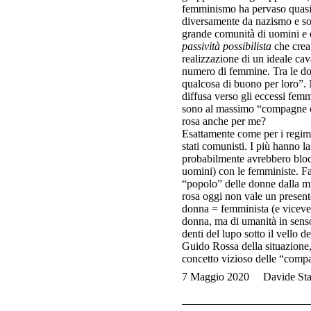
femminismo ha pervaso quasi 
diversamente da nazismo e sov
grande comunità di uomini e d
passività possibilista
che crea
realizzazione di un ideale cav
numero di femmine. Tra le do
qualcosa di buono per loro”. N
diffusa verso gli eccessi fem
sono al massimo “compagne ch
rosa anche per me?
Esattamente come per i regimi to
stati comunisti. I più hanno l
probabilmente avrebbero blocc
uomini) con le femministe. Fac
“popolo” delle donne dalla mi
rosa oggi non vale un presente
donna = femminista (e vicever
donna, ma di umanità in senso 
denti del lupo sotto il vello d
Guido Rossa della situazione, s
concetto vizioso delle “comp
7 Maggio 2020
Davide Sta