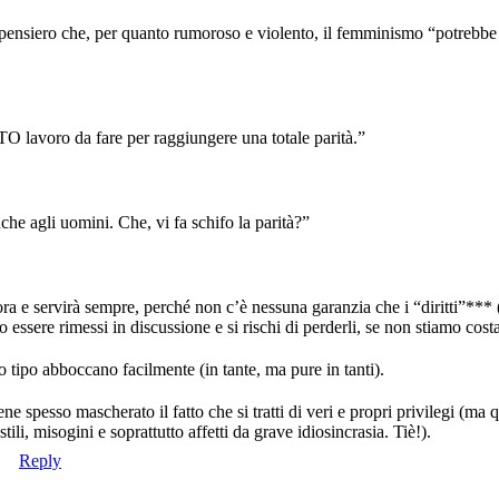
 pensiero che, per quanto rumoroso e violento, il femminismo “potrebbe
voro da fare per raggiungere una totale parità.”
he agli uomini. Che, vi fa schifo la parità?”
a e servirà sempre, perché non c’è nessuna garanzia che i “diritti”***
 essere rimessi in discussione e si rischi di perderli, se non stiamo cos
 tipo abboccano facilmente (in tante, ma pure in tanti).
e spesso mascherato il fatto che si tratti di veri e propri privilegi (ma
ili, misogini e soprattutto affetti da grave idiosincrasia. Tiè!).
Reply