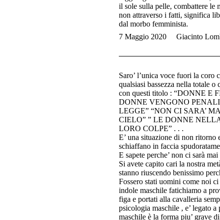
il sole sulla pelle, combattere le
non attraverso i fatti, significa 
dal morbo femminista.
7 Maggio 2020
Giacinto Lom
Saro’ l’unica voce fuori la coro
qualsiasi bassezza nella totale o
con questi titolo : “DON
DONNE VENGONO PENALIZZ
LEGGE” “NON CI SARA’ MA
CIELO” ” LE DONNE NELL
LORO COLPE” . . .
E’ una situazione di non ritorno
schiaffano in faccia spudoratame
E sapete perche’ non ci sarà mai 
Si avete capito cari la nostra met
stanno riuscendo benissimo perch
Fossero stati uomini come noi ci
indole maschile fatichiamo a prov
figa e portati alla cavalleria s
psicologia maschile , e’ legato a
maschile è la forma piu’ grave di