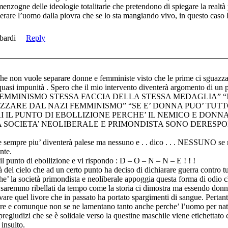
 menzogne delle ideologie totalitarie che pretendono di spiegare la realtà 
liberare l’uomo dalla piovra che se lo sta mangiando vivo, in questo caso l
bardi
Reply
 che non vuole separare donne e femministe visto che le prime ci sguazz
 quasi impunità . Spero che il mio intervento diventerà argomento di un 
NE E FEMMINISMO STESSA FACCIA DELLA STESSA MEDAGLIA” 
ARE DAL NAZI FEMMINISMO” “SE E’ DONNA PUO’ TUTTO
I IL PUNTO DI EBOLLIZIONE PERCHE’ IL NEMICO E DONN
A SOCIETA’ NEOLIBERALE E PRIMONDISTA SONO DERESP
 e sempre piu’ diventerà palese ma nessuno e . . dico . . . NESSUNO se 
nte.
il punto di ebollizione e vi rispondo : D – O – N – N – E ! ! !
à del cielo che ad un certo punto ha deciso di dichiarare guerra contro tu
e’ la società primondista e neoliberale appoggia questa forma di odio ch
 saremmo ribellati da tempo come la storia ci dimostra ma essendo donn
are quel livore che in passato ha portato spargimenti di sangue. Pertan
empre e comunque non se ne lamentano tanto anche perche’ l’uomo per natu
 pregiudizi che se è solidale verso la questine maschile viene etichettato
 insulto.