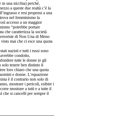
 in una nicchia) perché,
ezzo a queste due realtà c’è la
l’ingrasso e resi propensi a una
 trova nel femminismo la
e così accesso a un maggior
inismo “potrebbe portare
a che caratterizza la società
 terroriste di Non Una di Meno
visto mai che ci esce una quota
ati nazisti e tutti i russi sono
a avrebbe condotto,
ondere tutte le donne (e gli
solo tenere ben distinto il
ere loro chiaro che una quota
ra uomini e donne. L’equazione
sta è il contrario non solo di
no, mostrare i pericoli, esibire i
orre mostrare a tutti e a tutte il
ì che si cancelli per sempre il