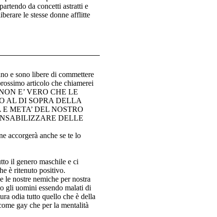
partendo da concetti astratti e
iberare le stesse donne afflitte
ano e sono libere di commettere
prossimo articolo che chiamerei
“NON E’ VERO CHE LE
 AL DI SOPRA DELLA
A E META’ DEL NOSTRO
ONSABILIZZARE DELLE
ne accorgerà anche se te lo
tto il genero maschile e ci
e è ritenuto positivo.
e le nostre nemiche per nostra
to gli uomini essendo malati di
ra odia tutto quello che è della
 come gay che per la mentalità