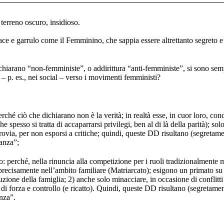
terreno oscuro, insidioso.
ace e garrulo come il Femminino, che sappia essere altrettanto segreto 
hiarano “non-femministe”, o addirittura “anti-femministe”, si sono sem
– p. es., nei social – verso i movimenti femministi?
erché ciò che dichiarano non è la verità; in realtà esse, in cuor loro, co
 spesso si tratta di accaparrarsi privilegi, ben al di là della parità); s
etrovia, per non esporsi a critiche; quindi, queste DD risultano (segretam
anza”;
ro: perché, nella rinuncia alla competizione per i ruoli tradizionalmente 
precisamente nell’ambito familiare (Matriarcato); esigono un primato su c
luzione della famiglia; 2) anche solo minacciare, in occasione di conflitti
 di forza e controllo (e ricatto). Quindi, queste DD risultano (segretame
nza”.