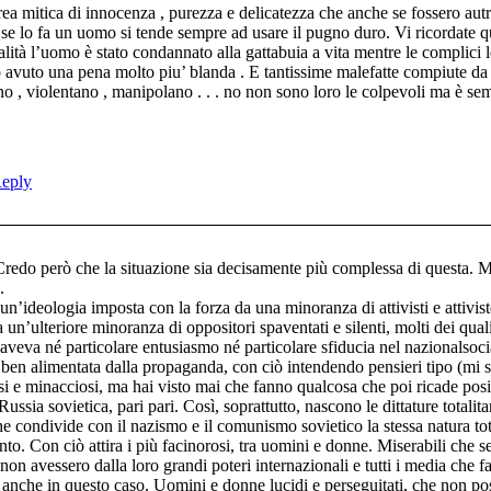
a mitica di innocenza , purezza e delicatezza che anche se fossero autri
e se lo fa un uomo si tende sempre ad usare il pugno duro. Vi ricordate
lità l’uomo è stato condannato alla gattabuia a vita mentre le complici le
nno avuto una pena molto piu’ blanda . E tantissime malefatte compiu
no , violentano , manipolano . . . no non sono loro le colpevoli ma è s
eply
Credo però che la situazione sia decisamente più complessa di questa. 
.
n’ideologia imposta con la forza da una minoranza di attivisti e attivist
n’ulteriore minoranza di oppositori spaventati e silenti, molti dei quali 
veva né particolare entusiasmo né particolare sfiducia nel nazionalsoc
ben alimentata dalla propaganda, con ciò intendendo pensieri tipo (mi s
si e minacciosi, ma hai visto mai che fanno qualcosa che poi ricade po
ussia sovietica, pari pari. Così, soprattutto, nascono le dittature totalita
e condivide con il nazismo e il comunismo sovietico la stessa natura to
to. Con ciò attira i più facinorosi, tra uomini e donne. Miserabili che s
non avessero dalla loro grandi poteri internazionali e tutti i media che 
 anche in questo caso. Uomini e donne lucidi e perseguitati, che non p