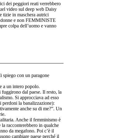
ci dei peggiori reati verrebbero
 quel video sul deep web Daisy
 tizie in maschera autrici
te da donne e non FEMMINISTE
empre colpa dell’uomo e vanno
Mi spiego con un paragone
e a un intero popolo.
fuggirono dal paese. Il resto, la
ialismo. Si approcciava ad esso
i perdoni la banalizzazione):
sitivamente anche su di me?”. Un
rie.
talitaria. Anche il femminismo è
e la racconterebbero in qualche
fanno da megafono. Poi c’è il
ossono cambiare paese perché il