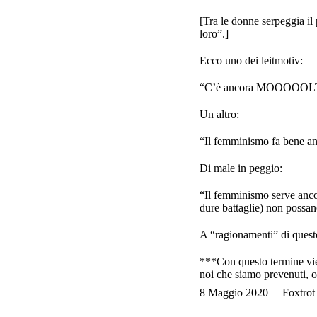
[Tra le donne serpeggia il
loro”.]
Ecco uno dei leitmotiv:
“C’è ancora MOOOOOLTO la
Un altro:
“Il femminismo fa bene anc
Di male in peggio:
“Il femminismo serve ancor
dure battaglie) non possano
A “ragionamenti” di questo
***Con questo termine vien
noi che siamo prevenuti, ost
8 Maggio 2020
Foxtrot