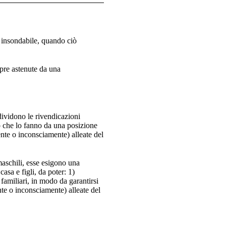
e insondabile, quando ciò
pre astenute da una
ndividono le rivendicazioni
olo che lo fanno da una posizione
ente o inconsciamente) alleate del
maschili, esse esigono una
asa e figli, da poter: 1)
 familiari, in modo da garantirsi
nte o inconsciamente) alleate del