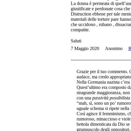
La donna è permeata di quell’aure
giustificate e perdonate cosa ch
Distruction ebbene per tale menta
materiali delle torture pare ha
che uccidono , rubano , dissacra
compatite.
Saluti
7 Maggio 2020
Anonimo
R
Grazie per il tuo commento. 
audace, ma credo appropriato
Nella Germania nazista c’era u
Quest’ultimo era composto da u
stragrande maggioranza, non a
con una
passività possibilista
“mah, sì, sono un po’ rumoro
uguale schema si ripete nella R
Così agisce il femminismo, ch
rumoroso, minaccioso e violen
bettola dimenticata da Dio se 
gruppuscolo degli oppositori,