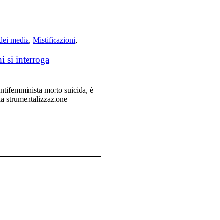
 dei media
,
Mistificazioni
,
i si interroga
antifemminista morto suicida, è
 la strumentalizzazione