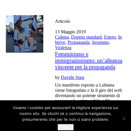
Articolo
13 Maggio 2019
Cultura
,
Doppio standard
,
Estero
,
In
breve
,
Propaganda
,
Sessismo
,
Violenza
Femminismo e
immigrazionismo: un’alleanza
vincente per la propaganda
by
Davide Stasi
Un manifesto esposto a Lubiana
viene fotografato e fa il giro del web
diventando un potente strumento di
propaganda antimaschile e filo-
immigrazionista.
Usiamo i cookies per assicurarti la migliore esperienza sul
nostro sito. Se clicchi ok o continui la navigazione,
presumeremo che per te non ci siano problemi.
Ok
Tutti gli articoli del blog sono liberi da copyright