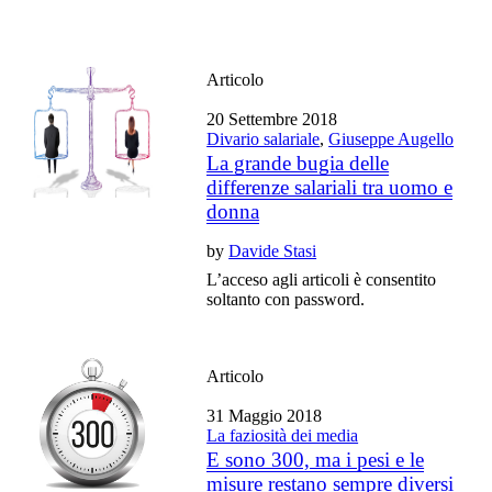
Articolo
20 Settembre 2018
Divario salariale
,
Giuseppe Augello
La grande bugia delle
differenze salariali tra uomo e
donna
by
Davide Stasi
L’acceso agli articoli è consentito
soltanto con password.
Articolo
31 Maggio 2018
La faziosità dei media
E sono 300, ma i pesi e le
misure restano sempre diversi