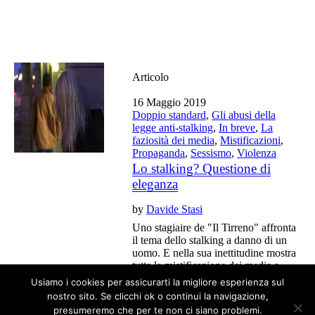
Articolo
16 Maggio 2019
Doppio standard
,
Gli abusi della
legge anti-stalking
,
In breve
,
La
faziosità dei media
,
Mistificazioni
,
Propaganda
,
Sessismo
,
Violenza
Lo stalking? Questione di
eleganza
by
Davide Stasi
Uno stagiaire de "Il Tirreno" affronta
il tema dello stalking a danno di un
uomo. E nella sua inettitudine mostra
tutta la mistificazione dei media a
danno degli uomini.
Usiamo i cookies per assicurarti la migliore esperienza sul
nostro sito. Se clicchi ok o continui la navigazione,
presumeremo che per te non ci siano problemi.