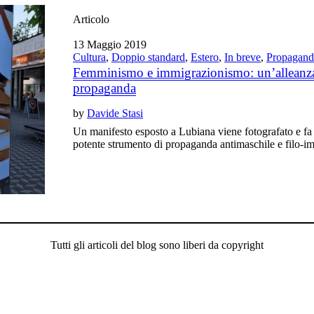
Articolo
13 Maggio 2019
Cultura
,
Doppio standard
,
Estero
,
In breve
,
Propagand
Femminismo e immigrazionismo: un’alleanza 
propaganda
by
Davide Stasi
Un manifesto esposto a Lubiana viene fotografato e fa
potente strumento di propaganda antimaschile e filo-im
Tutti gli articoli del blog sono liberi da copyright