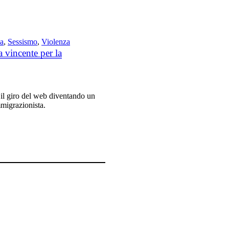
a
,
Sessismo
,
Violenza
vincente per la
 il giro del web diventando un
migrazionista.