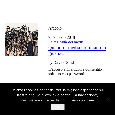
Articolo
9 Febbraio 2018
La faziosità dei media
Quando i media inquinano la
giustizia
by
Davide Stasi
L’acceso agli articoli è consentito
soltanto con password.
Usiamo i cookies per assicurarti la migliore esperienza sul
Tutti gli articoli del blog sono liberi da copyright
nostro sito. Se clicchi ok o continui la navigazione,
presumeremo che per te non ci siano problemi.
Ok