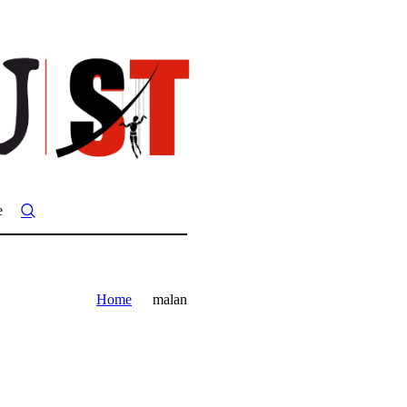
e
Home
malan