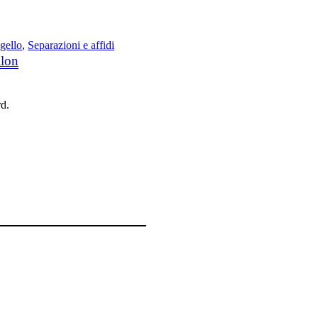
gello
,
Separazioni e affidi
llon
rd.