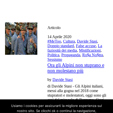
Articolo
14 Aprile 2020
#MeToo
,
Cultura
,
Davide Stasi
,
Doppio standard
,
False accuse
,
La
faziosità dei media
,
Mistificazioni
,
Politica
,
Propaganda
,
Ro$a No$tra
,
Sessismo
Ora gli Alpini non stuprano e
non molestano più
by
Davide Stasi
di Davide Stasi - Gli Alpini italiani,
messi alla gogna nel 2018 come
stupratori e molestatori, oggi sono gli
eroi del miracolo di Bergamo. Oggi
qualcuno dovrebbe scusarsi.
Usiamo i cookies per assicurarti la migliore esperienza sul
nostro sito. Se clicchi ok o continui la navigazione,