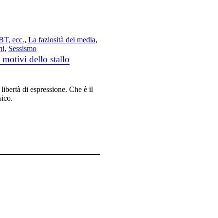
T, ecc.
,
La faziosità dei media
,
ni
,
Sessismo
 motivi dello stallo
a libertà di espressione. Che è il
sico.