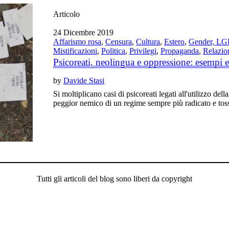
Articolo
24 Dicembre 2019
Affarismo rosa
,
Censura
,
Cultura
,
Estero
,
Gender, LGB
Mistificazioni
,
Politica
,
Privilegi
,
Propaganda
,
Relazio
Psicoreati, neolingua e oppressione: esempi e
by
Davide Stasi
Si moltiplicano casi di psicoreati legati all'utilizzo dell
peggior nemico di un regime sempre più radicato e tos
Tutti gli articoli del blog sono liberi da copyright