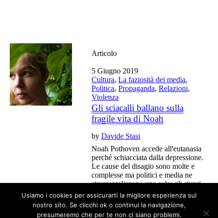
Articolo
5 Giugno 2019
Cultura
,
La faziosità dei media
,
Politica
,
Propaganda
,
Relazioni
,
Violenza
Gli sciacalli ballano sulla
fragile vita di Noah
by
Davide Stasi
Noah Pothoven accede all'eutanasia
perché schiacciata dalla depressione.
Le cause del disagio sono molte e
complesse ma politici e media ne
strumentalizzano una sola: gli stupri
che la giovane avrebbe subito.
Usiamo i cookies per assicurarti la migliore esperienza sul
nostro sito. Se clicchi ok o continui la navigazione,
presumeremo che per te non ci siano problemi.