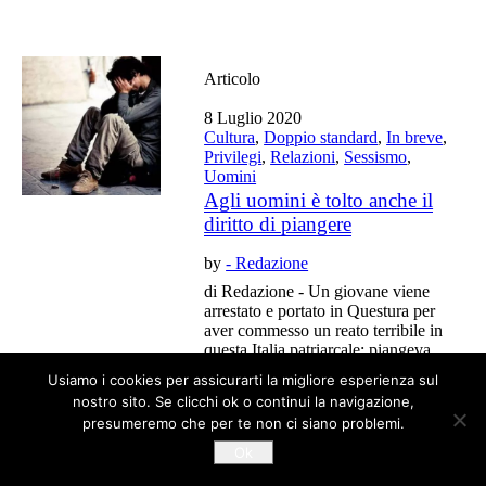
Articolo
8 Luglio 2020
Cultura
,
Doppio standard
,
In breve
,
Privilegi
,
Relazioni
,
Sessismo
,
Uomini
Agli uomini è tolto anche il
diritto di piangere
by
- Redazione
di Redazione - Un giovane viene
arrestato e portato in Questura per
aver commesso un reato terribile in
questa Italia patriarcale: piangeva.
Agli uomini non è permesso.
Usiamo i cookies per assicurarti la migliore esperienza sul
nostro sito. Se clicchi ok o continui la navigazione,
presumeremo che per te non ci siano problemi.
Ok
Tutti gli articoli del blog sono liberi da copyright