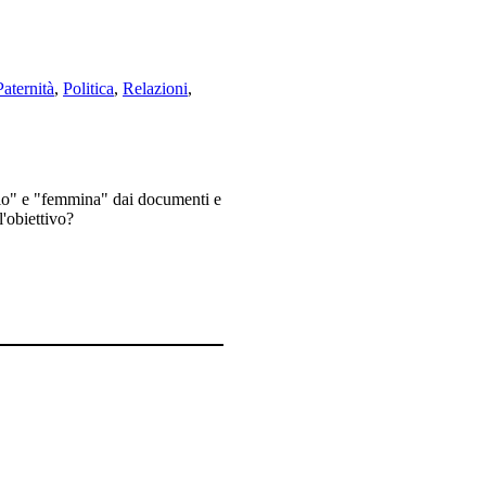
Paternità
,
Politica
,
Relazioni
,
io" e "femmina" dai documenti e
l'obiettivo?