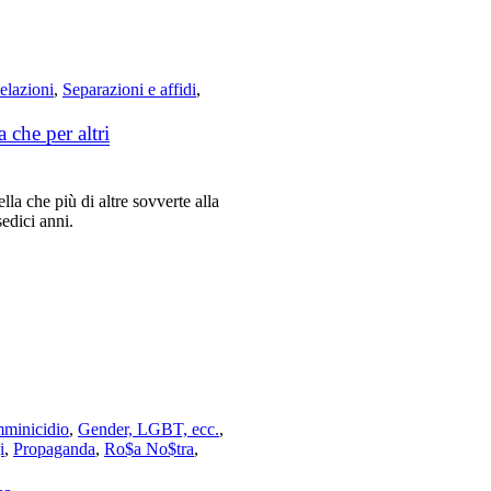
elazioni
,
Separazioni e affidi
,
 che per altri
lla che più di altre sovverte alla
sedici anni.
minicidio
,
Gender, LGBT, ecc.
,
i
,
Propaganda
,
Ro$a No$tra
,