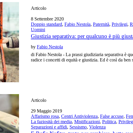
Articolo
8 Settembre 2020
Doppio standard
,
Fabio Nestola
,
Paternità
,
Privilegi
,
R
Uomini
Giustizia separativa: per qualcuno è più giusta
by
Fabio Nestola
di Fabio Nestola - La prassi giudiziaria separativa è que
radice i concetti di equità e giustizia. Ed è così da ben 
Articolo
29 Maggio 2019
Affarismo rosa
,
Centri Antiviolenza
,
False accuse
,
Fem
La faziosità dei media
,
Mistificazioni
,
Politica
,
Privileg
Separazioni e affidi
,
Sessismo
,
Violenza