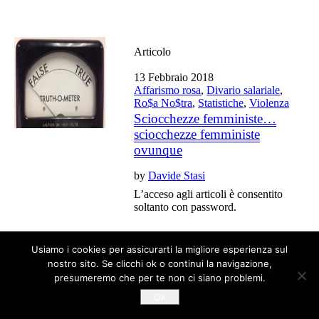
Articolo
13 Febbraio 2018
Affarismo rosa
,
Divario salariale
,
Ro$a No$tra
,
Statistiche
,
Violenza
Sciocchezze femministe…
sciocchezze femministe
ovunque
by
Davide Stasi
L’acceso agli articoli è consentito
soltanto con password.
Usiamo i cookies per assicurarti la migliore esperienza sul
nostro sito. Se clicchi ok o continui la navigazione,
Tutti gli articoli del blog sono liberi da copyright
presumeremo che per te non ci siano problemi.
Ok