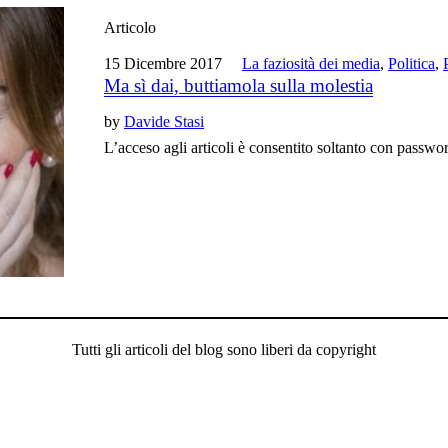
Articolo
15 Dicembre 2017
La faziosità dei media
,
Politica
,
Ma sì dai, buttiamola sulla molestia
by
Davide Stasi
L’acceso agli articoli è consentito soltanto con passwo
Tutti gli articoli del blog sono liberi da copyright