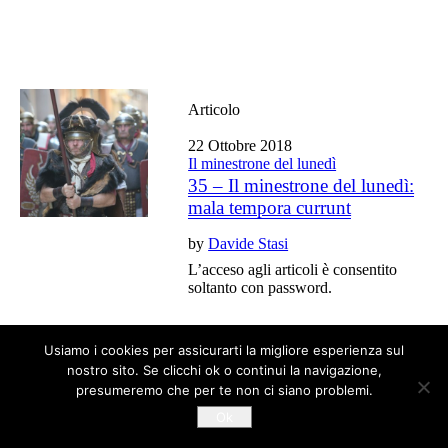
Articolo
22 Ottobre 2018
Il minestrone del lunedì
35 – Il minestrone del lunedì:
mala tempora currunt
by
Davide Stasi
L’acceso agli articoli è consentito
soltanto con password.
Usiamo i cookies per assicurarti la migliore esperienza sul
Tutti gli articoli del blog sono liberi da copyright
nostro sito. Se clicchi ok o continui la navigazione,
presumeremo che per te non ci siano problemi.
Ok