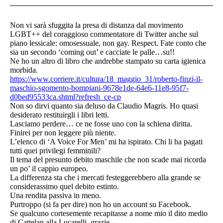
Non vi sarà sfuggita la presa di distanza dal movimento
LGBT++ del coraggioso commentatore di Twitter anche sul
piano lessicale: omosessuale, non gay. Respect. Fate conto che
sia un secondo ‘coming out’ e cacciate le palle…su!!
Ne ho un altro di libro che andrebbe stampato su carta igienica
morbida.
https://www.corriere.it/cultura/18_maggio_31/roberto-finzi-il-
maschio-sgomento-bompiani-9678e1de-64e6-11e8-95f7-
d0bed95533ca.shtml?refresh_ce-cp
Non so dirvi quanto sia deluso da Claudio Magris. Ho quasi
desiderato restituirgli i libri letti.
Lasciamo perdere… ce ne fosse uno con la schiena diritta.
Finirei per non leggere più niente.
L’elenco di ‘A Voice For Men’ mi ha ispirato. Chi li ha pagati
tutti quei privilegi femminili?
Il tema del presunto debito maschile che non scade mai ricorda
un po’ il cappio europeo.
La differenza sta che i mercati festeggerebbero alla grande se
considerassimo quel debito estinto.
Una rendita passiva in meno.
Purtroppo (si fa per dire) non ho un account su Facebook.
Se qualcuno cortesemente recapitasse a nome mio il dito medio
di Cattelan alla Lucarelli, grazie.