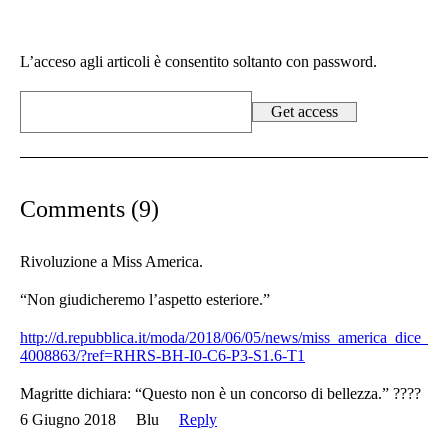
L’acceso agli articoli è consentito soltanto con password.
Comments (9)
Rivoluzione a Miss America.
“Non giudicheremo l’aspetto esteriore.”
http://d.repubblica.it/moda/2018/06/05/news/miss_america_dice
4008863/?ref=RHRS-BH-I0-C6-P3-S1.6-T1
Magritte dichiara: “Questo non è un concorso di bellezza.” ????
6 Giugno 2018
Blu
Reply