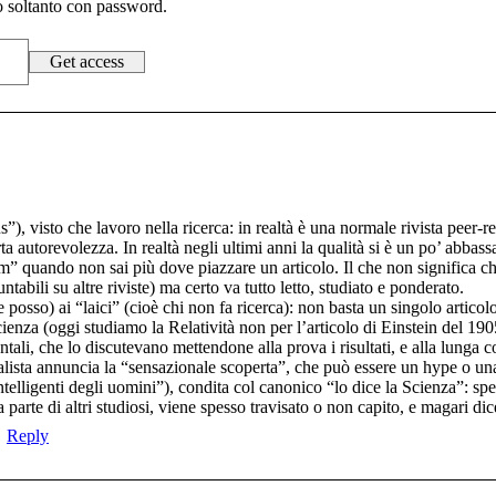
to soltanto con password.
, visto che lavoro nella ricerca: in realtà è una normale rivista peer
a autorevolezza. In realtà negli ultimi anni la qualità si è un po’ abbass
 quando non sai più dove piazzare un articolo. Il che non significa che
tabili su altre riviste) ma certo va tutto letto, studiato e ponderato.
 posso) ai “laici” (cioè chi non fa ricerca): non basta un singolo articolo
ienza (oggi studiamo la Relatività non per l’articolo di Einstein del 19
entali, che lo discutevano mettendone alla prova i risultati, e alla lunga
lista annuncia la “sensazionale scoperta”, che può essere un hype o una 
elligenti degli uomini”), condita col canonico “lo dice la Scienza”: spes
 parte di altri studiosi, viene spesso travisato o non capito, e magari dic
Reply