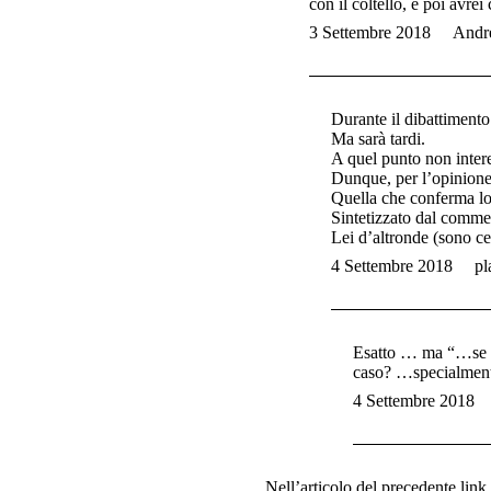
con il coltello, e poi avrei
3 Settembre 2018
Andr
Durante il dibattimento i
Ma sarà tardi.
A quel punto non inter
Dunque, per l’opinione 
Quella che conferma lo 
Sintetizzato dal commen
Lei d’altronde (sono cer
4 Settembre 2018
pl
Esatto … ma “…se è 
caso? …specialmente 
4 Settembre 2018
Nell’articolo del precedente link