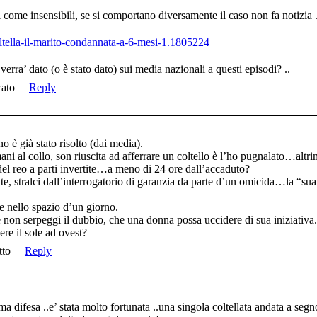
come insensibili, se si comportano diversamente il caso non fa notizia .
coltella-il-marito-condannata-a-6-mesi-1.1805224
verra’ dato (o è stato dato) sui media nazionali a questi episodi? ..
cato
Reply
o è già stato risolto (dai media).
ni al collo, son riuscita ad afferrare un coltello è l’ho pugnalato…altr
del reo a parti invertite…a meno di 24 ore dall’accaduto?
tite, stralci dall’interrogatorio di garanzia da parte d’un omicida…la “
e nello spazio d’un giorno.
 non serpeggi il dubbio, che una donna possa uccidere di sua iniziativa.
ere il sole ad ovest?
tto
Reply
a difesa ..e’ stata molto fortunata ..una singola coltellata andata a segno