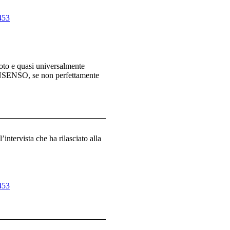
453
oto e quasi universalmente
CONSENSO, se non perfettamente
ntervista che ha rilasciato alla
453