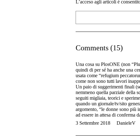
L’acceso agli articoli è consenti
Comments (15)
Una cosa su PlosONE (non “Plus”)
quindi di per sé ha anche una cert
usata come “refugium peccatorum”
come non sono tutti lavori inappun
Un paio di suggerimenti finali (se
nemmeno quella parziale della sc
seguiti migliaia, teorici e sperim
quando un giornale/tv/sito genera
argomento, “le donne sono più int
ad essere in attesa di conferma da
3 Settembre 2018
DanieleV