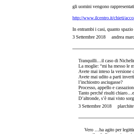
gli uomini vengono rappresentati 
http://www.ilcentro.it/chieti/ac
In entrambi i casi, quanto spazio 
3 Settembre 2018
andrea mar
Tranquilli…il caso di Nichelin
La moglie: “mi ha messo le ma
Avete mai inteso la versione 
Avete mai udito a parti inver
l’inchiostro asciugasse?
Processo, appello e cassazion
Tanto perché risulti chiaro…e
D’altronde, s’è mai visto sorg
3 Settembre 2018
plarchite
Vero …ha agito per legittim