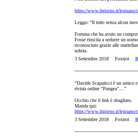
https://www.ilgiorno.it/legnano
Leggo: “Il tutto senza alcun move
Fortuna che ha avuto un compor
Fosse riuscita a sedurre un uomo
riconosciuto grazie alle martel
sobria.
3 Settembre 2018
Foxtrot
R
“Davide Scapaticci è un amico e 
rivista online “Pangea”…”
Occhio che il link è sbagliato.
Manda qui:
https://www.ilgiorno.it/legnano
3 Settembre 2018
Foxtrot
R