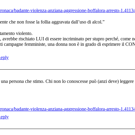
/cronaca/badante-violenza-anziana-aggressione-boffalora-arresto-1.4113
nte che non fosse la follia aggravata dall’uso di alcol.”
tamento violento.
, avrebbe rischiato LUI di essere incriminato per stupro perché, come n
lanti campagne femministe, una donna non è in grado di esprimere il 
eply
una persona che stimo. Chi non lo conoscesse può (anzi deve) leggere l’i
/cronaca/badante-violenza-anziana-aggressione-boffalora-arresto-1.4113
eply