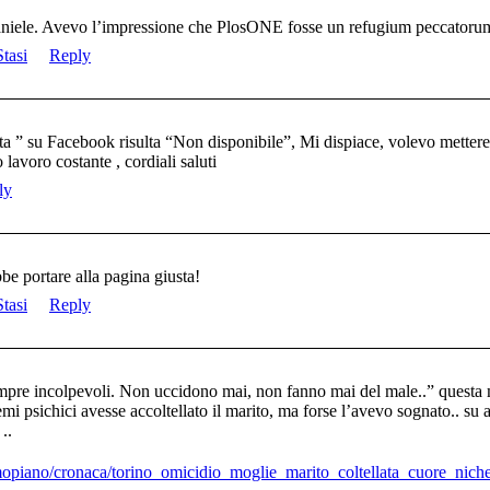
 Daniele. Avevo l’impressione che PlosONE fosse un refugium peccato
tasi
Reply
a ” su Facebook risulta “Non disponibile”, Mi dispiace, volevo mettere
lavoro costante , cordiali saluti
ly
bbe portare alla pagina giusta!
tasi
Reply
sempre incolpevoli. Non uccidono mai, non fanno mai del male..” questa
i psichici avesse accoltellato il marito, ma forse l’avevo sognato.. su 
..
imopiano/cronaca/torino_omicidio_moglie_marito_coltellata_cuore_nich