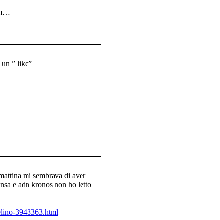
rum…
 un ” like”
 mattina mi sembrava di aver
ansa e adn kronos non ho letto
elino-3948363.html