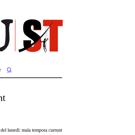
e
nt
 del lunedì: mala tempora currunt