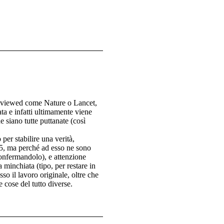
-reviewed come Nature o Lancet,
ata e infatti ultimamente viene
 siano tutte puttanate (così
 per stabilire una verità,
05, ma perché ad esso ne sono
 confermandolo), e attenzione
minchiata (tipo, per restare in
so il lavoro originale, oltre che
e cose del tutto diverse.