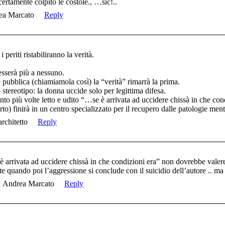
 certamente colpito le costole., …sic!..
ea Marcato
Reply
 periti ristabiliranno la verità.
esserà più a nessuno.
pubblica (chiamiamola così) la “verità” rimarrà la prima.
stereotipo: la donna uccide solo per legittima difesa.
to più volte letto e udito “…se è arrivata ad uccidere chissà in che con
to) finirà in un centro specializzato per il recupero dalle patologie ment
architetto
Reply
arrivata ad uccidere chissà in che condizioni era” non dovrebbe valere
quando poi l’aggressione si conclude con il suicidio dell’autore .. ma q
Andrea Marcato
Reply