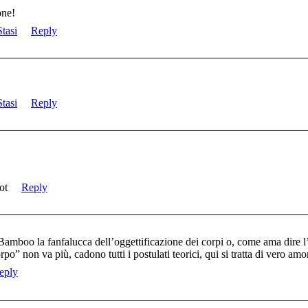
one!
tasi
Reply
tasi
Reply
ot
Reply
amboo la fanfalucca dell’oggettificazione dei corpi o, come ama dire l’a
po” non va più, cadono tutti i postulati teorici, qui si tratta di vero am
eply