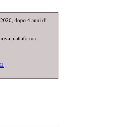
9/2020, dopo 4 anni di
uova piattaforma:
om