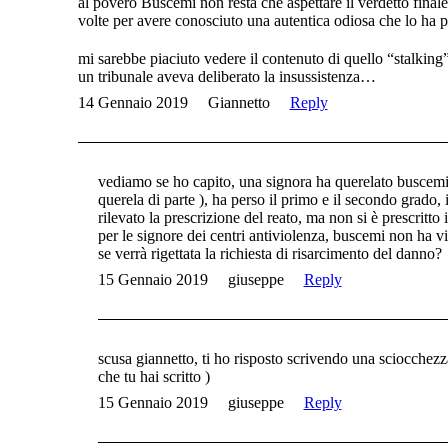
al povero Buscemi non resta che aspettare il verdetto final
volte per avere conosciuto una autentica odiosa che lo ha p
mi sarebbe piaciuto vedere il contenuto di quello “stalkin
un tribunale aveva deliberato la insussistenza…
14 Gennaio 2019
Giannetto
Reply
vediamo se ho capito, una signora ha querelato buscemi p
querela di parte ), ha perso il primo e il secondo grado,
rilevato la prescrizione del reato, ma non si è prescritto
per le signore dei centri antiviolenza, buscemi non ha v
se verrà rigettata la richiesta di risarcimento del danno?
15 Gennaio 2019
giuseppe
Reply
scusa giannetto, ti ho risposto scrivendo una sciocchezza 
che tu hai scritto )
15 Gennaio 2019
giuseppe
Reply