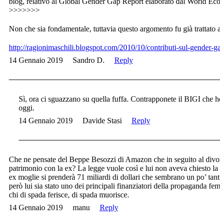
blog, relativo al Global Gender Gap Report elaborato dal World E
>>>>>>>
Non che sia fondamentale, tuttavia questo argomento fu già trattato al
http://ragionimaschili.blogspot.com/2010/10/contributi-sul-gender-g
14 Gennaio 2019
Sandro D.
Reply
Sì, ora ci sguazzano su quella fuffa. Contrapponete il BIGI che h
oggi.
14 Gennaio 2019
Davide Stasi
Reply
Che ne pensate del Beppe Besozzi di Amazon che in seguito al divor
patrimonio con la ex? La legge vuole così e lui non aveva chiesto la s
ex moglie si prenderà 71 miliardi di dollari che sembrano un po’ tan
però lui sia stato uno dei principali finanziatori della propaganda fem
chi di spada ferisce, di spada muorisce.
14 Gennaio 2019
manu
Reply