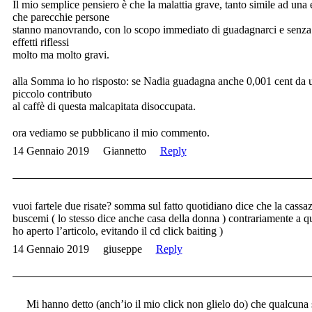
Il mio semplice pensiero è che la malattia grave, tanto simile ad una 
che parecchie persone
stanno manovrando, con lo scopo immediato di guadagnarci e senza c
effetti riflessi
molto ma molto gravi.
alla Somma io ho risposto: se Nadia guadagna anche 0,001 cent da un
piccolo contributo
al caffè di questa malcapitata disoccupata.
ora vediamo se pubblicano il mio commento.
14 Gennaio 2019
Giannetto
Reply
vuoi fartele due risate? somma sul fatto quotidiano dice che la cassazi
buscemi ( lo stesso dice anche casa della donna ) contrariamente a qu
ho aperto l’articolo, evitando il cd click baiting )
14 Gennaio 2019
giuseppe
Reply
Mi hanno detto (anch’io il mio click non glielo do) che qualcun