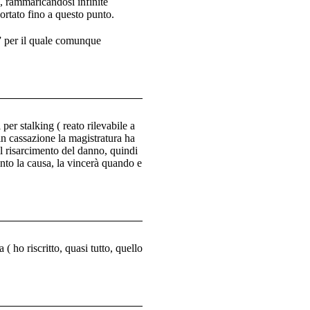
e, rammaricandosi infinite
ortato fino a questo punto.
g” per il quale comunque
er stalking ( reato rilevabile a
 in cassazione la magistratura ha
 il risarcimento del danno, quindi
into la causa, la vincerà quando e
( ho riscritto, quasi tutto, quello