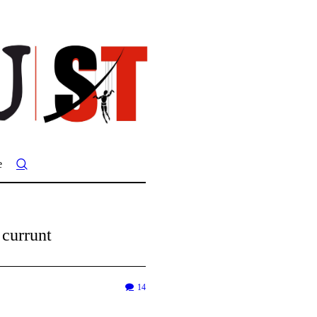
e
 currunt
14