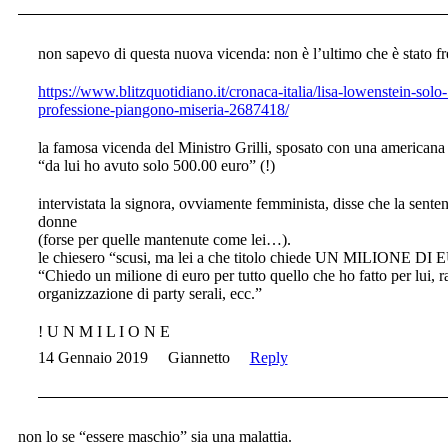
non sapevo di questa nuova vicenda: non è l’ultimo che è stato fr
https://www.blitzquotidiano.it/cronaca-italia/lisa-lowenstein-sol
professione-piangono-miseria-2687418/
la famosa vicenda del Ministro Grilli, sposato con una americana 
“da lui ho avuto solo 500.00 euro” (!)
intervistata la signora, ovviamente femminista, disse che la senten
donne
(forse per quelle mantenute come lei…).
le chiesero “scusi, ma lei a che titolo chiede UN MILIONE DI 
“Chiedo un milione di euro per tutto quello che ho fatto per lui, r
organizzazione di party serali, ecc.”
! U N M I L I O N E
14 Gennaio 2019
Giannetto
Reply
non lo se “essere maschio” sia una malattia.