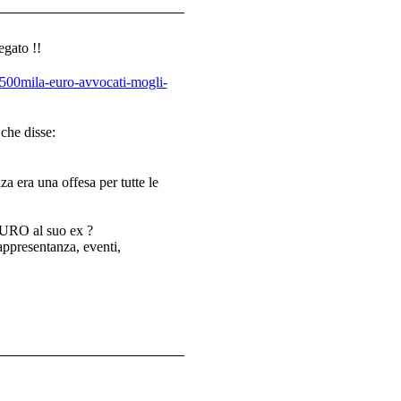
egato !!
o-500mila-euro-avvocati-mogli-
che disse:
za era una offesa per tutte le
EURO al suo ex ?
appresentanza, eventi,