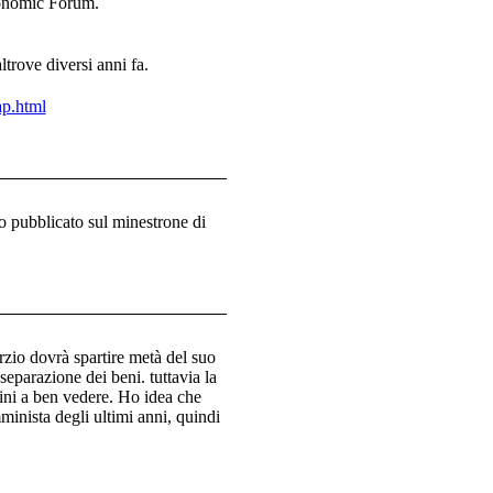
conomic Forum.
trove diversi anni fa.
ap.html
o pubblicato sul minestrone di
zio dovrà spartire metà del suo
eparazione dei beni. tuttavia la
tini a ben vedere. Ho idea che
minista degli ultimi anni, quindi