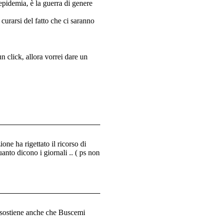
epidemia, è la guerra di genere
urarsi del fatto che ci saranno
 click, allora vorrei dare un
one ha rigettato il ricorso di
anto dicono i giornali .. ( ps non
a sostiene anche che Buscemi