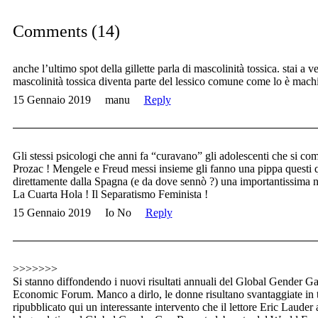
Comments (14)
anche l’ultimo spot della gillette parla di mascolinità tossica. stai a v
mascolinità tossica diventa parte del lessico comune come lo è mach
15 Gennaio 2019
manu
Reply
Gli stessi psicologi che anni fa “curavano” gli adolescenti che si co
Prozac ! Mengele e Freud messi insieme gli fanno una pippa questi qu
direttamente dalla Spagna (e da dove sennò ?) una importantissima n
La Cuarta Hola ! Il Separatismo Feminista !
15 Gennaio 2019
Io No
Reply
>>>>>>>
Si stanno diffondendo i nuovi risultati annuali del Global Gender G
Economic Forum. Manco a dirlo, le donne risultano svantaggiate in t
ripubblicato qui un interessante intervento che il lettore Eric Lauder