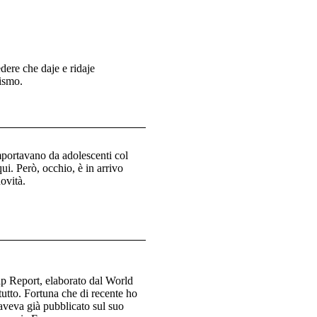
edere che daje e ridaje
ismo.
mportavano da adolescenti col
i. Però, occhio, è in arrivo
ovità.
ap Report, elaborato dal World
utto. Fortuna che di recente ho
 aveva già pubblicato sul suo