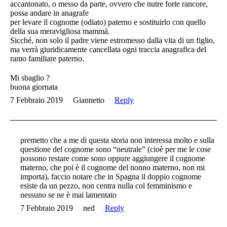
accantonato, o messo da parte, ovvero che nutre forte rancore,
possa andare in anagrafe
per levare il cognome (odiato) paterno e sostituirlo con quello
della sua meravigliosa mammà.
Sicché, non solo il padre viene estromesso dalla vita di un figlio,
ma verrà giuridicamente cancellata ogni traccia anagrafica del
ramo familiare paterno.
Mi sbaglio ?
buona giornata
7 Febbraio 2019
Giannetto
Reply
premetto che a me di questa storia non interessa molto e sulla
questione del cognome sono “neutrale” (cioè per me le cose
possono restare come sono oppure aggiungere il cognome
materno, che poi è il cognome del nonno materno, non mi
importa), faccio notare che in Spagna il doppio cognome
esiste da un pezzo, non centra nulla col femminismo e
nessuno se ne è mai lamentato
7 Febbraio 2019
ned
Reply