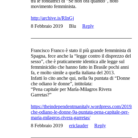
tra le fondatrici di “Se non ora quando”, noto
movimento femminista.
http://archive.is/RInGj
8 Febbraio 2019
Blu
Reply
Francisco Franco è stato il più grande femminista di
Spagna, fece anche la “legge contro il disprezzo del
sesso”, che è praticamente identica alle legge sul
femminicidio che hanno fatto in Brasile pochi anni
fa, e molto simile a quella italiana del 2013.
Infatti lo cito anche qui, nella 9a puntata di “Donne
che odiano le donne”, intitolata:
“Pena capitale per María-Milagros Rivera
Garretas?”
https://theindependentmanitaly.wordpress.com/2019/0
che-odiano-le-donne-9a-puntata-pena-capitale-per-
maria-milagros-rivera-garretas/
8 Febbraio 2019
ericlauder
Reply