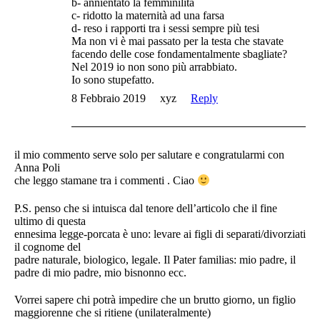
b- annientato la femminilità
c- ridotto la maternità ad una farsa
d- reso i rapporti tra i sessi sempre più tesi
Ma non vi è mai passato per la testa che stavate
facendo delle cose fondamentalmente sbagliate?
Nel 2019 io non sono più arrabbiato.
Io sono stupefatto.
8 Febbraio 2019
xyz
Reply
il mio commento serve solo per salutare e congratularmi con
Anna Poli
che leggo stamane tra i commenti . Ciao
P.S. penso che si intuisca dal tenore dell’articolo che il fine
ultimo di questa
ennesima legge-porcata è uno: levare ai figli di separati/divorziati
il cognome del
padre naturale, biologico, legale. Il Pater familias: mio padre, il
padre di mio padre, mio bisnonno ecc.
Vorrei sapere chi potrà impedire che un brutto giorno, un figlio
maggiorenne che si ritiene (unilateralmente)