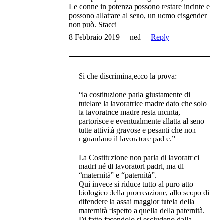
Le donne in potenza possono restare incinte e
possono allattare al seno, un uomo cisgender
non può. Stacci
8 Febbraio 2019
ned
Reply
Si che discrimina,ecco la prova:
“la costituzione parla giustamente di
tutelare la lavoratrice madre dato che solo
la lavoratrice madre resta incinta,
partorisce e eventualmente allatta al seno
tutte attività gravose e pesanti che non
riguardano il lavoratore padre.”
La Costituzione non parla di lavoratrici
madri né di lavoratori padri, ma di
“maternità” e “paternità”.
Qui invece si riduce tutto al puro atto
biologico della procreazione, allo scopo di
difendere la assai maggior tutela della
maternità rispetto a quella della paternità.
Di fatto facendolo si escludono dalla