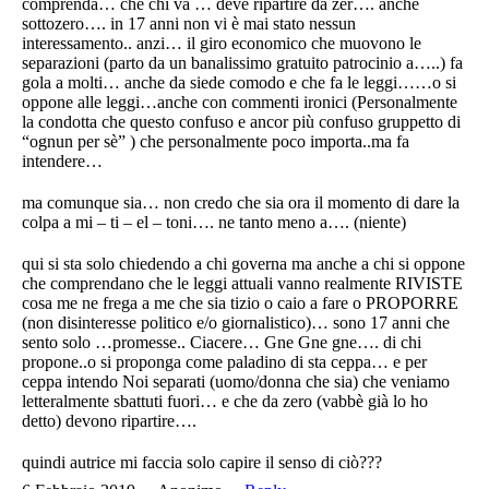
comprenda… che chi va … deve ripartire da zer…. anche
sottozero…. in 17 anni non vi è mai stato nessun
interessamento.. anzi… il giro economico che muovono le
separazioni (parto da un banalissimo gratuito patrocinio a…..) fa
gola a molti… anche da siede comodo e che fa le leggi……o si
oppone alle leggi…anche con commenti ironici (Personalmente
la condotta che questo confuso e ancor più confuso gruppetto di
“ognun per sè” ) che personalmente poco importa..ma fa
intendere…
ma comunque sia… non credo che sia ora il momento di dare la
colpa a mi – ti – el – toni…. ne tanto meno a…. (niente)
qui si sta solo chiedendo a chi governa ma anche a chi si oppone
che comprendano che le leggi attuali vanno realmente RIVISTE
cosa me ne frega a me che sia tizio o caio a fare o PROPORRE
(non disinteresse politico e/o giornalistico)… sono 17 anni che
sento solo …promesse.. Ciacere… Gne Gne gne…. di chi
propone..o si proponga come paladino di sta ceppa… e per
ceppa intendo Noi separati (uomo/donna che sia) che veniamo
letteralmente sbattuti fuori… e che da zero (vabbè già lo ho
detto) devono ripartire….
quindi autrice mi faccia solo capire il senso di ciò???