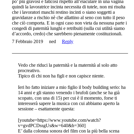
po’ più gravosi e faticosi rispetto all’eiaculare in una vagina
quindi la lavoratrice incinta necessita di tutele, non mi risulta
che i lavoratori maschi restino incinti o siano soggetti a
gravidanze a rischio nè che allattino al seno con tutto il peso
che ciò comporta. E in ogni caso non vieta da nessuna parte i
congedi di paternità lunghi e retribuiti (sulla cui utilità siamo
d’accordo, credo) che sarebbero pienamente costituzionali.
7 Febbraio 2019
ned
Reply
Vedo che riduci la paternità e la maternità al solo atto
procreativo.
Tipico di chi non ha figli e non capisce niente.
Ieri ho fatto iniziare a mio figlio il body building serio: ha
14 anni e gli stanno venendo i brufoli (anche se ha già
scopato, con una di 15) per cui è il momento, forse ti
interesserà sapere la musica con cui abbiamo aperto la
sessione – esattamente questa:
[youtube=https://www.youtube.com/watch?
v=gvdPCDssgUs&w=640&h=360]
E’ dalla colonna sonora del film con la più bella scena