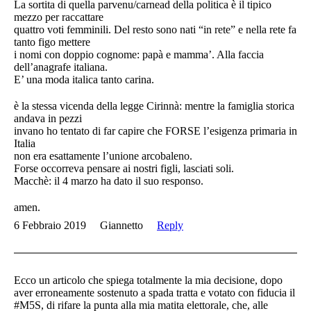
La sortita di quella parvenu/carnead della politica è il tipico
mezzo per raccattare
quattro voti femminili. Del resto sono nati “in rete” e nella rete fa
tanto figo mettere
i nomi con doppio cognome: papà e mamma’. Alla faccia
dell’anagrafe italiana.
E’ una moda italica tanto carina.
è la stessa vicenda della legge Cirinnà: mentre la famiglia storica
andava in pezzi
invano ho tentato di far capire che FORSE l’esigenza primaria in
Italia
non era esattamente l’unione arcobaleno.
Forse occorreva pensare ai nostri figli, lasciati soli.
Macchè: il 4 marzo ha dato il suo responso.
amen.
6 Febbraio 2019
Giannetto
Reply
Ecco un articolo che spiega totalmente la mia decisione, dopo
aver erroneamente sostenuto a spada tratta e votato con fiducia il
#M5S, di rifare la punta alla mia matita elettorale, che, alle