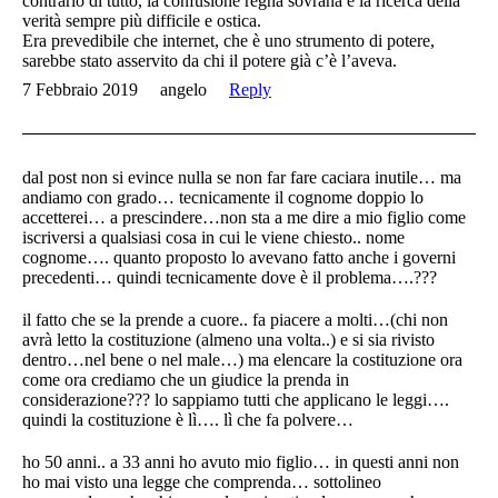
contrario di tutto, la confusione regna sovrana e la ricerca della
verità sempre più difficile e ostica.
Era prevedibile che internet, che è uno strumento di potere,
sarebbe stato asservito da chi il potere già c’è l’aveva.
7 Febbraio 2019
angelo
Reply
dal post non si evince nulla se non far fare caciara inutile… ma
andiamo con grado… tecnicamente il cognome doppio lo
accetterei… a prescindere…non sta a me dire a mio figlio come
iscriversi a qualsiasi cosa in cui le viene chiesto.. nome
cognome…. quanto proposto lo avevano fatto anche i governi
precedenti… quindi tecnicamente dove è il problema….???
il fatto che se la prende a cuore.. fa piacere a molti…(chi non
avrà letto la costituzione (almeno una volta..) e si sia rivisto
dentro…nel bene o nel male…) ma elencare la costituzione ora
come ora crediamo che un giudice la prenda in
considerazione??? lo sappiamo tutti che applicano le leggi….
quindi la costituzione è lì…. lì che fa polvere…
ho 50 anni.. a 33 anni ho avuto mio figlio… in questi anni non
ho mai visto una legge che comprenda… sottolineo