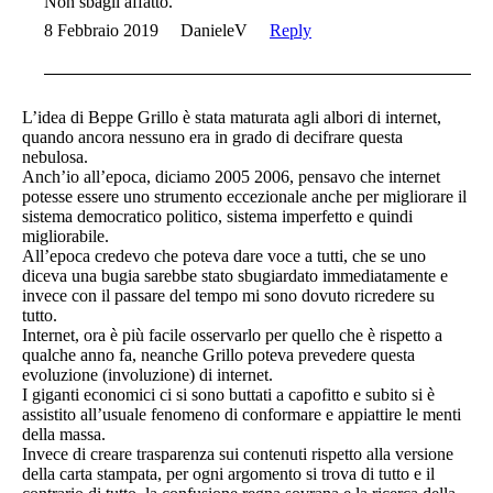
Non sbagli affatto.
8 Febbraio 2019
DanieleV
Reply
L’idea di Beppe Grillo è stata maturata agli albori di internet,
quando ancora nessuno era in grado di decifrare questa
nebulosa.
Anch’io all’epoca, diciamo 2005 2006, pensavo che internet
potesse essere uno strumento eccezionale anche per migliorare il
sistema democratico politico, sistema imperfetto e quindi
migliorabile.
All’epoca credevo che poteva dare voce a tutti, che se uno
diceva una bugia sarebbe stato sbugiardato immediatamente e
invece con il passare del tempo mi sono dovuto ricredere su
tutto.
Internet, ora è più facile osservarlo per quello che è rispetto a
qualche anno fa, neanche Grillo poteva prevedere questa
evoluzione (involuzione) di internet.
I giganti economici ci si sono buttati a capofitto e subito si è
assistito all’usuale fenomeno di conformare e appiattire le menti
della massa.
Invece di creare trasparenza sui contenuti rispetto alla versione
della carta stampata, per ogni argomento si trova di tutto e il