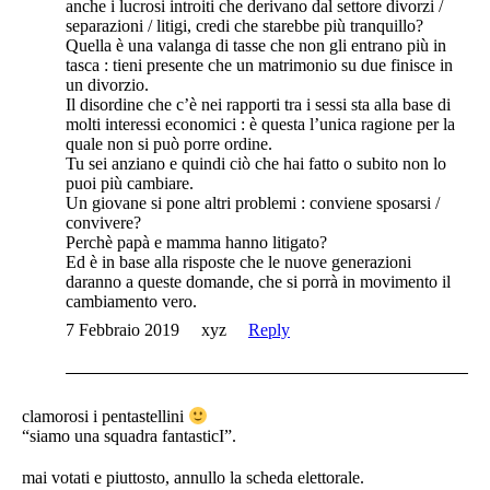
anche i lucrosi introiti che derivano dal settore divorzi /
separazioni / litigi, credi che starebbe più tranquillo?
Quella è una valanga di tasse che non gli entrano più in
tasca : tieni presente che un matrimonio su due finisce in
un divorzio.
Il disordine che c’è nei rapporti tra i sessi sta alla base di
molti interessi economici : è questa l’unica ragione per la
quale non si può porre ordine.
Tu sei anziano e quindi ciò che hai fatto o subito non lo
puoi più cambiare.
Un giovane si pone altri problemi : conviene sposarsi /
convivere?
Perchè papà e mamma hanno litigato?
Ed è in base alla risposte che le nuove generazioni
daranno a queste domande, che si porrà in movimento il
cambiamento vero.
7 Febbraio 2019
xyz
Reply
clamorosi i pentastellini
“siamo una squadra fantasticI”.
mai votati e piuttosto, annullo la scheda elettorale.