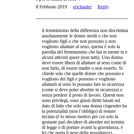
8 Febbraio 2019
ericlauder
Reply
il femminismo della differenza non discrimina
assolutamente le donne sterili o che non
vogliono figli o che non possono o non
vogliono allattare al seno, questa è solo la
parodia del femminismo che hai in mente tu e
alcuni attivisti queer (non tutti). Una donna
deve essere libera di allattare al seno come di
non farlo, di essere madre o non esserlo. Si
chiede solo che quelle donne che possono e
vogliono dei figli e possono e vogliono
allattarli al seno lo possano fare in sicurezza
(come si deve poter abortire in sicurezza) e
senza perdere il posto di lavoro. Questi non
sono privilegi, sono giusti diritti basati sul
dato di fatto che solo una donna cisgender ha
la potenzialità (non l’obbligo) di restare
incinta (è lo stesso motivo per cui solo la
gestante può decidere di abortire nei termini
di legge o di portare avanti la gravidanza, è
lei che porta il peso della gravidanza).