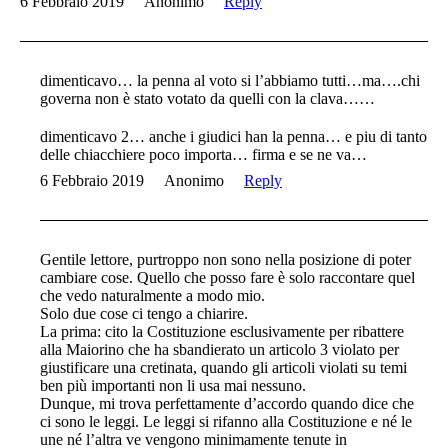
6 Febbraio 2019
Anonimo
Reply
dimenticavo… la penna al voto si l’abbiamo tutti…ma….chi
governa non è stato votato da quelli con la clava……
dimenticavo 2… anche i giudici han la penna… e piu di tanto
delle chiacchiere poco importa… firma e se ne va…
6 Febbraio 2019
Anonimo
Reply
Gentile lettore, purtroppo non sono nella posizione di poter
cambiare cose. Quello che posso fare è solo raccontare quel
che vedo naturalmente a modo mio.
Solo due cose ci tengo a chiarire.
La prima: cito la Costituzione esclusivamente per ribattere
alla Maiorino che ha sbandierato un articolo 3 violato per
giustificare una cretinata, quando gli articoli violati su temi
ben più importanti non li usa mai nessuno.
Dunque, mi trova perfettamente d’accordo quando dice che
ci sono le leggi. Le leggi si rifanno alla Costituzione e né le
une né l’altra ve vengono minimamente tenute in