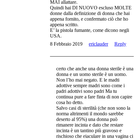
MAI allattare.
Quindi hai DI NUOVO escluso MOLTE
donne dalla definizione di donna che hai
appena fornito, e confermato ciò che ho
appena scritto.
E’ la pistola fumante, come dicono negli
USA.
8 Febbraio 2019
ericlauder
Reply
certo che anche una donna sterile è una
donna e un uomo sterile è un uomo.
Non l’ho mai negato. E le madti
adottive sempre madri sono come i
padri adottivi sono padri Ma tu
continua pure a fare finta di non capire
cosa ho detto.
Salvo casi di sterilità (che non sono la
norma altrimenti il mondo sarebbe
deserto al 95%) una donna può
rimanere incinta e dato che restare
incinta è un tantino più gravoso e
rischioso che eiaculare in una vagina ci