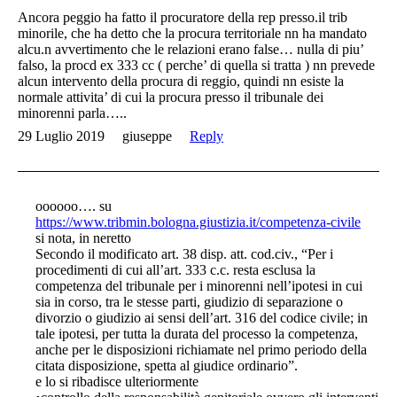
Ancora peggio ha fatto il procuratore della rep presso.il trib
minorile, che ha detto che la procura territoriale nn ha mandato
alcu.n avvertimento che le relazioni erano false… nulla di piu’
falso, la procd ex 333 cc ( perche’ di quella si tratta ) nn prevede
alcun intervento della procura di reggio, quindi nn esiste la
normale attivita’ di cui la procura presso il tribunale dei
minorenni parla…..
29 Luglio 2019
giuseppe
Reply
oooooo…. su
https://www.tribmin.bologna.giustizia.it/competenza-civile
si nota, in neretto
Secondo il modificato art. 38 disp. att. cod.civ., “Per i
procedimenti di cui all’art. 333 c.c. resta esclusa la
competenza del tribunale per i minorenni nell’ipotesi in cui
sia in corso, tra le stesse parti, giudizio di separazione o
divorzio o giudizio ai sensi dell’art. 316 del codice civile; in
tale ipotesi, per tutta la durata del processo la competenza,
anche per le disposizioni richiamate nel primo periodo della
citata disposizione, spetta al giudice ordinario”.
e lo si ribadisce ulteriormente