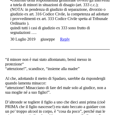
•controllo della responsabilità genitoriale ovvero gli interventi
a tutela di minori in situazioni di disagio (art. 333 c.c.);
(NOTA: in pendenza di giudizio di separazione, divorzio o
giudizio ex art. 316 Codice Civile, la competenza ad adottare
i provvedimenti ex art. 333 Codice Civile spetta al Tribunale
Ordinario ).
quindi tutti i casi di giudizio ex 333 sono frutto di
segnalazioni ….
30 Luglio 2019
giuseppe
Reply
“il minore non è mai stato allontanato, bensì messo in
protezione“
“attenzione!”, scandisce, “insieme alla madre”
Al che, adottando il metro di Spadaro, sarebbe da rispondergli
quando lamenta minacce:
“attenzione! Minacciano di fare del male solo al giudice, non a
sua moglie né a suo figlio!”.
D’altronde se togliere il figlio a uno che dieci anni prima (cioè
PRIMA che il figlio nascesse!) era stato beccato a guidare con
un po’ troppo alcool in corpo, è “cosa da poco”, perché mai le