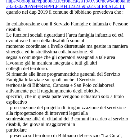
https://bologna.repubblica.it/cronaca/2019/07/30/news/bibbiano_il
232330220/?ref=RHPPLF-BH-I232359522-C4-P8-S1.4-T1
quando nel dup 2019 il comune di bibbiano prevedeva che :
In collaborazione con il Servizio Famiglie e infanzia e Persone
disabili:
Le funzioni sociali riguardanti l’area famiglia infanzia ed età
evolutiva e l’area della disabilità sono al
momento coordinate a livello distrettuale ma gestite in maniera
sinergica ed in strettissima collaborazione. Si
segnala comunque che gli operatori assegnati a tale area
lavorano già in maniera integrata a tutti gli altri
colleghi del territorio.
Si rimanda alle linee programmatiche generali del Servizio
Famiglia Infanzia e sui quali anche il Servizio
territoriale di Bibbiano, Canossa e San Polo collaborerà
attivamente per il raggiungimento degli obiettivi
specifici, che in questa parte vengono richiamati solo a titolo
esplicativo
– prosecuzione del progetto di riorganizzazione del servizio e
alla riprogettazione di interventi legati alla
semiresidenzialità di cittadini dei 3 comuni in carico al servizio
disabili, dei giovani maggiorenni in
particolare
– presenza sul territorio di Bibbiano del servizio “La Cura”,