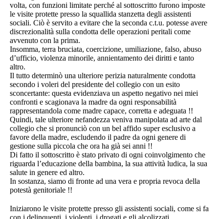
volta, con funzioni limitate perché al sottoscritto furono imposte
le visite protette presso la squallida stanzetta degli assistenti
sociali. Ciò è servito a evitare che la seconda c.t.u. potesse avere
discrezionalità sulla condotta delle operazioni peritali come
avvenuto con la prima.
Insomma, terra bruciata, coercizione, umiliazione, falso, abuso
d’ufficio, violenza minorile, annientamento dei diritti e tanto
altro.
Il tutto determinò una ulteriore perizia naturalmente condotta
secondo i voleri del presidente del collegio con un esito
sconcertante: questa evidenziava un aspetto negativo nei miei
confronti e scagionava la madre da ogni responsabilità
rappresentandola come madre capace, corretta e adeguata !!
Quindi, tale ulteriore nefandezza veniva manipolata ad arte dal
collegio che si pronunciò con un bel affido super esclusivo a
favore della madre, escludendo il padre da ogni genere di
gestione sulla piccola che ora ha già sei anni !!
Di fatto il sottoscritto è stato privato di ogni coinvolgimento che
riguarda l’educazione della bambina, la sua attività ludica, la sua
salute in genere ed altro.
In sostanza, siamo di fronte ad una vera e propria revoca della
potestà genitoriale !!
Iniziarono le visite protette presso gli assistenti sociali, come si fa
con i delinquenti, i violenti, i drogati e gli alcolizzati.