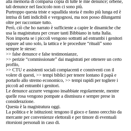
alla memoria di comparsa copia di tutte le mie denunce; orbene,
tali denunce nel fascicolo non ci sono più.
Purtroppo questa triste e squallida storia è molto più lunga ed è
intrisa di fatti indicibili e vergognosi, ma non posso dilungarmi
oltre per raccontare tutto.
Però, ciò che ho narrato è sufficiente a capire le dinamiche che
usa la magistratura per creare tanti Bibbiano in tutta Italia.
Non importa se i piccoli vengono sottratti ad entrambi i genitori
oppure ad uno solo, la tattica e le procedure “rituali” sono
sempre le stesse:
>> false denunce e false testimonianze,
>> perizie “commissionate” dai magistrati per ottenere un certo
profilo,
>> CTU e assistenti sociali compiacenti e conniventi con il
volere di questi, >> tempi biblici per tenere lontano il papà e
portarlo allo stremo economico, >> tempi rapidi per togliere i
piccoli ad entrambi i genitori.
Le denunce azzurre vengono insabbiate regolarmente, mentre
quelle rosa vengono pompate a dismisura e sempre prese in
considerazione.
Questa è la magistratura oggi.
La politica e le istituzioni: tengono il gioco e fanno orecchio da
mercante per convenienze elettorali e per timore di eventuali
ritorsioni personali in caso di.