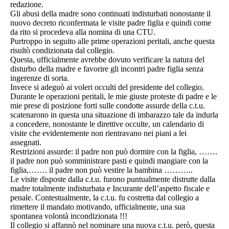
redazione.
Gli abusi della madre sono continuati indisturbati nonostante il
nuovo decreto riconfermata le visite padre figlia e quindi come
da rito si procedeva alla nomina di una CTU.
Purtroppo in seguito alle prime operazioni peritali, anche questa
risultò condizionata dal collegio.
Questa, ufficialmente avrebbe dovuto verificare la natura del
disturbo della madre e favorire gli incontri padre figlia senza
ingerenze di sorta.
Invece si adeguò ai voleri occulti del presidente del collegio.
Durante le operazioni peritali, le mie giuste proteste di padre e le
mie prese di posizione forti sulle condotte assurde della c.t.u.
scatenarono in questa una situazione di imbarazzo tale da indurla
a concedere, nonostante le direttive occulte, un calendario di
visite che evidentemente non rientravano nei piani a lei
assegnati.
Restrizioni assurde: il padre non può dormire con la figlia, …….
il padre non può somministrare pasti e quindi mangiare con la
figlia,……. il padre non può vestire la bambina ………..
Le visite disposte dalla c.t.u. furono puntualmente distrutte dalla
madre totalmente indisturbata e Incurante dell’aspetto fiscale e
penale. Contestualmente, la c.t.u. fu costretta dal collegio a
rimettere il mandato motivando, ufficialmente, una sua
spontanea volontà incondizionata !!!
Il collegio si affannò nel nominare una nuova c.t.u. però, questa