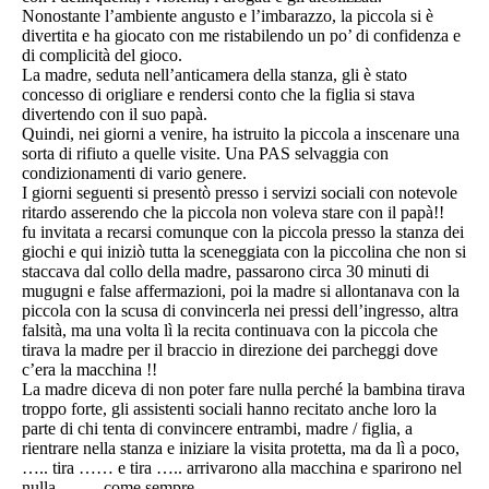
Nonostante l’ambiente angusto e l’imbarazzo, la piccola si è
divertita e ha giocato con me ristabilendo un po’ di confidenza e
di complicità del gioco.
La madre, seduta nell’anticamera della stanza, gli è stato
concesso di origliare e rendersi conto che la figlia si stava
divertendo con il suo papà.
Quindi, nei giorni a venire, ha istruito la piccola a inscenare una
sorta di rifiuto a quelle visite. Una PAS selvaggia con
condizionamenti di vario genere.
I giorni seguenti si presentò presso i servizi sociali con notevole
ritardo asserendo che la piccola non voleva stare con il papà!!
fu invitata a recarsi comunque con la piccola presso la stanza dei
giochi e qui iniziò tutta la sceneggiata con la piccolina che non si
staccava dal collo della madre, passarono circa 30 minuti di
mugugni e false affermazioni, poi la madre si allontanava con la
piccola con la scusa di convincerla nei pressi dell’ingresso, altra
falsità, ma una volta lì la recita continuava con la piccola che
tirava la madre per il braccio in direzione dei parcheggi dove
c’era la macchina !!
La madre diceva di non poter fare nulla perché la bambina tirava
troppo forte, gli assistenti sociali hanno recitato anche loro la
parte di chi tenta di convincere entrambi, madre / figlia, a
rientrare nella stanza e iniziare la visita protetta, ma da lì a poco,
….. tira …… e tira ….. arrivarono alla macchina e sparirono nel
nulla, …… come sempre.