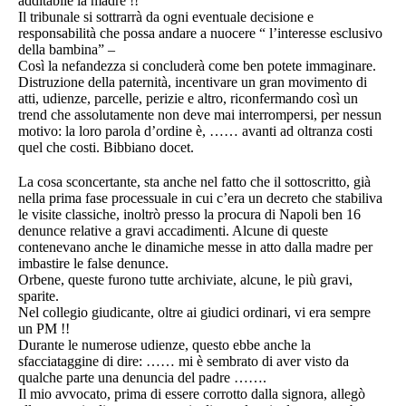
additabile la madre !!
Il tribunale si sottrarrà da ogni eventuale decisione e
responsabilità che possa andare a nuocere “ l’interesse esclusivo
della bambina” –
Così la nefandezza si concluderà come ben potete immaginare.
Distruzione della paternità, incentivare un gran movimento di
atti, udienze, parcelle, perizie e altro, riconfermando così un
trend che assolutamente non deve mai interrompersi, per nessun
motivo: la loro parola d’ordine è, …… avanti ad oltranza costi
quel che costi. Bibbiano docet.
La cosa sconcertante, sta anche nel fatto che il sottoscritto, già
nella prima fase processuale in cui c’era un decreto che stabiliva
le visite classiche, inoltrò presso la procura di Napoli ben 16
denunce relative a gravi accadimenti. Alcune di queste
contenevano anche le dinamiche messe in atto dalla madre per
imbastire le false denunce.
Orbene, queste furono tutte archiviate, alcune, le più gravi,
sparite.
Nel collegio giudicante, oltre ai giudici ordinari, vi era sempre
un PM !!
Durante le numerose udienze, questo ebbe anche la
sfacciataggine di dire: …… mi è sembrato di aver visto da
qualche parte una denuncia del padre …….
Il mio avvocato, prima di essere corrotto dalla signora, allegò