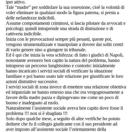
iper attivo.
Tale “madre” per soddisfare la sua ossessione, cioè la volontà di
voler eliminare in qualsiasi modo la figura paterna, si presta a
delle nefandezze indicibili.
Assume comportamenti criminosi, si lascia pilotare da avvocati e
psicologi; quindi intraprende una strada di distruzione e di
cattiveria indicibile.
Inizia con le provocazioni sempre più pesanti, queste poi,
vengono strumentalizzate e manipolate a dovere dai soliti centri
di vario genere sino a giungere in tribunale.
Ed è qui che inizia la vera schifezza: di fatto i giudici di Napoli,
nonostante avessero ben capito la natura del problema, hanno
intrapreso un percorso lunghissimo e contorto: inizialmente
hanno incaricato i servizi sociali di verificare la situazione
familiare e poi hanno usato tale relazione per giustificare le loro
azioni distruttive successive.
I servizi sociali di zona invece di emettere una relazione obiettiva
ed imparziale ne hanno emesso una che era vergognosamente a
favore della madre pazza e dipingevano me come un poco di
buono e inadeguato al ruolo.
Naturalmente l’assistente sociale aveva ben capito dove fosse il
problema !!! non si è sbagliata !!!
Solo dopo qualche mese, a seguito di altre verifiche ho potuto
dedurre che fu il collegio giudicante con il suo presidente ad
aver imposto all’assistente sociale l’orientamento della