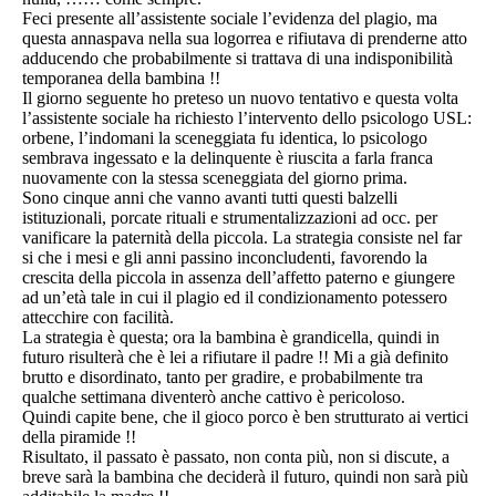
Feci presente all’assistente sociale l’evidenza del plagio, ma
questa annaspava nella sua logorrea e rifiutava di prenderne atto
adducendo che probabilmente si trattava di una indisponibilità
temporanea della bambina !!
Il giorno seguente ho preteso un nuovo tentativo e questa volta
l’assistente sociale ha richiesto l’intervento dello psicologo USL:
orbene, l’indomani la sceneggiata fu identica, lo psicologo
sembrava ingessato e la delinquente è riuscita a farla franca
nuovamente con la stessa sceneggiata del giorno prima.
Sono cinque anni che vanno avanti tutti questi balzelli
istituzionali, porcate rituali e strumentalizzazioni ad occ. per
vanificare la paternità della piccola. La strategia consiste nel far
si che i mesi e gli anni passino inconcludenti, favorendo la
crescita della piccola in assenza dell’affetto paterno e giungere
ad un’età tale in cui il plagio ed il condizionamento potessero
attecchire con facilità.
La strategia è questa; ora la bambina è grandicella, quindi in
futuro risulterà che è lei a rifiutare il padre !! Mi a già definito
brutto e disordinato, tanto per gradire, e probabilmente tra
qualche settimana diventerò anche cattivo è pericoloso.
Quindi capite bene, che il gioco porco è ben strutturato ai vertici
della piramide !!
Risultato, il passato è passato, non conta più, non si discute, a
breve sarà la bambina che deciderà il futuro, quindi non sarà più