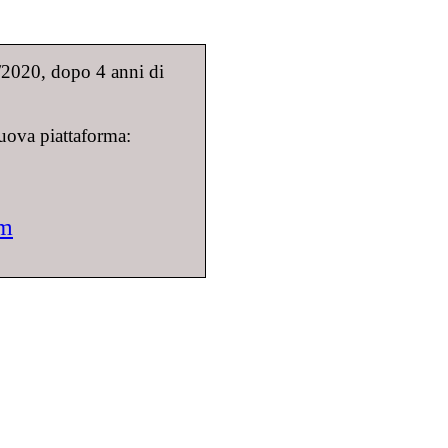
9/2020, dopo 4 anni di
uova piattaforma:
om