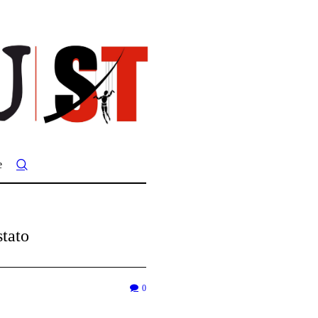
e
tato
0