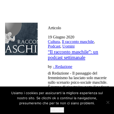
Articolo
19 Giugno 2020
Cultura
,
Il racconto maschile
,
Podcast
,
Uomini
“Il racconto maschile”: un
podcast settimanale
by
- Redazione
di Redazione - Il passaggio del
femminismo ha lasciato solo macerie
sullo scenario psico-sociale maschile.
È tempo di ricostruire: parte il podcast
"Il racconto maschile".
Usiamo i cookies per assicurarti la migliore esperienza sul
nostro sito. Se clicchi ok o continui la navigazione,
presumeremo che per te non ci siano problemi.
Ok
Tutti gli articoli del blog sono liberi da copyright