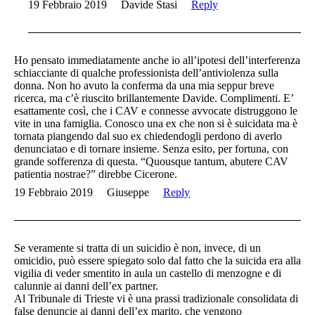
19 Febbraio 2019
Davide Stasi
Reply
Ho pensato immediatamente anche io all’ipotesi dell’interferenza
schiacciante di qualche professionista dell’antiviolenza sulla
donna. Non ho avuto la conferma da una mia seppur breve
ricerca, ma c’è riuscito brillantemente Davide. Complimenti. E’
esattamente così, che i CAV e connesse avvocate distruggono le
vite in una famiglia. Conosco una ex che non si è suicidata ma è
tornata piangendo dal suo ex chiedendogli perdono di averlo
denunciatao e di tornare insieme. Senza esito, per fortuna, con
grande sofferenza di questa. “Quousque tantum, abutere CAV
patientia nostrae?” direbbe Cicerone.
19 Febbraio 2019
Giuseppe
Reply
Se veramente si tratta di un suicidio è non, invece, di un
omicidio, può essere spiegato solo dal fatto che la suicida era alla
vigilia di veder smentito in aula un castello di menzogne e di
calunnie ai danni dell’ex partner.
Al Tribunale di Trieste vi è una prassi tradizionale consolidata di
false denuncie ai danni dell’ex marito, che vengono