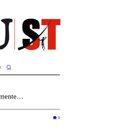
e
almente…
0