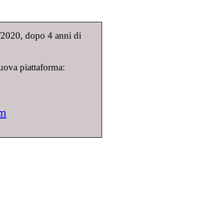
9/2020, dopo 4 anni di
uova piattaforma:
om