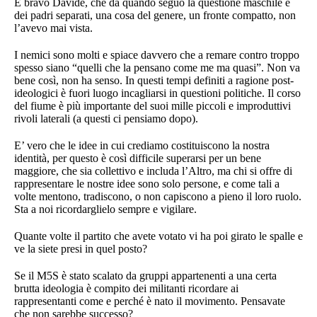
E bravo Davide, che da quando seguo la questione maschile e
dei padri separati, una cosa del genere, un fronte compatto, non
l’avevo mai vista.
I nemici sono molti e spiace davvero che a remare contro troppo
spesso siano “quelli che la pensano come me ma quasi”. Non va
bene così, non ha senso. In questi tempi definiti a ragione post-
ideologici è fuori luogo incagliarsi in questioni politiche. Il corso
del fiume è più importante del suoi mille piccoli e improduttivi
rivoli laterali (a questi ci pensiamo dopo).
E’ vero che le idee in cui crediamo costituiscono la nostra
identità, per questo è così difficile superarsi per un bene
maggiore, che sia collettivo e includa l’Altro, ma chi si offre di
rappresentare le nostre idee sono solo persone, e come tali a
volte mentono, tradiscono, o non capiscono a pieno il loro ruolo.
Sta a noi ricordarglielo sempre e vigilare.
Quante volte il partito che avete votato vi ha poi girato le spalle e
ve la siete presi in quel posto?
Se il M5S è stato scalato da gruppi appartenenti a una certa
brutta ideologia è compito dei militanti ricordare ai
rappresentanti come e perché è nato il movimento. Pensavate
che non sarebbe successo?