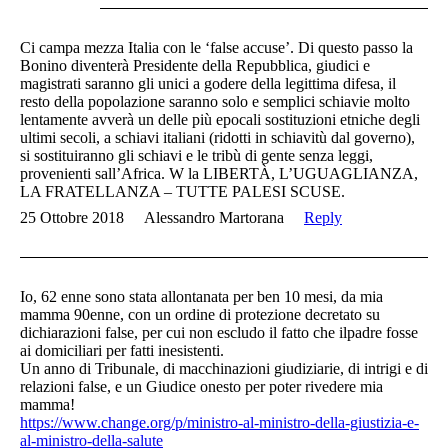
Ci campa mezza Italia con le ‘false accuse’. Di questo passo la
Bonino diventerà Presidente della Repubblica, giudici e
magistrati saranno gli unici a godere della legittima difesa, il
resto della popolazione saranno solo e semplici schiavie molto
lentamente avverà un delle più epocali sostituzioni etniche degli
ultimi secoli, a schiavi italiani (ridotti in schiavitù dal governo),
si sostituiranno gli schiavi e le tribù di gente senza leggi,
provenienti sall’Africa. W la LIBERTÀ, L’UGUAGLIANZA,
LA FRATELLANZA – TUTTE PALESI SCUSE.
25 Ottobre 2018
Alessandro Martorana
Reply
Io, 62 enne sono stata allontanata per ben 10 mesi, da mia
mamma 90enne, con un ordine di protezione decretato su
dichiarazioni false, per cui non escludo il fatto che ilpadre fosse
ai domiciliari per fatti inesistenti.
Un anno di Tribunale, di macchinazioni giudiziarie, di intrigi e di
relazioni false, e un Giudice onesto per poter rivedere mia
mamma!
https://www.change.org/p/ministro-al-ministro-della-giustizia-e-
al-ministro-della-salute