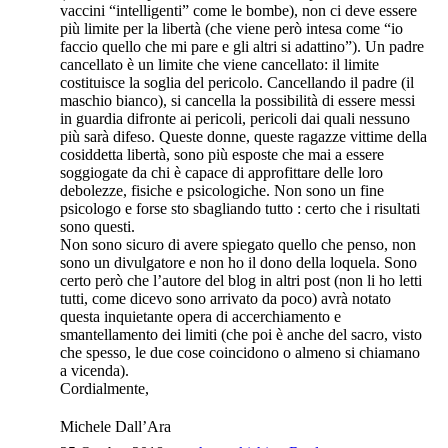
vaccini “intelligenti” come le bombe), non ci deve essere
più limite per la libertà (che viene però intesa come “io
faccio quello che mi pare e gli altri si adattino”). Un padre
cancellato è un limite che viene cancellato: il limite
costituisce la soglia del pericolo. Cancellando il padre (il
maschio bianco), si cancella la possibilità di essere messi
in guardia difronte ai pericoli, pericoli dai quali nessuno
più sarà difeso. Queste donne, queste ragazze vittime della
cosiddetta libertà, sono più esposte che mai a essere
soggiogate da chi è capace di approfittare delle loro
debolezze, fisiche e psicologiche. Non sono un fine
psicologo e forse sto sbagliando tutto : certo che i risultati
sono questi.
Non sono sicuro di avere spiegato quello che penso, non
sono un divulgatore e non ho il dono della loquela. Sono
certo però che l’autore del blog in altri post (non li ho letti
tutti, come dicevo sono arrivato da poco) avrà notato
questa inquietante opera di accerchiamento e
smantellamento dei limiti (che poi è anche del sacro, visto
che spesso, le due cose coincidono o almeno si chiamano
a vicenda).
Cordialmente,
Michele Dall’Ara