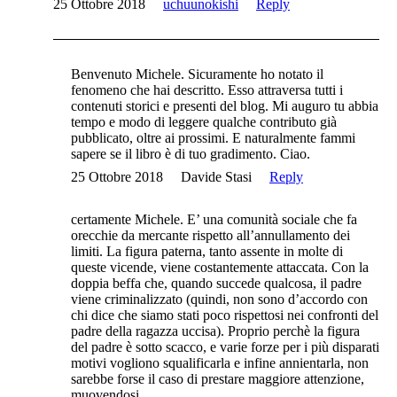
25 Ottobre 2018
uchuunokishi
Reply
Benvenuto Michele. Sicuramente ho notato il
fenomeno che hai descritto. Esso attraversa tutti i
contenuti storici e presenti del blog. Mi auguro tu abbia
tempo e modo di leggere qualche contributo già
pubblicato, oltre ai prossimi. E naturalmente fammi
sapere se il libro è di tuo gradimento. Ciao.
25 Ottobre 2018
Davide Stasi
Reply
certamente Michele. E’ una comunità sociale che fa
orecchie da mercante rispetto all’annullamento dei
limiti. La figura paterna, tanto assente in molte di
queste vicende, viene costantemente attaccata. Con la
doppia beffa che, quando succede qualcosa, il padre
viene criminalizzato (quindi, non sono d’accordo con
chi dice che siamo stati poco rispettosi nei confronti del
padre della ragazza uccisa). Proprio perchè la figura
del padre è sotto scacco, e varie forze per i più disparati
motivi vogliono squalificarla e infine annientarla, non
sarebbe forse il caso di prestare maggiore attenzione,
muovendosi