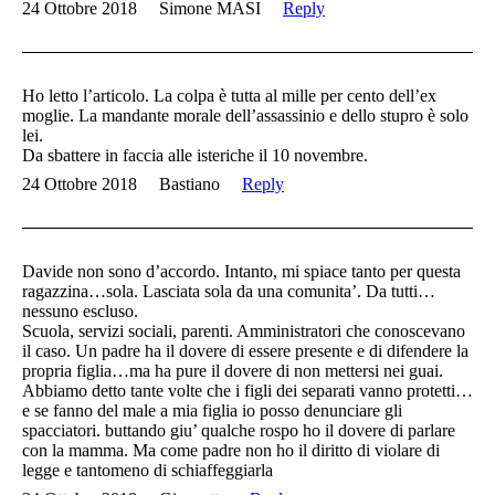
24 Ottobre 2018
Simone MASI
Reply
Ho letto l’articolo. La colpa è tutta al mille per cento dell’ex
moglie. La mandante morale dell’assassinio e dello stupro è solo
lei.
Da sbattere in faccia alle isteriche il 10 novembre.
24 Ottobre 2018
Bastiano
Reply
Davide non sono d’accordo. Intanto, mi spiace tanto per questa
ragazzina…sola. Lasciata sola da una comunita’. Da tutti…
nessuno escluso.
Scuola, servizi sociali, parenti. Amministratori che conoscevano
il caso. Un padre ha il dovere di essere presente e di difendere la
propria figlia…ma ha pure il dovere di non mettersi nei guai.
Abbiamo detto tante volte che i figli dei separati vanno protetti…
e se fanno del male a mia figlia io posso denunciare gli
spacciatori. buttando giu’ qualche rospo ho il dovere di parlare
con la mamma. Ma come padre non ho il diritto di violare di
legge e tantomeno di schiaffeggiarla