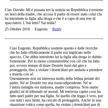
Ciao Davide. Mi è passata ieri la notizia su Repubblica (versione
on line) della madre, che accusa il padre di essere stato colui che
ha introdotto la figlia alla droga e che è a capo di una rete di
spacciatori. L’hai letto? Sai nulla?
25 Ottobre 2018
Eugenio
Reply
Ciao Eugenio. Repubblica sostiene questo e dalle ricerche
che ho fatto effettivamente il padre era implicato nello
spaccio. Che abbia introdotto lui la figlia alla droga lo dubito
fortemente. Per lo meno contrasterebbe con ciò che ha fatto
poi, ovvero tentare di tirare Desirée fuori dal giro e
proteggerla, fino a violare i domiciliari per andarla a prendere
e tenerla con sé.
Onestamente non mi interessa molto della fedina penale del
padre. Né se Desirée era una tossicodipendente. Né se
l’intera famiglia era inidonea, madre compresa. Non siamo
giudici né di tribunale né morali. Mi interessa capire
cosa
ha
fatto quel padre per sua figlia. Se quello che leggo è vero, pur
con tutti i suoi limiti, ha cercato di proteggerla. Anche in una
situazione critica come quella, ha violato i domiciliari pur di