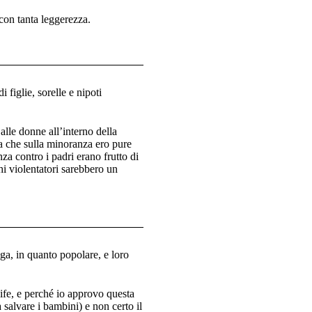
on tanta leggerezza.
iglie, sorelle e nipoti
le donne all’interno della
a che sulla minoranza ero pure
a contro i padri erano frutto di
hi violentatori sarebbero un
aga, in quanto popolare, e loro
ife, e perché io approvo questa
 salvare i bambini) e non certo il