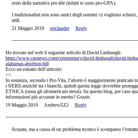
resto della narrativa pro-life (infatti io sono pro-GPA).
I tradizionalisti non sono amici degli uomini: ci vogliono schiavi
utili.
21 Maggio 2019
ericlauder
Reply
Ho trovato nel web il seguente articolo di David Limbaugh:
https://www.cnsnews.com/commentary/david-limbaugh/david-limba
alabamas-abortion-bill
Ecco un estratto dell’articolo:
<>
In sostanza, secondo i Pro-Vita, l’aborto è maggiormente pratica
i NERI) anzichè tra i bianchi, quindi questa legge dovrebbe pr
ETNICA (ossia gli afromericani stessi). Su questo blog, per caso qu
informazioni più accurate in merito? Grazie.
19 Maggio 2019
AndrewZZ2
Reply
Scusate, ma a causa di un problema tecnico è scomparso l’estratto 