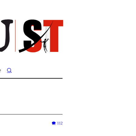
e
112