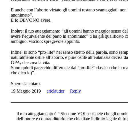
E anche con l’aborto vietato gli uomini restano svantaggiati: non 
anonimato”.
E lo DEVONO avere.
Inoltre: il tuo atteggiamento “gli uomini hanno maggior senso de
avere l’equivalente del parto in anonimato” ti ha già qualificato 
ambiguo, viscido: spregevole appunto.
Infine: io sono “pro-life” nel senso stretto della parola, sono semp
naturalmente ostile all’aborto, e pure ostile all’eutanasia decisa da
GPA, che crea la vita.
Sono quindi parecchio differente dal “pro-life” classico che in rea
che dico io)”.
Spero sia chiaro.
19 Maggio 2019
ericlauder
Reply
il mio atteggiamento è ” Siccome VOI sostenete che gli uomi
dell’onore è contraddittorio che chiediate il diritto legale di f