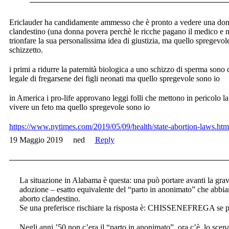
Ericlauder ha candidamente ammesso che è pronto a vedere una donna
clandestino (una donna povera perchè le ricche pagano il medico e n
trionfare la sua personalissima idea di giustizia, ma quello spregevol
schizzetto.
i primi a ridurre la paternità biologica a uno schizzo di sperma sono q
legale di fregarsene dei figli neonati ma quello spregevole sono io
in America i pro-life approvano leggi folli che mettono in pericolo la
vivere un feto ma quello spregevole sono io
https://www.nytimes.com/2019/05/09/health/state-abortion-laws.htm
19 Maggio 2019
ned
Reply
La situazione in Alabama è questa: una può portare avanti la gravi
adozione – esatto equivalente del “parto in anonimato” che abbiam
aborto clandestino.
Se una preferisce rischiare la risposta è: CHISSENEFREGA se p
Negli anni ’50 non c’era il “parto in anonimato”, ora c’è, lo sce