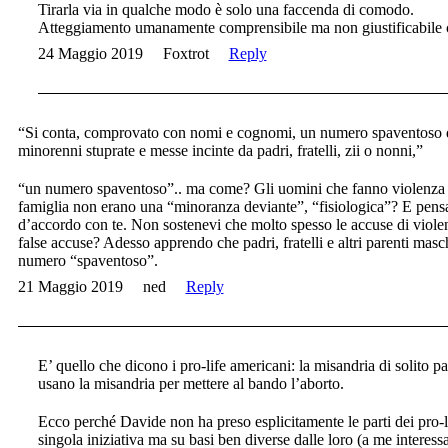
Tirarla via in qualche modo è solo una faccenda di comodo.
Atteggiamento umanamente comprensibile ma non giustificabile c
24 Maggio 2019
Foxtrot
Reply
“Si conta, comprovato con nomi e cognomi, un numero spaventoso di f
minorenni stuprate e messe incinte da padri, fratelli, zii o nonni,”
“un numero spaventoso”.. ma come? Gli uomini che fanno violenza al
famiglia non erano una “minoranza deviante”, “fisiologica”? E pens
d’accordo con te. Non sostenevi che molto spesso le accuse di violenz
false accuse? Adesso apprendo che padri, fratelli e altri parenti masc
numero “spaventoso”.
21 Maggio 2019
ned
Reply
E’ quello che dicono i pro-life americani: la misandria di solito p
usano la misandria per mettere al bando l’aborto.
Ecco perché Davide non ha preso esplicitamente le parti dei pro-l
singola iniziativa ma su basi ben diverse dalle loro (a me interessa