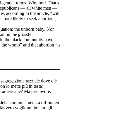
d gender terms. Why not? That’s
 Republicans — all white men —
w, according to the article, “will
 more likely to seek abortions,
.”
equation: the unborn baby. Nor
ult in the grossly
rs in the black community have
n the womb” and that abortion “is
 segregazione razziale dove c’è
n lo mette più in testa)
fro-americane? Ma per favore.
della comunità nera, a diffondere
 davvero vogliono limitare gli