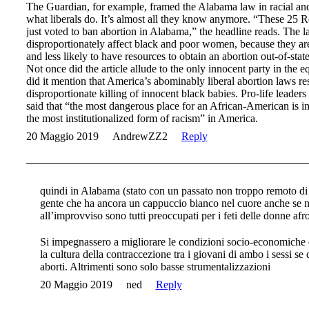
The Guardian, for example, framed the Alabama law in racial an
what liberals do. It’s almost all they know anymore. “These 25
just voted to ban abortion in Alabama,” the headline reads. The la
disproportionately affect black and poor women, because they are
and less likely to have resources to obtain an abortion out-of-state
Not once did the article allude to the only innocent party in the 
did it mention that America’s abominably liberal abortion laws res
disproportionate killing of innocent black babies. Pro-life leade
said that “the most dangerous place for an African-American is i
the most institutionalized form of racism” in America.
20 Maggio 2019
AndrewZZ2
Reply
quindi in Alabama (stato con un passato non troppo remoto di
gente che ha ancora un cappuccio bianco nel cuore anche se no
all’improvviso sono tutti preoccupati per i feti delle donne a
Si impegnassero a migliorare le condizioni socio-economiche 
la cultura della contraccezione tra i giovani di ambo i sessi se
aborti. Altrimenti sono solo basse strumentalizzazioni
20 Maggio 2019
ned
Reply