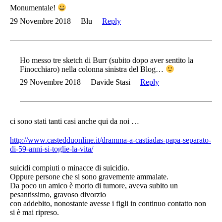
Monumentale!
29 Novembre 2018
Blu
Reply
Ho messo tre sketch di Burr (subito dopo aver sentito la
Finocchiaro) nella colonna sinistra del Blog…
29 Novembre 2018
Davide Stasi
Reply
ci sono stati tanti casi anche qui da noi …
http://www.castedduonline.it/dramma-a-castiadas-papa-separato-
di-59-anni-si-toglie-la-vita/
suicidi compiuti o minacce di suicidio.
Oppure persone che si sono gravemente ammalate.
Da poco un amico è morto di tumore, aveva subito un
pesantissimo, gravoso divorzio
con addebito, nonostante avesse i figli in continuo contatto non
si è mai ripreso.