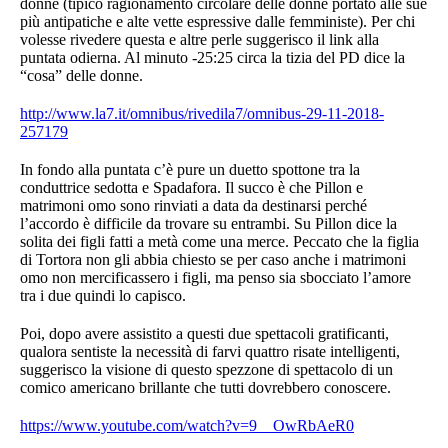
donne (tipico ragionamento circolare delle donne portato alle sue
più antipatiche e alte vette espressive dalle femministe). Per chi
volesse rivedere questa e altre perle suggerisco il link alla
puntata odierna. Al minuto -25:25 circa la tizia del PD dice la
“cosa” delle donne.
http://www.la7.it/omnibus/rivedila7/omnibus-29-11-2018-
257179
In fondo alla puntata c’è pure un duetto spottone tra la
conduttrice sedotta e Spadafora. Il succo è che Pillon e
matrimoni omo sono rinviati a data da destinarsi perché
l’accordo è difficile da trovare su entrambi. Su Pillon dice la
solita dei figli fatti a metà come una merce. Peccato che la figlia
di Tortora non gli abbia chiesto se per caso anche i matrimoni
omo non mercificassero i figli, ma penso sia sbocciato l’amore
tra i due quindi lo capisco.
Poi, dopo avere assistito a questi due spettacoli gratificanti,
qualora sentiste la necessità di farvi quattro risate intelligenti,
suggerisco la visione di questo spezzone di spettacolo di un
comico americano brillante che tutti dovrebbero conoscere.
https://www.youtube.com/watch?v=9__OwRbAeR0