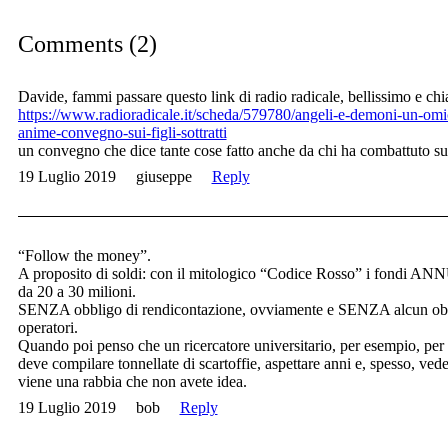
Comments (2)
Davide, fammi passare questo link di radio radicale, bellissimo e ch
https://www.radioradicale.it/scheda/579780/angeli-e-demoni-un-omi
anime-convegno-sui-figli-sottratti
un convegno che dice tante cose fatto anche da chi ha combattuto s
19 Luglio 2019
giuseppe
Reply
“Follow the money”.
A proposito di soldi: con il mitologico “Codice Rosso” i fondi ANNU
da 20 a 30 milioni.
SENZA obbligo di rendicontazione, ovviamente e SENZA alcun obb
operatori.
Quando poi penso che un ricercatore universitario, per esempio, per
deve compilare tonnellate di scartoffie, aspettare anni e, spesso, ved
viene una rabbia che non avete idea.
19 Luglio 2019
bob
Reply