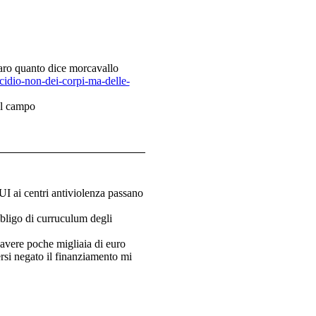
iaro quanto dice morcavallo
cidio-non-dei-corpi-ma-delle-
ul campo
I ai centri antiviolenza passano
ligo di curruculum degli
 avere poche migliaia di euro
ersi negato il finanziamento mi