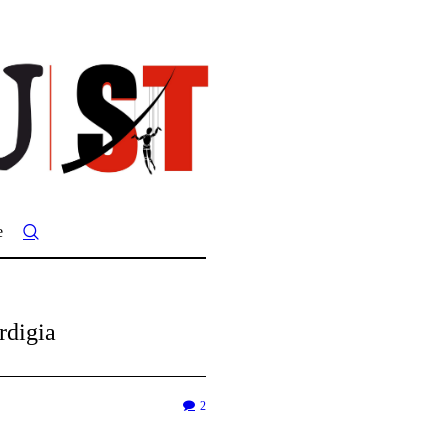
e
rdigia
2