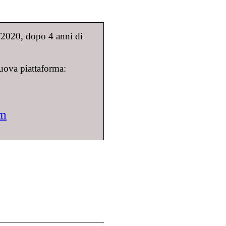
9/2020, dopo 4 anni di
uova piattaforma:
om