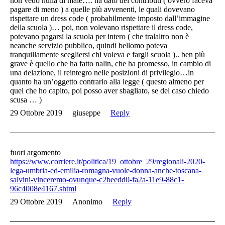
non vedo nulla di male…. ha dato dei contributi ( ovvero faceva
pagare di meno ) a quelle più avvenenti, le quali dovevano
rispettare un dress code ( probabilmente imposto dall’immagine
della scuola )… poi, non volevano rispettare il dress code,
potevano pagarsi la scuola per intero ( che tralaltro non è
neanche servizio pubblico, quindi bellomo poteva
tranquillamente scegliersi chi voleva e fargli scuola ).. ben più
grave è quello che ha fatto nalin, che ha promesso, in cambio di
una delazione, il reintegro nelle posizioni di privilegio…in
quanto ha un’oggetto contrario alla legge ( questo almeno per
quel che ho capito, poi posso aver sbagliato, se del caso chiedo
scusa … )
29 Ottobre 2019
giuseppe
Reply
fuori argomento
https://www.corriere.it/politica/19_ottobre_29/regionali-2020-
lega-umbria-ed-emilia-romagna-vuole-donna-anche-toscana-
salvini-vinceremo-ovunque-c2beedd0-fa2a-11e9-88c1-
96c4008e4167.shtml
29 Ottobre 2019
Anonimo
Reply