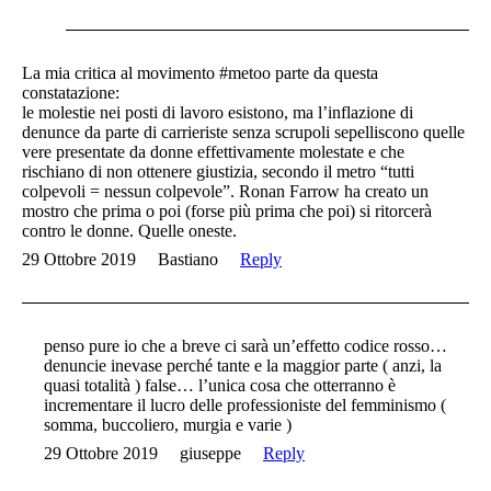
La mia critica al movimento #metoo parte da questa
constatazione:
le molestie nei posti di lavoro esistono, ma l’inflazione di
denunce da parte di carrieriste senza scrupoli sepelliscono quelle
vere presentate da donne effettivamente molestate e che
rischiano di non ottenere giustizia, secondo il metro “tutti
colpevoli = nessun colpevole”. Ronan Farrow ha creato un
mostro che prima o poi (forse più prima che poi) si ritorcerà
contro le donne. Quelle oneste.
29 Ottobre 2019
Bastiano
Reply
penso pure io che a breve ci sarà un’effetto codice rosso…
denuncie inevase perché tante e la maggior parte ( anzi, la
quasi totalità ) false… l’unica cosa che otterranno è
incrementare il lucro delle professioniste del femminismo (
somma, buccoliero, murgia e varie )
29 Ottobre 2019
giuseppe
Reply