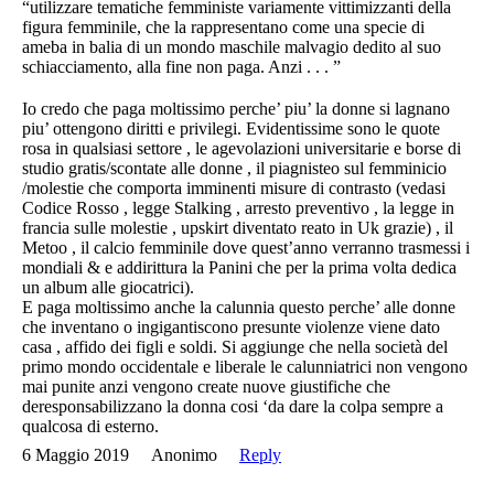
“utilizzare tematiche femministe variamente vittimizzanti della
figura femminile, che la rappresentano come una specie di
ameba in balia di un mondo maschile malvagio dedito al suo
schiacciamento, alla fine non paga. Anzi . . . ”
Io credo che paga moltissimo perche’ piu’ la donne si lagnano
piu’ ottengono diritti e privilegi. Evidentissime sono le quote
rosa in qualsiasi settore , le agevolazioni universitarie e borse di
studio gratis/scontate alle donne , il piagnisteo sul femminicio
/molestie che comporta imminenti misure di contrasto (vedasi
Codice Rosso , legge Stalking , arresto preventivo , la legge in
francia sulle molestie , upskirt diventato reato in Uk grazie) , il
Metoo , il calcio femminile dove quest’anno verranno trasmessi i
mondiali & e addirittura la Panini che per la prima volta dedica
un album alle giocatrici).
E paga moltissimo anche la calunnia questo perche’ alle donne
che inventano o ingigantiscono presunte violenze viene dato
casa , affido dei figli e soldi. Si aggiunge che nella società del
primo mondo occidentale e liberale le calunniatrici non vengono
mai punite anzi vengono create nuove giustifiche che
deresponsabilizzano la donna cosi ‘da dare la colpa sempre a
qualcosa di esterno.
6 Maggio 2019
Anonimo
Reply