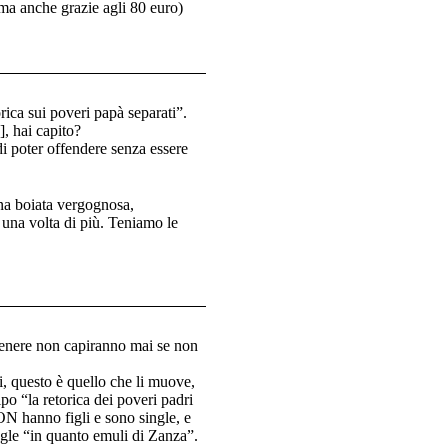
 ma anche grazie agli 80 euro)
rica sui poveri papà separati”.
], hai capito?
 di poter offendere senza essere
na boiata vergognosa,
 una volta di più. Teniamo le
genere non capiranno mai se non
li, questo è quello che li muove,
ipo “la retorica dei poveri padri
ON hanno figli e sono single, e
ingle “in quanto emuli di Zanza”.