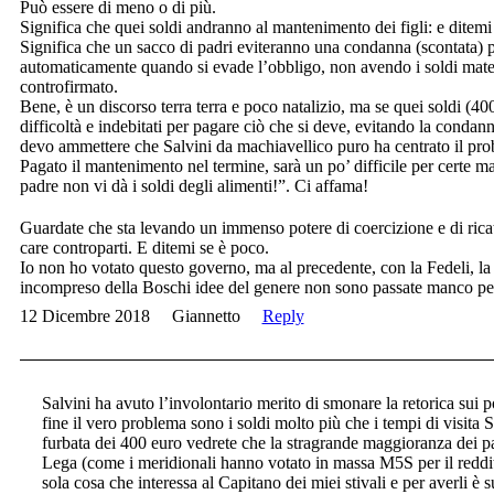
Può essere di meno o di più.
Significa che quei soldi andranno al mantenimento dei figli: e ditemi
Significa che un sacco di padri eviteranno una condanna (scontata) 
automaticamente quando si evade l’obbligo, non avendo i soldi materia
controfirmato.
Bene, è un discorso terra terra e poco natalizio, ma se quei soldi (4
difficoltà e indebitati per pagare ciò che si deve, evitando la condan
devo ammettere che Salvini da machiavellico puro ha centrato il pro
Pagato il mantenimento nel termine, sarà un po’ difficile per certe 
padre non vi dà i soldi degli alimenti!”. Ci affama!
Guardate che sta levando un immenso potere di coercizione e di rica
care controparti. E ditemi se è poco.
Io non ho votato questo governo, ma al precedente, con la Fedeli, la 
incompreso della Boschi idee del genere non sono passate manco pe
12 Dicembre 2018
Giannetto
Reply
Salvini ha avuto l’involontario merito di smonare la retorica sui po
fine il vero problema sono i soldi molto più che i tempi di visita S
furbata dei 400 euro vedrete che la stragrande maggioranza dei pa
Lega (come i meridionali hanno votato in massa M5S per il reddito
sola cosa che interessa al Capitano dei miei stivali e per averli è s