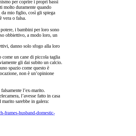
nismo per coprire i propri bassi
ttati molto duramente quando
da mio figlio, così gli spiega
è vera o falsa.
potere, i bambini per loro sono
so obbiettivo, a modo loro, un
tivi, danno solo sfogo alla loro
o come un cane di piccola taglia
iamente gli dai subito un calcio.
in uno spazio come questo è
vocazione, non è un’opinione
 falsamente l’ex-marito.
telecamera, l’avesse fatto in casa
 marito sarebbe in galera:
h-frames-husband-domestic-