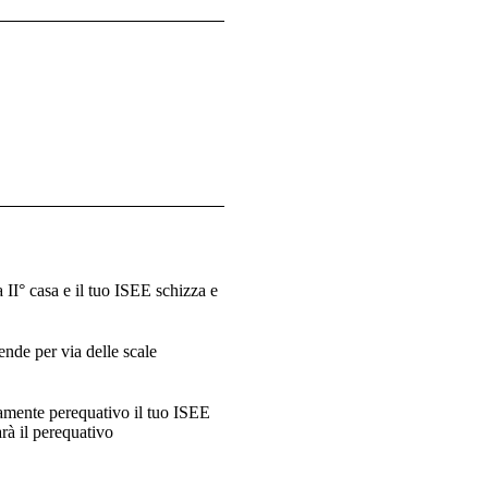
a II° casa e il tuo ISEE schizza e
cende per via delle scale
ramente perequativo il tuo ISEE
arà il perequativo