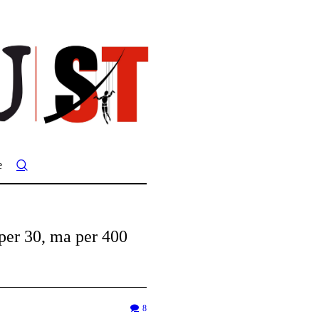
e
 per 30, ma per 400
8