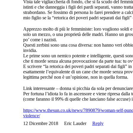
Vista tale vigliaccheria di fondo, che si fa scudo del femmi
istinti e che danneggia i figli dei pardi separati, vanno tra
strabordano. Se fossimo di persona lo farei prendere a calci 
mio figlio se la “retorica dei poveri padri separati dai figli” 
Apprezzo molto di più le femministe: loro vogliono soldi e 
solo un mezzo, o una proprietà delle madri. Hanno un gros
po’ come i nazisti.
Questi zerbini sono una cosa diversa: non hanno veri obbiet
invidia.
Le prime sono un nemico potente e intelligente, questi son
che ti morde senza alcuna provocazione da parte tua: tu ovv
E scrivere “la retorica dei poveri padri separati dai figli” 
esattamente l’equivalente di un cane che morde senza pro
legittima perché non è un’opinione, non in quella forma.
Link interessante – donna si picchia da sola per denunciare
Per fortuna l’idiota lo fa in ascensore e viene ripresa dalla 
(come faranno il 99% di quelle che lanciano false accuse) il
https://www.thesun.co.uk/news/7890879/woman-self-punc
violence/
12 Dicembre 2018
Eric Lauder
Reply