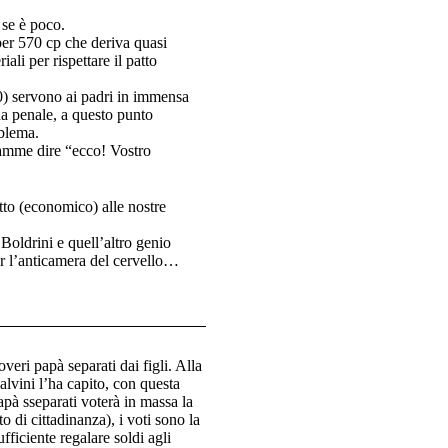
 se è poco.
per 570 cp che deriva quasi
li per rispettare il patto
00) servono ai padri in immensa
na penale, a questo punto
blema.
mamme dire “ecco! Vostro
tto (economico) alle nostre
Boldrini e quell’altro genio
r l’anticamera del cervello…
veri papà separati dai figli. Alla
alvini l’ha capito, con questa
pà sseparati voterà in massa la
 di cittadinanza), i voti sono la
ufficiente regalare soldi agli