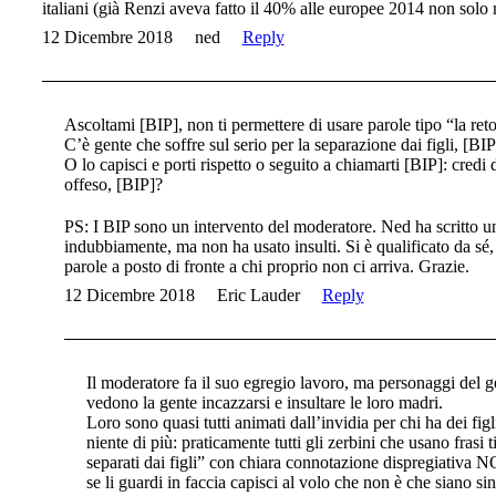
italiani (già Renzi aveva fatto il 40% alle europee 2014 non solo
12 Dicembre 2018
ned
Reply
Ascoltami [BIP], non ti permettere di usare parole tipo “la reto
C’è gente che soffre sul serio per la separazione dai figli, [BIP
O lo capisci e porti rispetto o seguito a chiamarti [BIP]: credi
offeso, [BIP]?
PS: I BIP sono un intervento del moderatore. Ned ha scritto u
indubbiamente, ma non ha usato insulti. Si è qualificato da sé,
parole a posto di fronte a chi proprio non ci arriva. Grazie.
12 Dicembre 2018
Eric Lauder
Reply
Il moderatore fa il suo egregio lavoro, ma personaggi del 
vedono la gente incazzarsi e insultare le loro madri.
Loro sono quasi tutti animati dall’invidia per chi ha dei fig
niente di più: praticamente tutti gli zerbini che usano frasi t
separati dai figli” con chiara connotazione dispregiativa N
se li guardi in faccia capisci al volo che non è che siano s