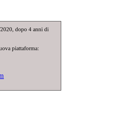
9/2020, dopo 4 anni di
uova piattaforma:
om