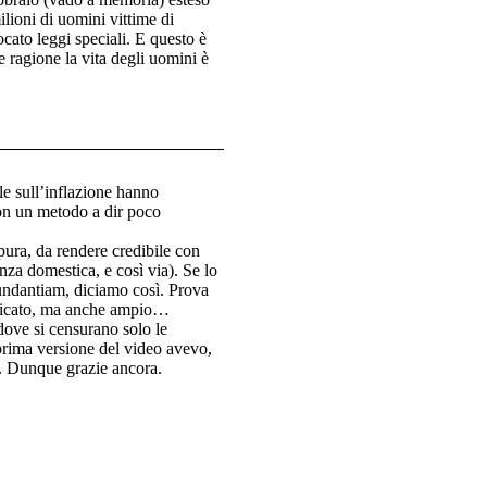
ilioni di uomini vittime di
cato leggi speciali. E questo è
 ragione la vita degli uomini è
e sull’inflazione hanno
con un metodo a dir poco
 pura, da rendere credibile con
enza domestica, e così via). Se lo
bundantiam, diciamo così. Prova
lificato, ma anche ampio…
dove si censurano solo le
a prima versione del video avevo,
o. Dunque grazie ancora.