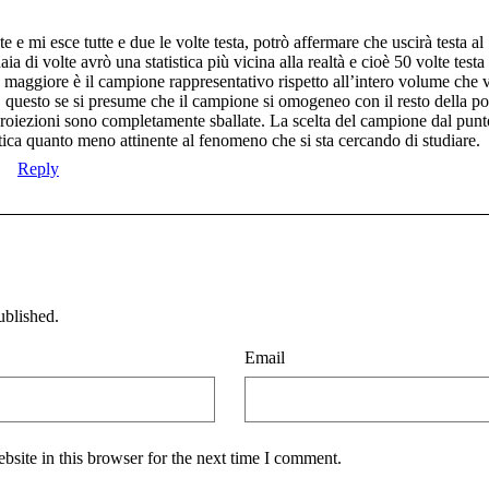
 e mi esce tutte e due le volte testa, potrò affermare che uscirà testa a
a di volte avrò una statistica più vicina alla realtà e cioè 50 volte testa
 maggiore è il campione rappresentativo rispetto all’intero volume che v
 E questo se si presume che il campione si omogeneo con il resto della p
proiezioni sono completamente sballate. La scelta del campione dal punto
stica quanto meno attinente al fenomeno che si sta cercando di studiare.
Reply
ublished.
Email
site in this browser for the next time I comment.