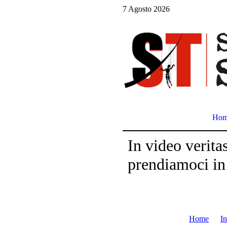
7 Agosto 2026
Ho
In video verita
prendiamoci i
Home
In