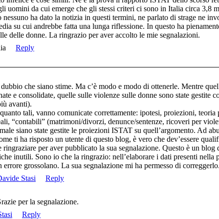
li uomini da cui emerge che gli stessi criteri ci sono in Italia circa 3,8 m
essuno ha dato la notizia in questi termini, ne parlato di strage ne invo
edia su cui andrebbe fatta una lunga riflessione. In questo ha pienamente
le delle donne. La ringrazio per aver accolto le mie segnalazioni.
ia
Reply
è dubbio che siano stime. Ma c’è modo e modo di ottenerle. Mentre quell
ate e consolidate, quelle sulle violenze sulle donne sono state gestite 
più avanti).
n quanto tali, vanno comunicate correttamente: ipotesi, proiezioni, teoria
 reali, “contabili” (matrimoni/divorzi, denunce/sentenze, ricoveri per viol
o male siano state gestite le proiezioni ISTAT su quell’argomento. Ad a
come ti ha risposto un utente di questo blog, è vero che dev’essere qua
e ringraziare per aver pubblicato la sua segnalazione. Questo è un blog 
he inutili. Sono io che la ringrazio: nell’elaborare i dati presenti nell
n errore grossolano. La sua segnalazione mi ha permesso di correggerl
avide Stasi
Reply
razie per la segnalazione.
tasi
Reply