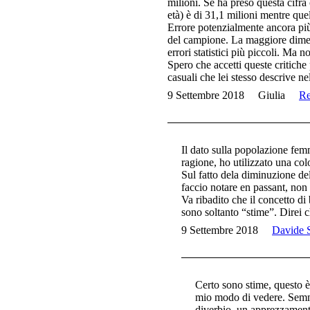
milioni. Se ha preso questa cifra 
età) è di 31,1 milioni mentre que
Errore potenzialmente ancora pi
del campione. La maggiore dimens
errori statistici più piccoli. Ma
Spero che accetti queste critiche 
casuali che lei stesso descrive ne
9 Settembre 2018
Giulia
Re
Il dato sulla popolazione fem
ragione, ho utilizzato una co
Sul fatto dela diminuzione de
faccio notare en passant, non
Va ribadito che il concetto d
sono soltanto “stime”. Direi c
9 Settembre 2018
Davide S
Certo sono stime, questo è
mio modo di vedere. Semma
diverbio, un apprezzamento