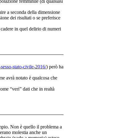
popolazione femminile (di qualsiasi
ire a seconda della dimensione
ne dei risultati o se preferisce
 cadere in quel delirio di numeri
a-sesso-stato-civile-2016/
) però ha
ome avrà notato è qualcosa che
ome “veri” dati che in realtà
mpio. Non è quello il problema a
derano molestia anche un
ebbraio (vado a memoria) esteso