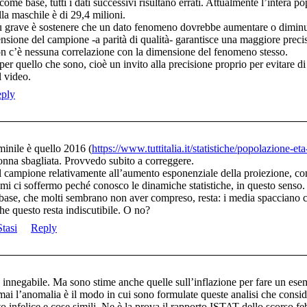
come base, tutti i dati successivi risultano errati. Attualmente l’intera 
lla maschile è di 29,4 milioni.
ù grave è sostenere che un dato fenomeno dovrebbe aumentare o diminu
ione del campione -a parità di qualità- garantisce una maggiore precisio
 non c’è nessuna correlazione con la dimensione del fenomeno stesso.
per quello che sono, cioè un invito alla precisione proprio per evitare di
l video.
ply
minile è quello 2016 (
https://www.tuttitalia.it/statistiche/popolazione-et
lonna sbagliata. Provvedo subito a correggere.
l campione relativamente all’aumento esponenziale della proiezione, c
 mi ci soffermo peché conosco le dinamiche statistiche, in questo senso.
i base, che molti sembrano non aver compreso, resta: i media spacciano c
he questo resta indiscutibile. O no?
tasi
Reply
 innegabile. Ma sono stime anche quelle sull’inflazione per fare un ese
i l’anomalia è il modo in cui sono formulate queste analisi che consi
 infelice e cose simili. Ne è la prova il rapporto ISTAT dello scorso f