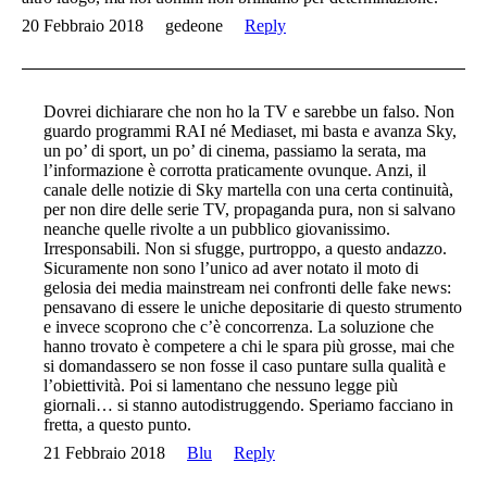
20 Febbraio 2018
gedeone
Reply
Dovrei dichiarare che non ho la TV e sarebbe un falso. Non
guardo programmi RAI né Mediaset, mi basta e avanza Sky,
un po’ di sport, un po’ di cinema, passiamo la serata, ma
l’informazione è corrotta praticamente ovunque. Anzi, il
canale delle notizie di Sky martella con una certa continuità,
per non dire delle serie TV, propaganda pura, non si salvano
neanche quelle rivolte a un pubblico giovanissimo.
Irresponsabili. Non si sfugge, purtroppo, a questo andazzo.
Sicuramente non sono l’unico ad aver notato il moto di
gelosia dei media mainstream nei confronti delle fake news:
pensavano di essere le uniche depositarie di questo strumento
e invece scoprono che c’è concorrenza. La soluzione che
hanno trovato è competere a chi le spara più grosse, mai che
si domandassero se non fosse il caso puntare sulla qualità e
l’obiettività. Poi si lamentano che nessuno legge più
giornali… si stanno autodistruggendo. Speriamo facciano in
fretta, a questo punto.
21 Febbraio 2018
Blu
Reply