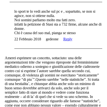
lo sport te lo vedi anche sul pc e , sopartutto, se non si
agisce, non si ottiene nulla.
Noi uomini parliamo molto ma fatti zero.
infatti la petizione di Stasi sta a 732 firme, alcune anche di
donne.
Chi è causa del suo mal, pianga se stesso
22 Febbraio 2018
gedeone
Reply
Amerei esprimere un concetto, sottaciuto: una delle
argomentazioni trite che vengono riproposte dal femministume
mediatico odierno a sostegno e giustificazione delle cialtronerie
contro cui si esprime l`autore sarebbe quella secondo cui,
comunque, di violenza gli uomini ne esercitano “storicamente”
comunque “di piu`”.Questo sarebbe “nelle statistiche”. Si tratta
di una bestialita`, e chiunque abbia anche solo un minimo di
buon senso dovrebbe arrivarci da solo, anche solo per il
semplice fatto di stare al mondo e vedere come funziona
realmente – al di la` di quel che si vede su uno schermo. In
aggiunta, occorre considerare riguardo alle famose “statistiche”,
come esse non abbiano nessun valore – essendo culturalmente e