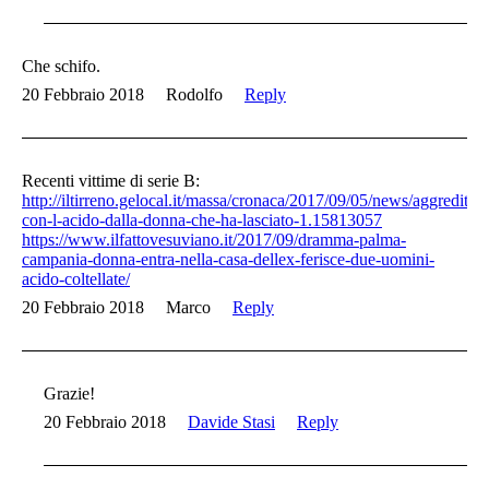
Che schifo.
20 Febbraio 2018
Rodolfo
Reply
Recenti vittime di serie B:
http://iltirreno.gelocal.it/massa/cronaca/2017/09/05/news/aggredito-
con-l-acido-dalla-donna-che-ha-lasciato-1.15813057
https://www.ilfattovesuviano.it/2017/09/dramma-palma-
campania-donna-entra-nella-casa-dellex-ferisce-due-uomini-
acido-coltellate/
20 Febbraio 2018
Marco
Reply
Grazie!
20 Febbraio 2018
Davide Stasi
Reply