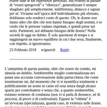
essere state le tue esperienze personali. Ma eviterei di parlare
di “esseri spregevoli” e “ribrezzo”, generalizzare è sempre
sbagliato: più semplicemente, indifferenza, distacco e ognun
per sé. Viviamo nell’epoca dell’individualismo più sfrenato,
dobbiamo solo renderci conto di questo. Oh, le donne non
fanno altro che dire che non hanno bisogno degli uomini, e io
credo che le persone vadano rispettate, e quindi prese sul
serio. Parimenti, noi abbiamo bisogno delle donne? Nella
società di oggi ne dubito. È solo questione di tempo e si
raggiungerà un nuovo equilibrio in cui i due sessi, finalmente,
con rispetto, si ignoreranno.
23 Febbraio 2018
wignersfr
Reply
L’anteprima di questa puntata, oltre che essere da vomito, mi
stimola un dubbio. Sembrerebbe meglio contestualizzata nei
panni una accorata conversazione dalla parrucchiera che come
trasmissione rai, dal momento che vi si mostrifica totalmente e
pubblicamente un uomo in carne ed ossa senza dargli alcuno
spazio per controbattere e senza che, a quanto sembrerebbe,
esistano sentenze di condanna (non vi si parla di denunce, né di
processi, di prove o di confessioni). Eppure la “vittima” è
un’avvocata (specializzata, guarda caso, in violenza sulle donne,