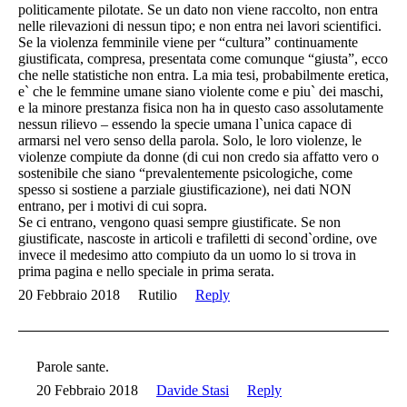
politicamente pilotate. Se un dato non viene raccolto, non entra
nelle rilevazioni di nessun tipo; e non entra nei lavori scientifici.
Se la violenza femminile viene per “cultura” continuamente
giustificata, compresa, presentata come comunque “giusta”, ecco
che nelle statistiche non entra. La mia tesi, probabilmente eretica,
e` che le femmine umane siano violente come e piu` dei maschi,
e la minore prestanza fisica non ha in questo caso assolutamente
nessun rilievo – essendo la specie umana l`unica capace di
armarsi nel vero senso della parola. Solo, le loro violenze, le
violenze compiute da donne (di cui non credo sia affatto vero o
sostenibile che siano “prevalentemente psicologiche, come
spesso si sostiene a parziale giustificazione), nei dati NON
entrano, per i motivi di cui sopra.
Se ci entrano, vengono quasi sempre giustificate. Se non
giustificate, nascoste in articoli e trafiletti di second`ordine, ove
invece il medesimo atto compiuto da un uomo lo si trova in
prima pagina e nello speciale in prima serata.
20 Febbraio 2018
Rutilio
Reply
Parole sante.
20 Febbraio 2018
Davide Stasi
Reply