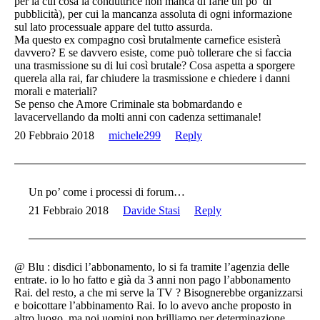
per la cui cosa la conduttrice non manca di farle un po’ di
pubblicità), per cui la mancanza assoluta di ogni informazione
sul lato processuale appare del tutto assurda.
Ma questo ex compagno così brutalmente carnefice esisterà
davvero? E se davvero esiste, come può tollerare che si faccia
una trasmissione su di lui così brutale? Cosa aspetta a sporgere
querela alla rai, far chiudere la trasmissione e chiedere i danni
morali e materiali?
Se penso che Amore Criminale sta bobmardando e
lavacervellando da molti anni con cadenza settimanale!
20 Febbraio 2018
michele299
Reply
Un po’ come i processi di forum…
21 Febbraio 2018
Davide Stasi
Reply
@ Blu : disdici l’abbonamento, lo si fa tramite l’agenzia delle
entrate. io lo ho fatto e già da 3 anni non pago l’abbonamento
Rai. del resto, a che mi serve la TV ? Bisognerebbe organizzarsi
e boicottare l’abbinamento Rai. Io lo avevo anche proposto in
altro luogo, ma noi uomini non brilliamo per determinazione.