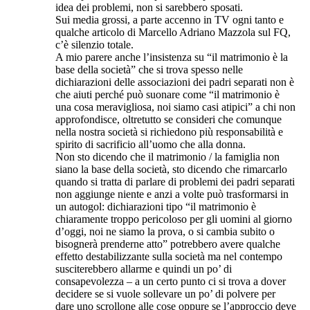
idea dei problemi, non si sarebbero sposati.
Sui media grossi, a parte accenno in TV ogni tanto e
qualche articolo di Marcello Adriano Mazzola sul FQ,
c’è silenzio totale.
A mio parere anche l’insistenza su “il matrimonio è la
base della società” che si trova spesso nelle
dichiarazioni delle associazioni dei padri separati non è
che aiuti perché può suonare come “il matrimonio è
una cosa meravigliosa, noi siamo casi atipici” a chi non
approfondisce, oltretutto se consideri che comunque
nella nostra società si richiedono più responsabilità e
spirito di sacrificio all’uomo che alla donna.
Non sto dicendo che il matrimonio / la famiglia non
siano la base della società, sto dicendo che rimarcarlo
quando si tratta di parlare di problemi dei padri separati
non aggiunge niente e anzi a volte può trasformarsi in
un autogol: dichiarazioni tipo “il matrimonio è
chiaramente troppo pericoloso per gli uomini al giorno
d’oggi, noi ne siamo la prova, o si cambia subito o
bisognerà prenderne atto” potrebbero avere qualche
effetto destabilizzante sulla società ma nel contempo
susciterebbero allarme e quindi un po’ di
consapevolezza – a un certo punto ci si trova a dover
decidere se si vuole sollevare un po’ di polvere per
dare uno scrollone alle cose oppure se l’approccio deve