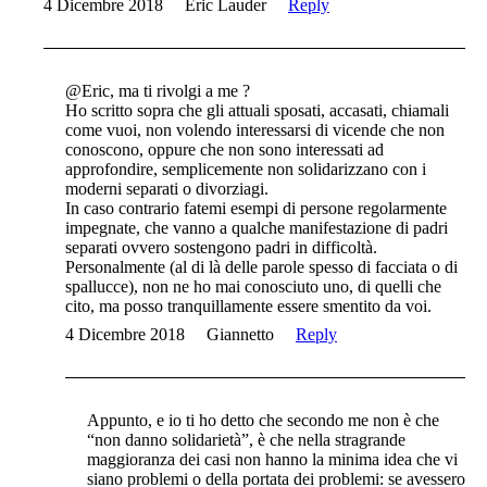
4 Dicembre 2018
Eric Lauder
Reply
@Eric, ma ti rivolgi a me ?
Ho scritto sopra che gli attuali sposati, accasati, chiamali
come vuoi, non volendo interessarsi di vicende che non
conoscono, oppure che non sono interessati ad
approfondire, semplicemente non solidarizzano con i
moderni separati o divorziagi.
In caso contrario fatemi esempi di persone regolarmente
impegnate, che vanno a qualche manifestazione di padri
separati ovvero sostengono padri in difficoltà.
Personalmente (al di là delle parole spesso di facciata o di
spallucce), non ne ho mai conosciuto uno, di quelli che
cito, ma posso tranquillamente essere smentito da voi.
4 Dicembre 2018
Giannetto
Reply
Appunto, e io ti ho detto che secondo me non è che
“non danno solidarietà”, è che nella stragrande
maggioranza dei casi non hanno la minima idea che vi
siano problemi o della portata dei problemi: se avessero