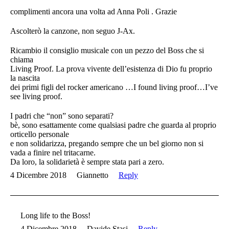
complimenti ancora una volta ad Anna Poli . Grazie
Ascolterò la canzone, non seguo J-Ax.
Ricambio il consiglio musicale con un pezzo del Boss che si
chiama
Living Proof. La prova vivente dell’esistenza di Dio fu proprio
la nascita
dei primi figli del rocker americano …I found living proof…I’ve
see living proof.
I padri che “non” sono separati?
bè, sono esattamente come qualsiasi padre che guarda al proprio
orticello personale
e non solidarizza, pregando sempre che un bel giorno non si
vada a finire nel tritacarne.
Da loro, la solidarietà è sempre stata pari a zero.
4 Dicembre 2018
Giannetto
Reply
Long life to the Boss!
4 Dicembre 2018
Davide Stasi
Reply